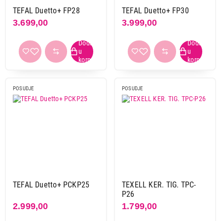
2.399,00
TEFAL Duetto+ FP28
TEFAL Duetto+ FP30
POSUĐE
TEFAL Simply Clean 24 cm B5670453
3.699,00
3.999,00
Proizvod je dodat u korpu.
Ukupno u korpi:
0,00
POSUDJE
POSUDJE
Nastavi kupovinu
Završi kupovinu
TEFAL Duetto+ PCKP25
TEXELL KER. TIG. TPC-
P26
2.999,00
1.799,00