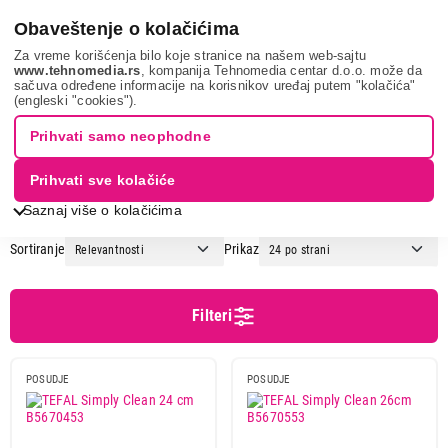
0
Obaveštenje o kolačićima
Za vreme korišćenja bilo koje stranice na našem web-sajtu
www.tehnomedia.rs
, kompanija Tehnomedia centar d.o.o. može da
sačuva određene informacije na korisnikov uređaj putem "kolačića"
Sve za kuću i baštu
Posuđe
Tiganj
(engleski "cookies").
TIGANJ
Prihvati samo neophodne
Prihvati sve kolačiće
1
2
Saznaj više o kolačićima
Sortiranje
Prikaz
Cena
Cena od
Cena do
Filteri
POSUDJE
POSUDJE
Brend
Tefal
17