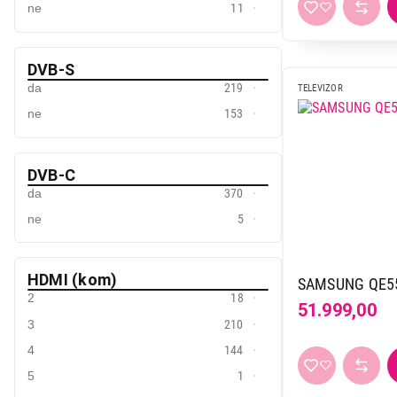
ne
11
400 x 300
37
400 x 360
1
400 x 400
29
DVB-S
da
219
TELEVIZOR
500 x 400
2
ne
153
600 x 300
3
600 x 400
13
600 x 500
1
DVB-C
da
370
75 x 75
1
ne
5
800 x 400
3
800 x 600
1
HDMI (kom)
SAMSUNG QE5
2
18
51.999,00
3
210
4
144
5
1