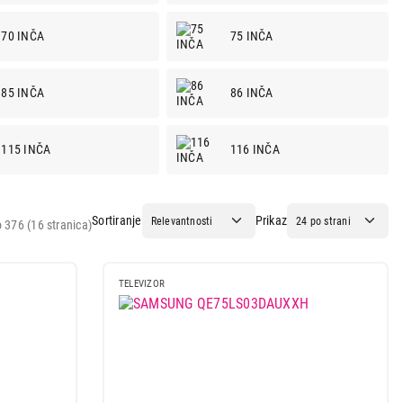
70 INČA
75 INČA
85 INČA
86 INČA
115 INČA
116 INČA
Sortiranje
Prikaz
 376 (16 stranica)
TELEVIZOR