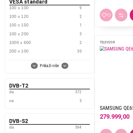
899.999,00
VESA standard
100 x 100
9
100 x 120
2
100 x 150
1
100 x 200
3
1000 x 600
2
TELEVIZOR
200 x 100
30
200 x 140
1
Prikaži više
200 x 150
6
200 x 200
79
DVB-T2
200 x 300
9
da
372
200 x 400
7
ne
3
300 x 200
48
SAMSUNG QE6
300 x 300
75
279.999,00
DVB-S2
300 x 400
1
da
364
400 x 200
9