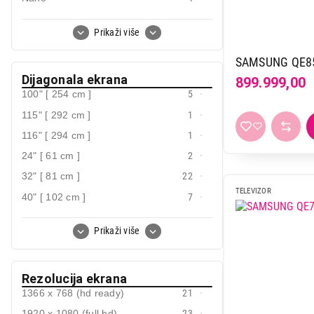
Nanocell
10
Prikaži više
Neo qled
7
OLED
49
SAMSUNG QE8
Dijagonala ekrana
899.999,00
QLED
78
100" [ 254 cm ]
5
QNED
37
115" [ 292 cm ]
1
Rgb LED
4
116" [ 294 cm ]
1
Rgb mini-led
2
24" [ 61 cm ]
2
ULED
4
32" [ 81 cm ]
22
TELEVIZOR
40" [ 102 cm ]
7
42" [ 107 cm ]
3
Prikaži više
43" [ 109 cm ]
45
48" [ 122 cm ]
3
Rezolucija ekrana
50" [ 127 cm ]
41
1366 x 768 (hd ready)
21
55" [ 140 cm ]
83
1920 x 1080 (full hd)
23