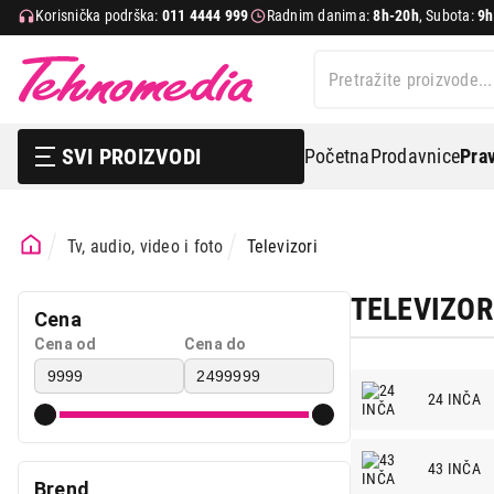
Korisnička podrška:
011 4444 999
Radnim danima:
8h-20h
, Subota:
9h
SVI PROIZVODI
Početna
Prodavnice
Prav
Tv, audio, video i foto
Televizori
TELEVIZOR
Cena
Bela tehnika
Cena od
Cena do
TV, audio, video i foto
24 INČA
IT & Gaming
Mobilni telefoni i tableti
43 INČA
Brend