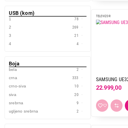
USB (kom)
TELEVIZOR
1
78
2
269
3
21
4
4
Boja
bela
2
crna
333
SAMSUNG UE3
crno-siva
10
22.999,00
siva
20
srebrna
9
ugljeno srebrna
2