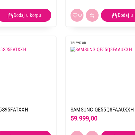
SAMSUNG QE85QN900CTXXH
Proizvod je dodat u korpu.
Ukupno u korpi:
0,00
TELEVIZOR
Nastavi kupovinu
Završi
5S95FATXXH
SAMSUNG QE55Q8FAAUXXH
59.999,00