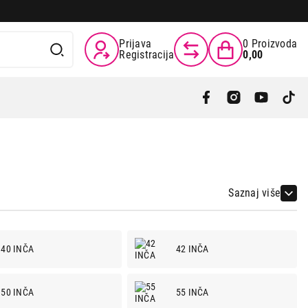
Prijava
0
Proizvoda
Registracija
0,00
Saznaj više
40 INČA
42 INČA
50 INČA
55 INČA