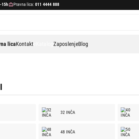
-15h
Pravna lica:
011 4444 888
na lica
Kontakt
eKatalog
Zaposlenje
Blog
I
32 INČA
48 INČA