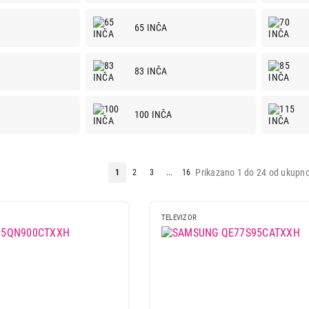
65 INČA
83 INČA
100 INČA
Prikazano 1 do 24 od ukupno
1
2
3
...
16
TELEVIZOR