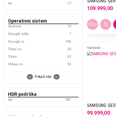
SAMSUNG QE6
ne
17
109.999,00
Operativni sistem
Android
18
Google edla
1
Google tv
102
TELEVIZOR
Titan os
20
Tizen
62
Vidaa os
56
WebOS
99
Prikaži više
Whale os
2
HDR podrška
da
347
SAMSUNG QE5
99.999,00