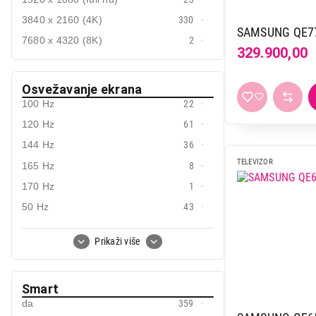
58" [ 147 cm ]
2
3840 x 2160 (4K)
330
65" [ 165 cm ]
86
SAMSUNG QE7
7680 x 4320 (8K)
2
70" [ 178 cm ]
1
329.900,00
75" [ 190 cm ]
43
Osvežavanje ekrana
77" [ 195 cm ]
7
100 Hz
22
83" [ 208 cm ]
4
120 Hz
61
85" [ 216 cm ]
13
144 Hz
36
86" [ 218 cm ]
1
TELEVIZOR
165 Hz
8
88" [ 222 cm ]
1
170 Hz
1
98" [ 249 cm ]
5
50 Hz
43
60 Hz
195
Prikaži više
Smart
da
359