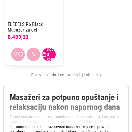
Boja
crna
1
ELEEELS R6 Black
Masazer za oci
Napajanje
8.499,00
baterija
1
Primeni filtere
Prikazano 1 do 1 od ukupno 1 (1 stranica)
Masažeri za potpuno opuštanje i
relaksaciju nakon napornog dana
Za oslobaćanje od stresa i opuštanje nakon napornog dana, naša
bogata kolekcija masažera je upravo ono što ti treba. U
Tehnomediji te čekaju raznovrsni masažeri koji će ti pružiti
nezaboravno iskustvo relaksacije i stvoriti savršeno iskustvo