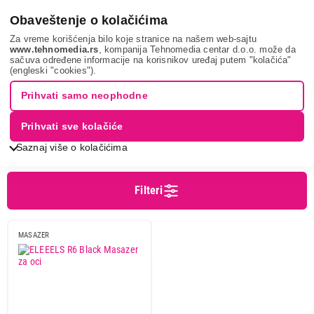
0
Obaveštenje o kolačićima
Za vreme korišćenja bilo koje stranice na našem web-sajtu
www.tehnomedia.rs
, kompanija Tehnomedia centar d.o.o. može da
sačuva određene informacije na korisnikov uređaj putem "kolačića"
Nega tela, lepota i zdravlje
Masažeri
Masažeri za lice
(engleski "cookies").
MASAŽERI ZA LICE
Prihvati samo neophodne
Prihvati sve kolačiće
Sortiranje
Prikaz
Saznaj više o kolačićima
Filteri
Cena
Cena od
Cena do
MASAZER
Brend
Eleeels
1