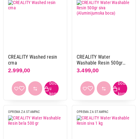
CREALITY Washed resin
CREALITY Water
crna
Washable Resin 500gr
siva (Aluminijumska
2.999,00
3.499,00
boca)
OPREMA ZA STAMPAC
OPREMA ZA STAMPAC