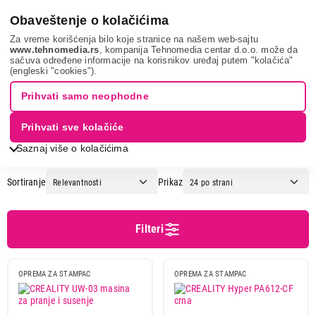
0
Obaveštenje o kolačićima
Za vreme korišćenja bilo koje stranice na našem web-sajtu
www.tehnomedia.rs
, kompanija Tehnomedia centar d.o.o. može da
sačuva određene informacije na korisnikov uređaj putem "kolačića"
It & gaming
Potrošni materijal za štampače
Potrošni materijal
(engleski "cookies").
za 3d štampače
Prihvati samo neophodne
POTROŠNI MATERIJAL ZA 3D
Prihvati sve kolačiće
ŠTAMPAČE
Saznaj više o kolačićima
Sortiranje
Prikaz
Cena
Cena od
Cena do
Filteri
OPREMA ZA STAMPAC
OPREMA ZA STAMPAC
Brend