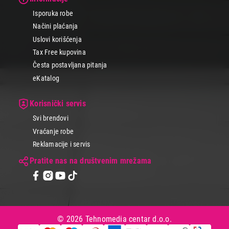
Isporuka robe
Načini plaćanja
Uslovi korišćenja
Tax Free kupovina
Česta postavljana pitanja
eKatalog
Korisnički servis
Svi brendovi
Vraćanje robe
Reklamacije i servis
Pratite nas na društvenim mrežama
© 2026 Tehnomedia centar d.o.o.