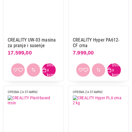
Creality
14
Elegoo
5
Boja
bela
4
CREALITY UW-03 masina
CREALITY Hyper PA612-
braon
1
za pranje i susenje
CF crna
crna
5
17.599,00
7.999,00
crno-žuta
1
crvena
1
plava
1
roze-ljubičasta
1
siva
4
OPREMA ZA STAMPAC
OPREMA ZA STAMPAC
zelena
1
Kapacitet
0,5 kg
2
1 kg
13