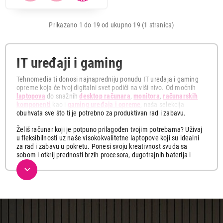
Prikazano 1 do 19 od ukupno 19 (1 stranica)
IT uređaji i gaming
Tehnomedia ti donosi najnapredniju ponudu IT uređaja i gaming
opreme koja će tvoj digitalni svet podići na viši nivo. Od moćnih
laptopova
do snažnih
desktop računara
,
monitora
,
računarskih
komponenti
kao i
gaming uređaja i opreme
, naša selekcija
obuhvata sve što ti je potrebno za produktivan rad i zabavu.
Želiš računar koji je potpuno prilagođen tvojim potrebama? Uživaj
u fleksibilnosti uz naše visokokvalitetne laptopove koji su idealni
za rad i zabavu u pokretu. Ponesi svoju kreativnost svuda sa
sobom i otkrij prednosti brzih procesora, dugotrajnih baterija i
tankih dizajna koji se lako uklapaju u svaku torbu.
Ako tražiš moćan i prilagodljiv uređaj za rad u kancelariji ili kod
kuće, naši desktop računari su pravi izbor. Snabdeveni najnovijim
procesorima i grafičkim karticama, oni će ti omogućiti bezbrižan
multitasking i kreiranje vrhunskih sadržaja.
Kvalitetan računar kombinuj sa kvalitetnim i pouzdanim