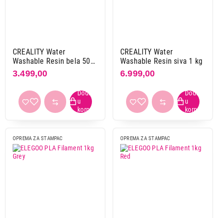
CREALITY Water
CREALITY Water
Washable Resin bela 500
Washable Resin siva 1 kg
gr
3.499,00
6.999,00
17.599,00
OPREMA ZA ŠTAMPAČE
CREALITY UW-03 masina za pranje i
OPREMA ZA STAMPAC
OPREMA ZA STAMPAC
susenje
Proizvod je dodat u korpu.
Ukupno u korpi:
0,00
Nastavi kupovinu