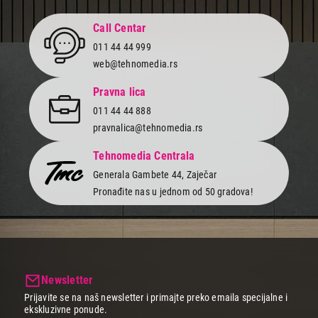
monitorima iz naše široke ponude koji donose vrhunsku rezoluciju i
kristalno jasne slike, bez obzira da li radiš, surfuješ po internetu,
Call Centar
gledaš filmove ili igraš igrice.
011 44 44 999
Zakorači u svet igara u virtuelnoj realnosti, gde te čekaju sjajne
web@tehnomedia.rs
avanture i izazovi uz naše konzole, a za u uživanje i udobnost
tokom igranja odaberi neku od vrhunske opreme koja će ti
Pravna lica
upotpuniti doživljaj.
011 44 44 888
U našoj ponudi ćeš naći i širok asortiman IT opreme. Od
štampača
pravnalica@tehnomedia.rs
i skenera
koji će ti olakšati štampanje i digitalizaciju dokumenata,
mrežne opreme
,
opreme za laptopove
,
punjača
, do
uređaja za
skladištenje podataka
, mi imamo rešenje da zadovoljimo sve
Tehnomedia Centrala
tvoje potrebe - veća efikasnost i produktivnost, motivacija i
Generala Gambete 44, Zaječar
zabava.
Pronađite nas u jednom od 50 gradova!
Ne gubi vreme, poseti Tehnomedia online shop ili najbližu
prodavnicu i pronađi idealan IT uređaj za svoje potrebe po
akcijskim cenama. Uđi u svet savršene tehnologije i gaminga i
iskusi nezaboravno iskustvo rada i zabave. Obezbedili smo odlične
cene, svakodnevne akcije i popuste kao i plaćanje do 24 rate bez
kamate. Za dodatni komfor poruči online, a mi ti dovozimo brzo i
sigurno na kućnu adresu bez skrivenih troškova.
Newsletter
Prijavite se na naš newsletter i primajte preko emaila specijalne i
ekskluzivne ponude.