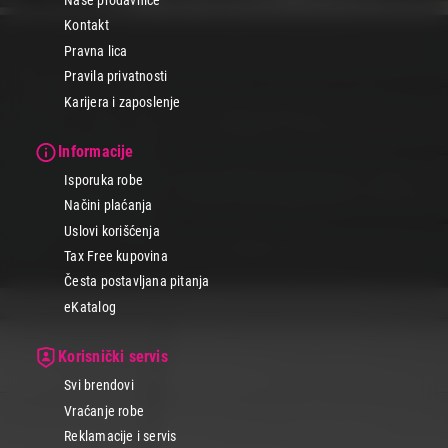
Naše prodavnice
Kontakt
Pravna lica
Pravila privatnosti
Karijera i zaposlenje
Informacije
Isporuka robe
Načini plaćanja
Uslovi korišćenja
Tax Free kupovina
Česta postavljana pitanja
eKatalog
Korisnički servis
Svi brendovi
Vraćanje robe
Reklamacije i servis