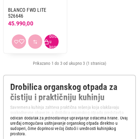
BLANCO FWD LITE
526646
45.990,00
Prikazano 1 do 3 od ukupno 3 (1 stranica)
Drobilica organskog otpada za
čistiju i praktičniju kuhinju
Savremena kuhinja zahteva praktična rešenja koja olakšavaju
svakodnevne obaveze, a drobilica organskog otpada predstavlja
odličan dodatak za jednostavnije upravljanje ostacima hrane. Ovaj
uređaj omogućava usitnjavanje organskog otpada direktno u
sudoperi, čime doprinosi većoj čistoći i urednosti kuhinjskog
prostora.