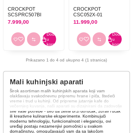
CROCKPOT
CROCKPOT
SCSPRC507BI
CSC052X-01
7.999,00
11.999,00
Prikazano 1 do 4 od ukupno 4 (1 stranica)
Mali kuhinjski aparati
Širok asortiman malih kuhinjskih aparata koji vam
olakšavaju svakodnevnu pripremu hrane i pića, štedeći
vreme i trud u kuhinji. Od pripreme jutarnje kafe do
večernjeg kuvanja, naši aparati su dizajnirani da zadovolje
sve vaše potrebe - bilo da želite brzi doručak, zdrav ručak
ili kreativne kulinarske eksperimente. Kombinujući
modernu tehnologiju, funkcionalnost i eleganciju, ovi
uređaji postaju nezamenjivi pomoćnici u svakom
domaćinstvu, omogućavajući vam da sa lakoćom