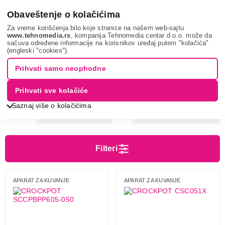
0
Obaveštenje o kolačićima
Za vreme korišćenja bilo koje stranice na našem web-sajtu
www.tehnomedia.rs
, kompanija Tehnomedia centar d.o.o. može da
sačuva određene informacije na korisnikov uređaj putem "kolačića"
Mali kuhinjski aparati
Aparati za kuvanje i pečenje
(engleski "cookies").
Aparati za sporo kuvanje
Prihvati samo neophodne
APARATI ZA SPORO KUVANJE
Prihvati sve kolačiće
Saznaj više o kolačićima
Sortiranje
Prikaz
Filteri
Cena
Cena od
Cena do
APARAT ZA KUVANJE
APARAT ZA KUVANJE
Boja