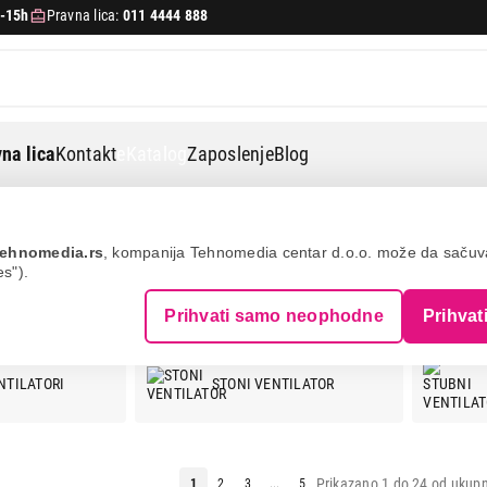
-15h
Pravna lica:
011 4444 888
na lica
Kontakt
eKatalog
Zaposlenje
Blog
ehnomedia.rs
, kompanija Tehnomedia centar d.o.o. može da saču
es").
RI
Prihvati samo neophodne
Prihvat
NTILATORI
STONI VENTILATOR
Prikazano 1 do 24 od ukupn
1
2
3
...
5