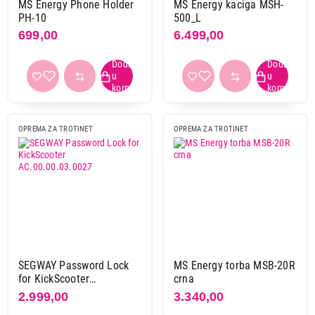
MS Energy Phone Holder
MS Energy kaciga MSH-
PH-10
500_L
699,00
6.499,00
OPREMA ZA TROTINET
OPREMA ZA TROTINET
SEGWAY Password Lock
MS Energy torba MSB-20R
for KickScooter
crna
AC.00.00.03.0027
2.999,00
3.340,00