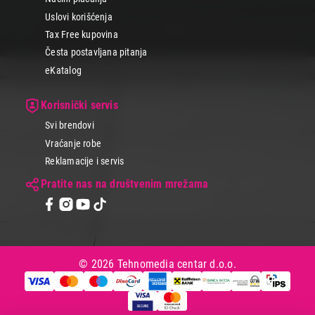
Uslovi korišćenja
Tax Free kupovina
Česta postavljana pitanja
eKatalog
Korisnički servis
Svi brendovi
Vraćanje robe
Reklamacije i servis
Pratite nas na društvenim mrežama
© 2026 Tehnomedia centar d.o.o.