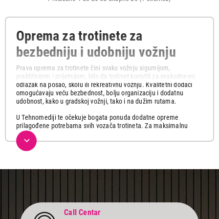
Oprema za trotinete za
bezbedniju i udobniju vožnju
Prava oprema za trotinete čini svaku vožnju sigurnijom,
praktičnijom i prijatnijom, bilo da trotinet koristiš za svakodnevni
odlazak na posao, školu ili rekreativnu vožnju. Kvalitetni dodaci
omogućavaju veću bezbednost, bolju organizaciju i dodatnu
udobnost, kako u gradskoj vožnji, tako i na dužim rutama.
U Tehnomediji te očekuje bogata ponuda dodatne opreme
prilagođene potrebama svih vozača trotineta. Za maksimalnu
zaštitu tokom vožnje izdvajamo kacige za trotinete, koje pružaju
sigurnost i udobnost bez obzira na uzrast ili iskustvo vozača. Za
lakšu hidrataciju tokom vožnje dostupne su praktične boce za vodu
i funkcionalni držači za boce, koji omogućavaju da osveženje uvek
bude pri ruci.
Kako bi tvoj trotinet bio bezbedno ostavljen kada ga ne koristiš, u
ponudi ćeš pronaći pouzdane šifre za zaključavanje, koje
predstavljaju jednostavno i efikasno rešenje za zaštitu od krađe.
Pored toga, dostupna je i ostala oprema za trotinete, koja
Call Centar
doprinosi većoj funkcionalnosti, udobnosti i dugotrajnosti tvog