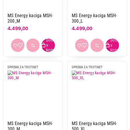
MS Energy kaciga MSH-
MS Energy kaciga MSH-
200_M
300_L
4.499,00
4.499,00
5.499,00
OPREMA ZA TROTINET
OPREMA ZA TROTINET
OPREMA ZA TROTINET
SEGWAY Ninebot Commuter
kaciga(narandžasta) L
Proizvod je dodat u korpu.
Ukupno u korpi:
0,00
Nastavi kupovinu
MS Energy kaciga MSH-
MS Energy kaciga MSH-
300_M
500_XL