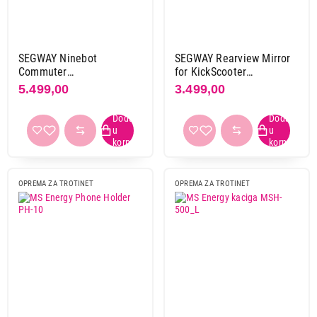
Ring
3
Segway
3
Xiaomi
1
SEGWAY Ninebot
SEGWAY Rearview Mirror
Commuter
for KickScooter
kaciga(narandžasta) L
AD.05.00.06.0014
Boja
5.499,00
3.499,00
crna
1
siva
1
Primeni filtere
OPREMA ZA TROTINET
OPREMA ZA TROTINET