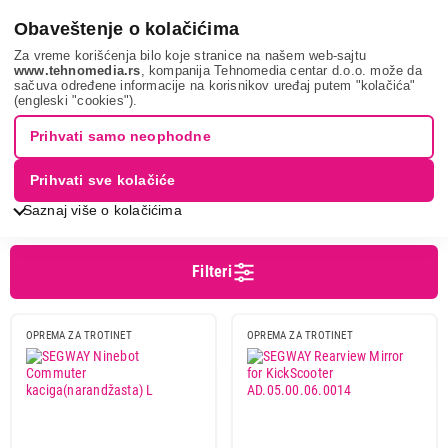
0
Obaveštenje o kolačićima
Za vreme korišćenja bilo koje stranice na našem web-sajtu
www.tehnomedia.rs
, kompanija Tehnomedia centar d.o.o. može da
sačuva određene informacije na korisnikov uređaj putem "kolačića"
Sport i putovanje
Oprema za trotinete
(engleski "cookies").
OPREMA ZA TROTINETE I BICIKLE
Prihvati samo neophodne
Prihvati sve kolačiće
Sortiranje
Prikaz
Saznaj više o kolačićima
Filteri
Cena
Cena od
Cena do
OPREMA ZA TROTINET
OPREMA ZA TROTINET
Brend
Ms energy
13