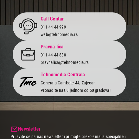
1.799,00
POSUĐE
Call Centar
TEXELL TPSL-D20
011 44 44 999
Proizvod je dodat u korpu.
web@tehnomedia.rs
Ukupno u korpi:
0,00
Pravna lica
011 44 44 888
pravnalica@tehnomedia.rs
Nastavi kupovinu
Tehnomedia Centrala
Generala Gambete 44, Zaječar
Završi kupovinu
Pronađite nas u jednom od 50 gradova!
Newsletter
Prijavite se na naš newsletter i primajte preko emaila specijalne i