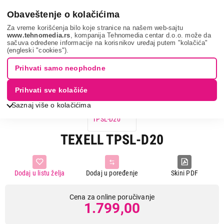
0
Obaveštenje o kolačićima
Za vreme korišćenja bilo koje stranice na našem web-sajtu
www.tehnomedia.rs
, kompanija Tehnomedia centar d.o.o. može da
sačuva određene informacije na korisnikov uređaj putem "kolačića"
Sve za kuću i baštu
Posuđe
Tiganj
Texell tpsl-d20...
(engleski "cookies").
Prihvati samo neophodne
Prihvati sve kolačiće
Saznaj više o kolačićima
TEXELL TPSL-D20
Dodaj u listu želja
Dodaj u poređenje
Skini PDF
Cena za online poručivanje
1.799,00