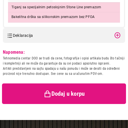
Tiganj sa specijalnim petoslojnim Stone Line premazom
Bakelitna drška sa silikonskim premazom bez PFOA
Deklaracija
Model:
TEXELL TPSL-D20
Napomena:
Naziv i vrsta robe:
POSUDJE
Tehnomedia centar DOO se trudi da cene, fotografije i opisi artikala budu što tačniji
Uvoznik:
CTC - UNIT d.o.o.
i kompletniji ali ne može da garantuje da su svi podaci apsolutno ispravni.
Artikli predstavljeni na sajtu spadaju u našu ponudu i može se desiti da određeni
Zemlja porekla:
Kina
proizvod nije trenutno dostupan. Sve cene su sa uračunatim PDV-om.
Prava potrošača:
Zagarantovana sva prava
kupaca po osnovu zakona o
zaštiti potrošača
Dodaj u korpu