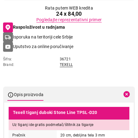
Rata putem WEB kredita
24 x 84,00
Pogledajte reprezentativni primer
Raspoloživost u radnjama
Isporuka na teritoriji cele Srbije
Uputstvo za online poručivanje
Šifra
36721
Brand
TEXELL
Opis proizvoda
Texell tiganj duboki Stone Line TPSL-D20
Uz tiganj ide gratis podmetač/štitnik za tiganje
Prečnik
20 cm, debljina tela 3 mm