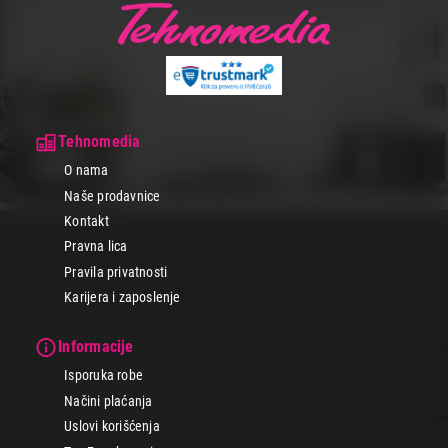
Tehnomedia
O nama
Naše prodavnice
Kontakt
Pravna lica
Pravila privatnosti
Karijera i zaposlenje
Informacije
Isporuka robe
Načini plaćanja
Uslovi korišćenja