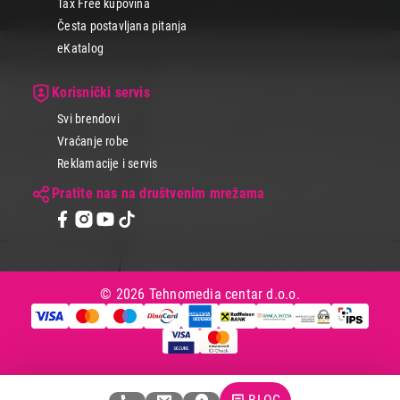
Tax Free kupovina
Česta postavljana pitanja
eKatalog
Korisnički servis
Svi brendovi
Vraćanje robe
Reklamacije i servis
Pratite nas na društvenim mrežama
© 2026 Tehnomedia centar d.o.o.