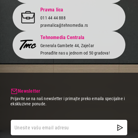
kretanja, možeš ga poneti u bilo koju prostoriju u svom domu ili
kancelariji i razgovarati u privatnosti.
Pravna lica
Sada je lakše nego ikada kupiti fiksni telefon. Poruči online ili
011 44 44 888
poseti najbližu Tehnomedia prodavnicu gde te čeka ogroman izbor
pravnalica@tehnomedia.rs
modela raznih boja i dizajna koji se savršeno uklapaju u estetiku
tvog doma ili kancelarije.
Tehnomedia Centrala
Istraži našu ponudu i izaberi neki od poznatih proizvođača kao što
Generala Gambete 44, Zaječar
su Panasonic, Uniden, Meanit i Gigaset po sjajnim cenama i
Pronađite nas u jednom od 50 gradova!
različitim mogućnostima plaćanja. Sigurna kupovina i brza
isporuka na kućnu adresu bez skrivenih troškova.
Newsletter
Prijavite se na naš newsletter i primajte preko emaila specijalne i
ekskluzivne ponude.