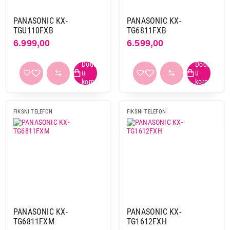
PANASONIC KX-
PANASONIC KX-
TGU110FXB
TG6811FXB
6.999,00
6.599,00
4.199,00
FIKSNI TELEFONI
FIKSNI TELEFON
FIKSNI TELEFON
PANASONIC KX-TG1611FXH
Proizvod je dodat u korpu.
Ukupno u korpi:
0,00
Nastavi kupovinu
PANASONIC KX-
PANASONIC KX-
TG6811FXM
TG1612FXH