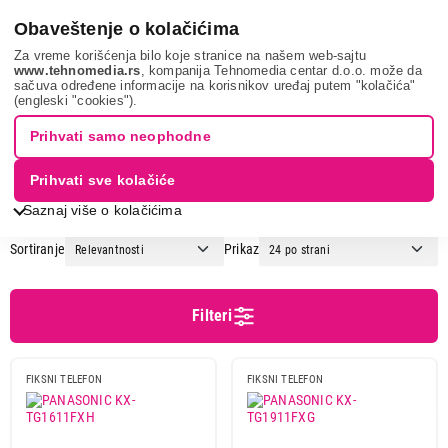
0
Obaveštenje o kolačićima
Za vreme korišćenja bilo koje stranice na našem web-sajtu
www.tehnomedia.rs
, kompanija Tehnomedia centar d.o.o. može da
sačuva određene informacije na korisnikov uređaj putem "kolačića"
Mobilni telefoni i tableti
Fiksni telefoni
Bežični telefoni
(engleski "cookies").
BEŽIČNI FIKSNI TELEFONI
Prihvati samo neophodne
Prihvati sve kolačiće
1
2
Saznaj više o kolačićima
Sortiranje
Prikaz
Cena
Cena od
Cena do
Filteri
FIKSNI TELEFON
FIKSNI TELEFON
Brend
Gigaset
8