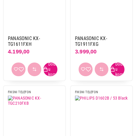
Panasonic
21
Philips
1
Broj slušalica
1
23
PANASONIC KX-
PANASONIC KX-
2
6
TG1611FXH
TG1911FXG
4.199,00
3.999,00
3
1
Sekretarica
da
5
ne
22
FIKSNI TELEFON
FIKSNI TELEFON
Osvetljenost tastature
da
13
ne
15
Spikerfon