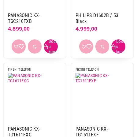
da
18
ne
10
PANASONIC KX-
PHILIPS D1602B / 53
TGC210FXB
Black
4.899,00
4.999,00
Identifikacija poziva
da
25
Boja
bela
4
crna
21
FIKSNI TELEFON
FIKSNI TELEFON
crna - siva
1
crvena
1
ljubicasta
1
plava
1
siva
1
Primeni filtere
PANASONIC KX-
PANASONIC KX-
TG1611FXC
TG1611FXF