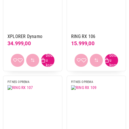
Dodatna oprema
Klupa
Oprema za boks
Brend
XPLORER Dynamo
RING RX 106
Ring
231
34.999,00
15.999,00
Xplorer
1
Primeni filtere
FITNES OPREMA
FITNES OPREMA