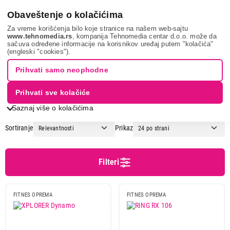
0
Obaveštenje o kolačićima
Za vreme korišćenja bilo koje stranice na našem web-sajtu
www.tehnomedia.rs
, kompanija Tehnomedia centar d.o.o. može da
sačuva određene informacije na korisnikov uređaj putem "kolačića"
Sport i putovanje
Trening i rekreacija
Fitnes oprema
(engleski "cookies").
FITNES OPREMA
Prihvati samo neophodne
Prihvati sve kolačiće
1
2
3
...
10
Saznaj više o kolačićima
Sortiranje
Prikaz
Cena
Cena od
Cena do
Filteri
FITNES OPREMA
FITNES OPREMA
Podgrupa
Bučice, šipke i tegovi