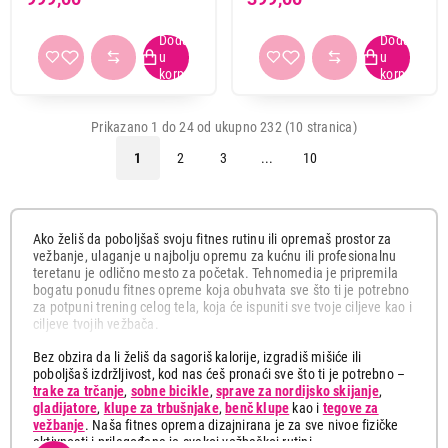
Prikazano 1 do 24 od ukupno 232 (10 stranica)
1
2
3
...
10
Ako želiš da poboljšaš svoju fitnes rutinu ili opremaš prostor za
vežbanje, ulaganje u najbolju opremu za kućnu ili profesionalnu
teretanu je odlično mesto za početak. Tehnomedia je pripremila
bogatu ponudu fitnes opreme koja obuhvata sve što ti je potrebno
za potpuni trening celog tela, koja će ispuniti sve tvoje ciljeve kao i
ciljeve tvojih vežbača.
Bez obzira da li želiš da sagoriš kalorije, izgradiš mišiće ili
poboljšaš izdržljivost, kod nas ćeš pronaći sve što ti je potrebno –
trake za trčanje
,
sobne bicikle
,
sprave za nordijsko skijanje
,
gladijatore
,
klupe za trbušnjake
,
benč klupe
kao i
tegove za
vežbanje
. Naša fitnes oprema dizajnirana je za sve nivoe fizičke
aktivnosti i prilagođena je svakoj vežbačkoj rutini.