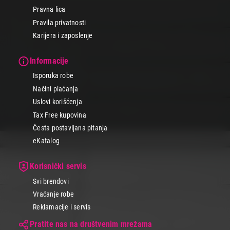
na kućnu adresu.
Pravna lica
Pravila privatnosti
Karijera i zaposlenje
Informacije
Isporuka robe
Načini plaćanja
Uslovi korišćenja
Tax Free kupovina
Česta postavljana pitanja
eKatalog
Korisnički servis
Svi brendovi
Vraćanje robe
Reklamacije i servis
Pratite nas na društvenim mrežama