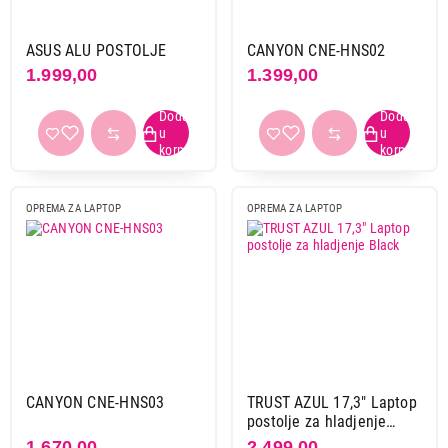
ASUS ALU POSTOLJE
CANYON CNE-HNS02
1.999,00
1.399,00
OPREMA ZA LAPTOP
OPREMA ZA LAPTOP
CANYON CNE-HNS03
TRUST AZUL 17,3" Laptop
postolje za hladjenje
Black
1.670,00
2.499,00