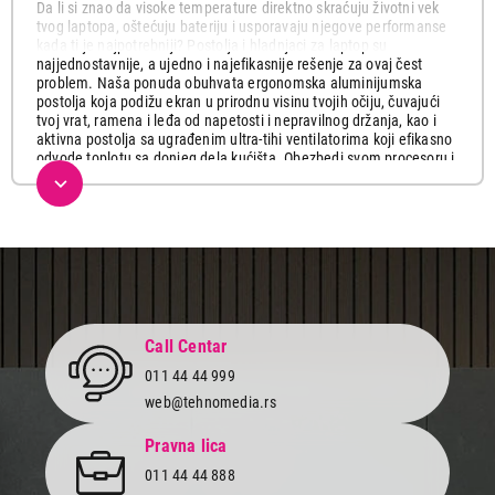
Da li si znao da visoke temperature direktno skraćuju životni vek
tvog laptopa, oštećuju bateriju i usporavaju njegove performanse
kada ti je najpotrebniji? Postolja i hladnjaci za laptop su
najjednostavnije, a ujedno i najefikasnije rešenje za ovaj čest
problem. Naša ponuda obuhvata ergonomska aluminijumska
postolja koja podižu ekran u prirodnu visinu tvojih očiju, čuvajući
tvoj vrat, ramena i leđa od napetosti i nepravilnog držanja, kao i
aktivna postolja sa ugrađenim ultra-tihi ventilatorima koji efikasno
odvode toplotu sa donjeg dela kućišta. Obezbedi svom procesoru i
grafičkoj kartici optimalne uslove za rad čak i tokom najzahtevnijih
zadataka, renderovanja ili intenzivnih gejming sesija.
Korišćenje aktivnog hladnjaka sa ventilatorima ne samo da
održava niske temperature unutar kućišta, već direktno sprečava
takozvani "thermal throttling" – situaciju u kojoj ruter ili procesor
namerno usporavaju rad kako se ne bi oštetili od pregrevanja. Sa
našim postoljima, tvoj laptop će raditi na svom maksimalnom
fabričkom kapacitetu bez neprijatne buke i pregrevanja u krilu ili
Call Centar
na stolu. Podesive visine i nagibi omogućavaju ti da lako
prilagodiš položaj tastature za maksimalno udobno kucanje tokom
011 44 44 999
dugih radnih sati.
web@tehnomedia.rs
Pravna lica
011 44 44 888