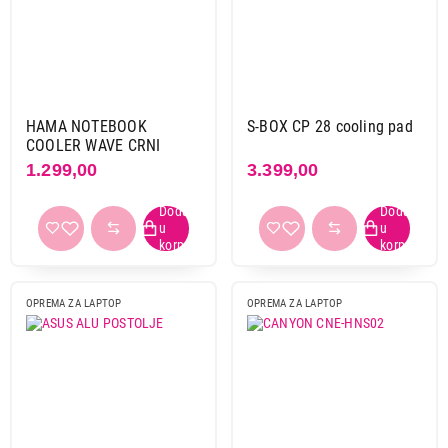
Canyon
2
Deepcool
3
Digitus
1
Gembird
6
Hama
1
HAMA NOTEBOOK
S-BOX CP 28 cooling pad
Marvo
3
COOLER WAVE CRNI
1.299,00
3.399,00
Orico
2
Rampage
10
S-box
1
Trust
9
White shark
3
OPREMA ZA LAPTOP
OPREMA ZA LAPTOP
Primeni filtere