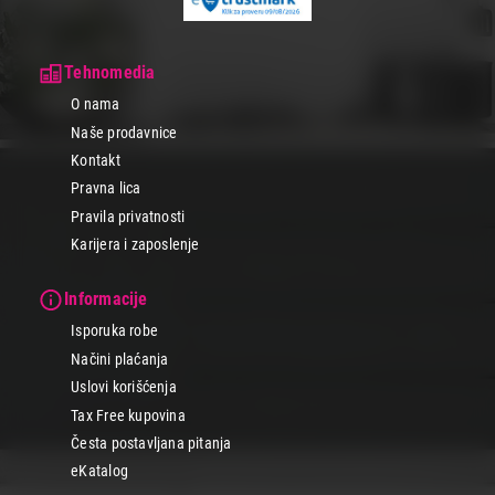
Tehnomedia
O nama
Naše prodavnice
Kontakt
Pravna lica
Pravila privatnosti
Karijera i zaposlenje
Informacije
Isporuka robe
Načini plaćanja
Uslovi korišćenja
Tax Free kupovina
Česta postavljana pitanja
eKatalog