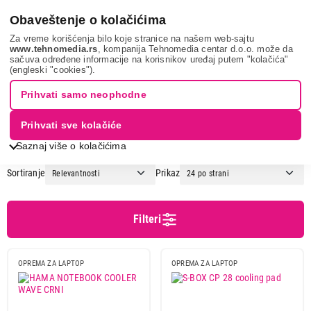
0
Obaveštenje o kolačićima
Za vreme korišćenja bilo koje stranice na našem web-sajtu
www.tehnomedia.rs
, kompanija Tehnomedia centar d.o.o. može da
sačuva određene informacije na korisnikov uređaj putem "kolačića"
It & gaming
Oprema za laptop
Postolja i hladnjaci za laptop
(engleski "cookies").
POSTOLJA ZA HLAĐENJE
Prihvati samo neophodne
Prihvati sve kolačiće
1
2
Saznaj više o kolačićima
Sortiranje
Prikaz
Cena
Cena od
Cena do
Filteri
OPREMA ZA LAPTOP
OPREMA ZA LAPTOP
Brend
Asus
1