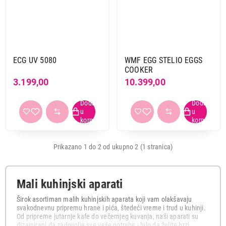
Ecg
1
Wmf
1
Snaga
350 w
1
ECG UV 5080
WMF EGG STELIO EGGS
COOKER
3.199,00
10.399,00
Boja
inox
1
Primeni filtere
Prikazano 1 do 2 od ukupno 2 (1 stranica)
Mali kuhinjski aparati
Širok asortiman malih kuhinjskih aparata koji vam olakšavaju
svakodnevnu pripremu hrane i pića, štedeći vreme i trud u kuhinji.
Od pripreme jutarnje kafe do večernjeg kuvanja, naši aparati su
dizajnirani da zadovolje sve vaše potrebe - bilo da želite brzi