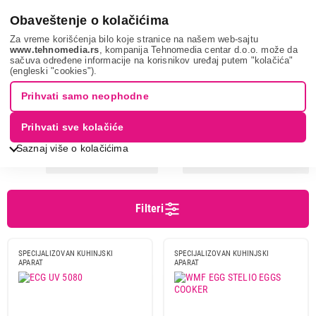
0
Obaveštenje o kolačićima
Za vreme korišćenja bilo koje stranice na našem web-sajtu
www.tehnomedia.rs
, kompanija Tehnomedia centar d.o.o. može da
sačuva određene informacije na korisnikov uređaj putem "kolačića"
Mali kuhinjski aparati
Aparati za kuvanje i pečenje
Aparat za
(engleski "cookies").
kuvanje jaja
Prihvati samo neophodne
APARAT ZA KUVANJE JAJA
Prihvati sve kolačiće
Saznaj više o kolačićima
Sortiranje
Prikaz
Filteri
Cena
Cena od
Cena do
SPECIJALIZOVAN KUHINJSKI
SPECIJALIZOVAN KUHINJSKI
APARAT
APARAT
Brend