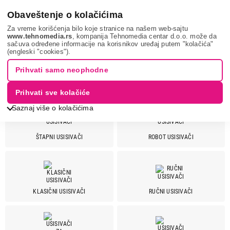
0
Obaveštenje o kolačićima
Za vreme korišćenja bilo koje stranice na našem web-sajtu
www.tehnomedia.rs
, kompanija Tehnomedia centar d.o.o. može da
sačuva određene informacije na korisnikov uređaj putem "kolačića"
Mali kućni aparati
Usisivači
(engleski "cookies").
Prihvati samo neophodne
USISIVAČI
Prihvati sve kolačiće
Saznaj više o kolačićima
ŠTAPNI USISIVAČI
ROBOT USISIVAČI
Cena
Cena od
Cena do
KLASIČNI USISIVAČI
RUČNI USISIVAČI
Brend
Arblue
2