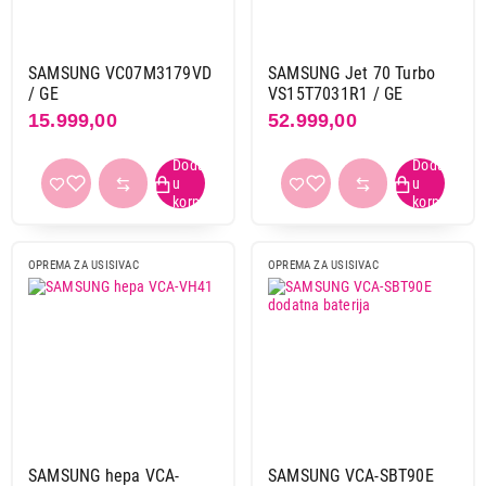
Winbag
1
Xiaomi
17
SAMSUNG VC07M3179VD
SAMSUNG Jet 70 Turbo
Zepter
1
/ GE
VS15T7031R1 / GE
15.999,00
52.999,00
Primeni filtere
OPREMA ZA USISIVAC
OPREMA ZA USISIVAC
SAMSUNG hepa VCA-
SAMSUNG VCA-SBT90E