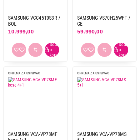
SAMSUNG VCC52U6V3R/BOL
Proizvod je dodat u korpu.
SAMSUNG VCC45T0S3R /
SAMSUNG VS70H25WFT /
BOL
GE
Ukupno u korpi:
0,00
10.999,00
59.990,00
Nastavi kupovinu
Završi kupovinu
OPREMA ZA USISIVAC
OPREMA ZA USISIVAC
SAMSUNG VCA-VP78MF
SAMSUNG VCA-VP78MS