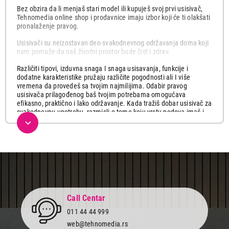
Bez obzira da li menjaš stari model ili kupuješ svoj prvi usisivač,
Tehnomedia online shop i prodavnice imaju izbor koji će ti olakšati
pronalaženje pravog.
Usisivači su neizostavan deo svakodnevnog održavanja doma koji
nam pomaže da naš životni prostor bude čist i zdrav.
Različiti tipovi, izduvna snaga I snaga usisavanja, funkcije i
dodatne karakteristike pružaju različite pogodnosti ali I više
vremena da provedeš sa tvojim najmilijima. Odabir pravog
usisivača prilagođenog baš tvojim potrebama omogućava
efikasno, praktično i lako održavanje. Kada tražiš dobar usisivač za
svakodnevnu upotrebu, razmisli o tome koju vrstu podova imaš i
vrstu nereda koje ćeš čistiti. Ponekad se ne radi o snazi, već o
korišćenju pravog uređaja.
Usisivači sa kesom
su moćni uređaji uz koje ćeš vrlo jednostavno
očistiti prostor bez obzira da li živiš u velikoj kući ili manjem stanu.
Koriste kese koje mogu biti za jednokratnu upotrebu ili neke koje
mogu da se koriste i više puta. Dovoljno je da je isprazniš i ponovo
je spremna za upotrebu.
Call Centar
Usisivači sa posudom
. su veoma praktični jer koriste posudu za
prikupljanje prašine i nečistoća., Jednostavno isprazniš posudu
011 44 44 999
kada je puna i nastaviš s usisavanjem. Ekonomično i ekološki
web@tehnomedia.rs
prihvatljivo rešenje.