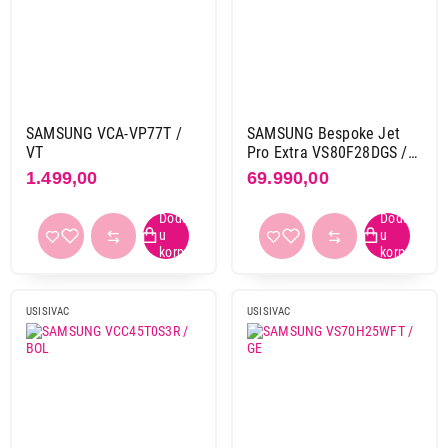
SAMSUNG VCA-VP77T /
SAMSUNG Bespoke Jet
VT
Pro Extra VS80F28DGS /
GE
1.499,00
69.990,00
USISIVAC
USISIVAC
7.999,00
USISIVAČI