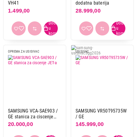
VH41
dodatna baterija
1.499,00
28.999,00
OPREMA ZA USISIVAC
USISIVAC
SAMSUNG VCA-SAE903 /
SAMSUNG VR50T95735W
GE stanica za ciscenje
/ GE
JET-a
20.000,00
145.999,00