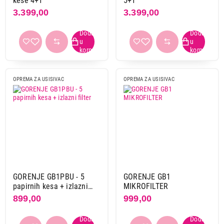
kese 4+1
5+1
3.399,00
3.399,00
OPREMA ZA USISIVAC
OPREMA ZA USISIVAC
GORENJE GB1PBU - 5
GORENJE GB1
papirnih kesa + izlazni
MIKROFILTER
filter
899,00
999,00