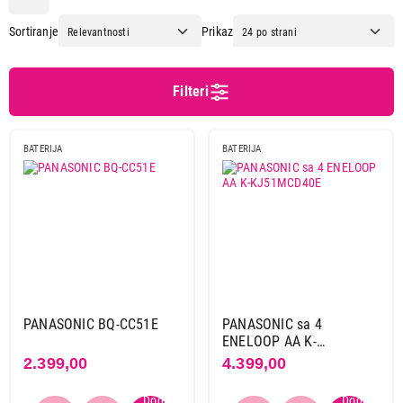
Panasonic
5
Sortiranje
Prikaz
Varta
29
Primeni filtere
Filteri
BATERIJA
BATERIJA
PANASONIC BQ-CC51E
PANASONIC sa 4
ENELOOP AA K-
KJ51MCD40E
2.399,00
4.399,00