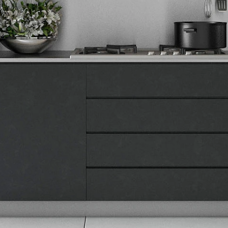
Tehnomedia
O nama
Naše prodavnice
Kontakt
Pravna lica
Pravila privatnosti
Karijera i zaposlenje
Informacije
Isporuka robe
Načini plaćanja
Uslovi korišćenja
Tax Free kupovina
Česta postavljana pitanja
eKatalog