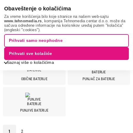
0
Obaveštenje o kolačićima
Za vreme korišćenja bilo koje stranice na našem web-sajtu
www.tehnomedia.rs
, kompanija Tehnomedia centar d.o.o. može da
sačuva određene informacije na korisnikov uređaj putem "kolačića"
Sve za kuću i baštu
Baterije i punjači
(engleski "cookies").
BATERIJE I PUNJAČI
Prihvati samo neophodne
Prihvati sve kolačiće
Saznaj više o kolačićima
OBIČNE BATERIJE
PUNJAČ ZA BATERIJE
Cena
Cena od
Cena do
PUNJIVE BATERIJE
Brend
Duracell
12
1
2