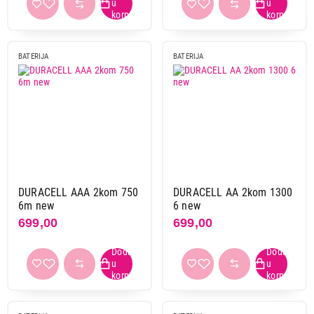
BATERIJA
BATERIJA
2.399,00
BATERIJE
PANASONIC BQ-CC51E
Proizvod je dodat u korpu.
Ukupno u korpi:
0,00
DURACELL AAA 2kom 750
DURACELL AA 2kom 1300
6m new
6 new
699,00
699,00
Nastavi kupovinu
Završi kupovinu