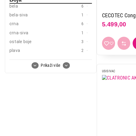
bela
6
CECOTEC Congo
bela-siva
1
5.499,00
crna
6
crna-siva
1
ostale boje
3
plava
2
siva
8
Prikaži više
USISIVAC