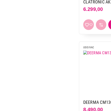
2.499,00
CLATRONIC AK
6.299,00
USISIVAC
DEERMA CM1
8.490,00