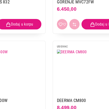
LINEA LVCP-0620
S 832
GORENJE MVC72FW
6.450,00
Proizvod je dodat u korpu.
Ukupno u korpi:
0,00
Nastavi kupovinu
Završi
USISIVAC
300W
DEERMA CM800
8.499,00