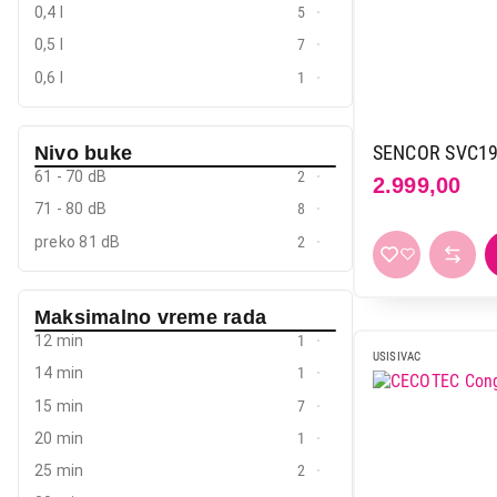
0,4 l
5
0,5 l
7
0,6 l
1
SENCOR SVC1
Nivo buke
61 - 70 dB
2
2.999,00
71 - 80 dB
8
preko 81 dB
2
Maksimalno vreme rada
12 min
1
USISIVAC
14 min
1
15 min
7
20 min
1
25 min
2