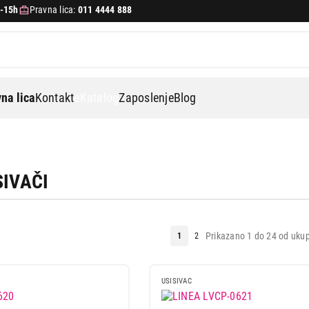
-15h
Pravna lica:
011 4444 888
na lica
Kontakt
eKatalog
Zaposlenje
Blog
SIVAČI
Prikazano 1 do 24 od ukup
1
2
USISIVAC