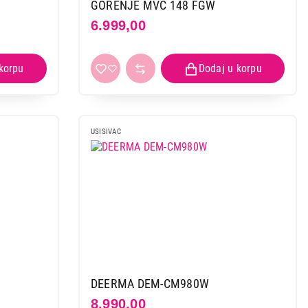
GORENJE MVC 148 FGW
6.999,00
 kupovinu
USISIVAC
DEERMA DEM-CM980W
8.990,00