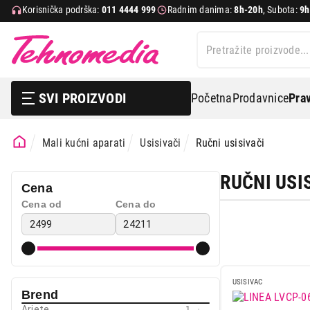
Korisnička podrška:
011 4444 999
Radnim danima:
8h-20h
, Subota:
9h
SVI PROIZVODI
Početna
Prodavnice
Prav
Mali kućni aparati
Usisivači
Ručni usisivači
RUČNI USI
Cena
Cena od
Cena do
Bela tehnika
TV, audio, video i foto
USISIVAC
IT & Gaming
Brend
Ariete
1