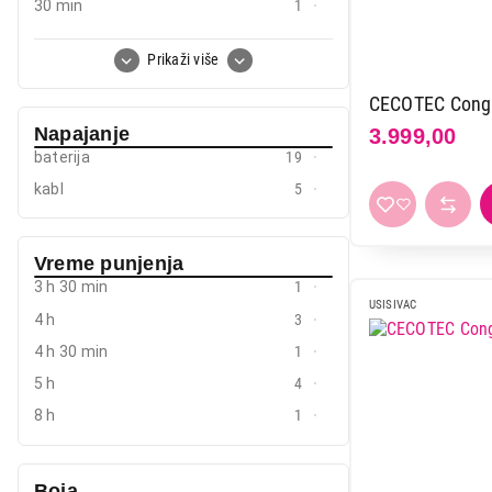
30 min
1
40 min
3
Prikaži više
45 min
2
CECOTEC Conga
Napajanje
3.999,00
baterija
19
kabl
5
Vreme punjenja
3 h 30 min
1
USISIVAC
4 h
3
4 h 30 min
1
5 h
4
8 h
1
Boja