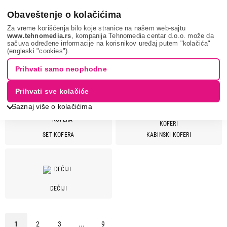
0
Obaveštenje o kolačićima
Za vreme korišćenja bilo koje stranice na našem web-sajtu
www.tehnomedia.rs
, kompanija Tehnomedia centar d.o.o. može da
sačuva određene informacije na korisnikov uređaj putem "kolačića"
Sport i putovanje
Koferi
(engleski "cookies").
KOFERI ZA PUTOVANJA
Prihvati samo neophodne
Prihvati sve kolačiće
Saznaj više o kolačićima
SET KOFERA
KABINSKI KOFERI
Cena
Cena od
Cena do
DEČIJI
Brend
3g
10
1
2
3
...
9