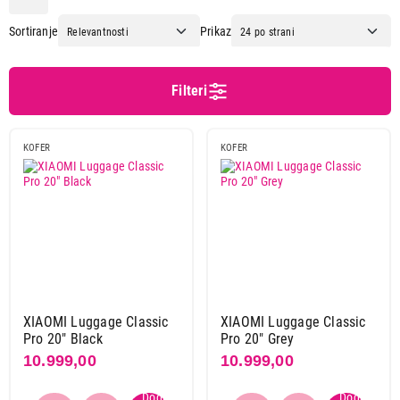
Disney
8
Sortiranje
Prikaz
El potro
7
ENova
48
ENso
13
Filteri
Lexa
2
Movom
41
KOFER
KOFER
Nema proizvodjaca
1
Pepe jeans
18
Roll road
58
Xiaomi
2
Primeni filtere
XIAOMI Luggage Classic
XIAOMI Luggage Classic
Pro 20" Black
Pro 20" Grey
10.999,00
10.999,00