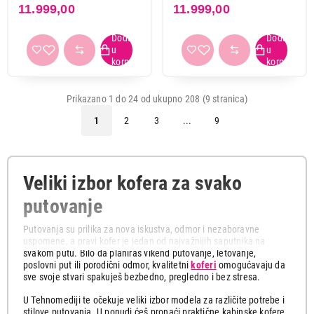
11.999,00
11.999,00
Prikazano 1 do 24 od ukupno 208 (9 stranica)
1
2
3
...
9
Veliki izbor kofera za svako
putovanje
Putovanja su prilika za nova iskustva, odmor i nezaboravne
uspomene, a pravi kofer je jedan od najvažnijih saputnika na
svakom putu. Bilo da planiraš vikend putovanje, letovanje,
poslovni put ili porodični odmor, kvalitetni
koferi
omogućavaju da
sve svoje stvari spakuješ bezbedno, pregledno i bez stresa.
U Tehnomediji te očekuje veliki izbor modela za različite potrebe i
stilove putovanja. U ponudi ćeš pronaći praktične kabinske kofere