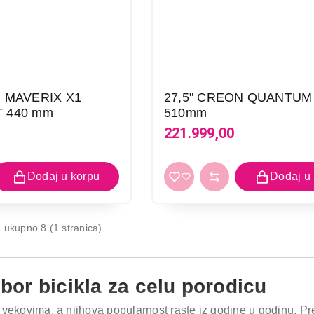
ELEKTRIČNI BICIKLI
CROSS T2.0 Lady 9 SPD
Proizvod je dodat u korpu.
Ukupno u korpi:
0,00
N MAVERIX X1
27,5" CREON QUANTU
 440 mm
510mm
221.999,00
Nastavi kupovinu
Završ
 ukupno 8 (1 stranica)
izbor bicikla za celu porodicu
e vekovima, a njihova popularnost raste iz godine u godinu. Pr