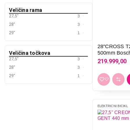
Veličina rama
27,5"
3
28"
3
29"
1
28"CROSS T2
Veličina točkova
500mm Bosc
27,5"
3
219.999,00
28"
3
29"
1
ELEKTRICNI BICIKL