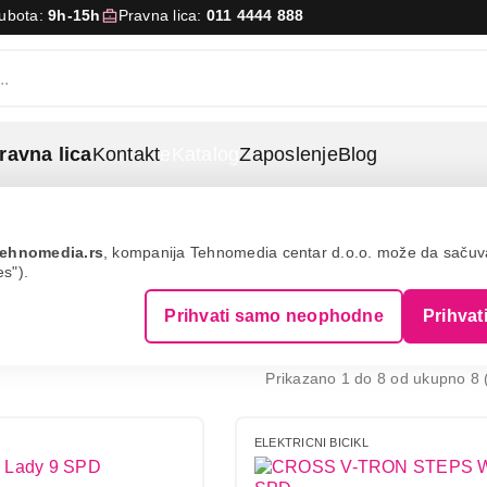
Subota:
9h-15h
Pravna lica:
011 4444 888
ravna lica
Kontakt
eKatalog
Zaposlenje
Blog
ehnomedia.rs
, kompanija Tehnomedia centar d.o.o. može da saču
es").
NI BICIKLI
Prihvati samo neophodne
Prihvat
Prikazano 1 do 8 od ukupno 8 (
ELEKTRICNI BICIKL