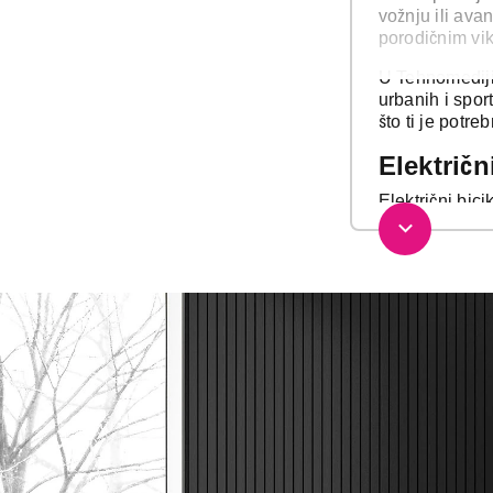
vožnju ili ava
porodičnim vik
U Tehnomediji 
urbanih i spor
što ti je potre
Električn
Električni bic
distance sa ma
vazduhu.
Idealni su za 
terenu i uspon
sposobnosti.
Bicikli z
Bicikli su deo
je vrlo važno 
Naša ponuda de
Izrađeni su od