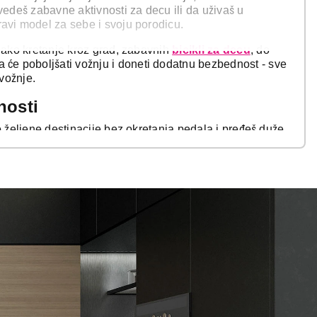
vedeš zabavne aktivnosti za decu ili da uživaš u
ravi model za sebe i svoju porodicu.
 lako kretanje kroz grad, zabavnih
bicikli za decu
, do
a će poboljšati vožnju i doneti dodatnu bezbednost - sve
 vožnje.
čnosti
o željene destinacije bez okretanja pedala i pređeš duže
 maksimalno uživati u vožnji kroz grad i na svežem
sti i izbegavati saobraćaj, kao i za vožnje po brdovitom
vožnju, pogodni su za sve generacije i razne fizičke
ćaj za ravnotežu, koordinaciju kao i osećaj slobode. Zato
zvija motoričke sposobnosti i uživa na otvorenom.
tiviše decu. Dolaze u različitim veličinama, bojama i