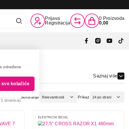
Prijava
0
Proizvoda
Registracija
0,00
va određene
Saznaj više
i sve kolačiće
Sortiranje
Prikaz
1 stranica)
ELEKTRICNI BICIKL