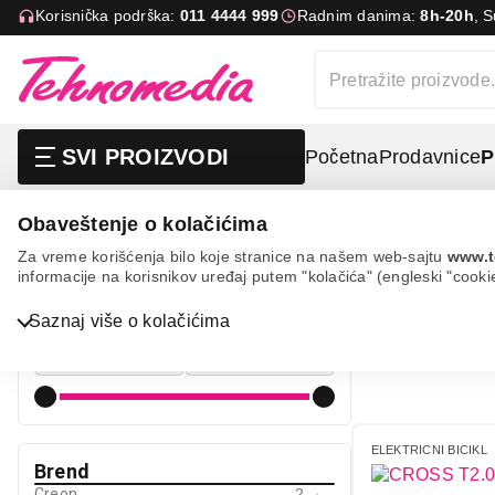
Korisnička podrška:
011 4444 999
Radnim danima:
8h-20h
, 
SVI PROIZVODI
Početna
Prodavnice
P
Obaveštenje o kolačićima
Sport i putovanje
Bicikli
Električni bicikl
Za vreme korišćenja bilo koje stranice na našem web-sajtu
www.t
informacije na korisnikov uređaj putem "kolačića" (engleski "cooki
ELEKTRIČ
Cena
Bela tehnika
Saznaj više o kolačićima
Cena od
Cena do
TV, audio, video i foto
IT & Gaming
Mobilni telefoni i tableti
ELEKTRICNI BICIKL
Brend
Mali kućni aparati
Creon
2