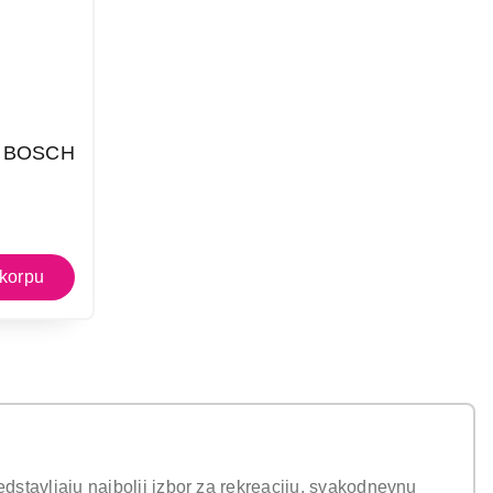
M BOSCH
i kupovinu
edstavljaju najbolji izbor za rekreaciju, svakodnevnu