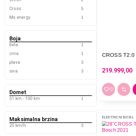
Mali kuhinjski aparati
Cross
5
Ms energy
1
Grejanje i hlađenje
Nega tela, lepota i zdravlje
Boja
Sport i putovanje
bela
1
Sve za kuću i baštu
crna
1
CROSS T2.0 
plava
3
Vesa
219.999,00
siva
3
Domet
51 km - 100 km
1
ELEKTRICNI BICIKL
Maksimalna brzina
25 km/h
3