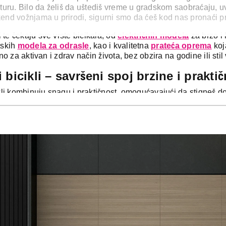
nturu. Bilo da želiš da uštediš vreme u gradskom saobraćaju, u
end vožnjama u prirodi, sigurni smo da ćeš kod nas pronaći p
te čekaju sve vrste bicikala, od
električnih modela
za brzo i
tskih
modela za odrasle
, kao i kvalitetna
prateća oprema
koj
bno za aktivan i zdrav način života, bez obzira na godine ili stil
i bicikli – savršeni spoj brzine i prakti
ikli kombinuju snagu i praktičnost, omogućavajući da stigneš d
nje napora. Sa ovim biciklima se nećeš umoriti, a i dalje ćeš
svakodnevne gradske rute jer ćeš brže prelaziti velike udaljeno
ima jer motor pruža dodatnu snagu. Samim tim što olakšavaju 
a decu - za prve biciklističke korake
 svakog detinjstva, a deca ih obožavaju! Uz njih razvijaju ose
da prvi bicikl bude bezbedan i pouzdan.
čjih bicikli nudi siguran, udoban i zabavan način da dete ra
 kvalitetnih i laganih materijala, sa dizajnom koji privlači i mo