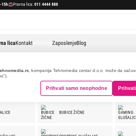
-15h
Pravna lica:
011 4444 888
na lica
Kontakt
eKatalog
Zaposlenje
Blog
ehnomedia.rs
, kompanija Tehnomedia centar d.o.o. može da saču
es").
Prihvati samo neophodne
Prihvat
ALICE
BUBICE ŽIČNE