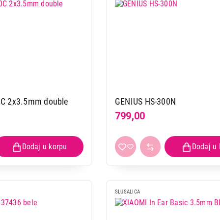
GEMBIRD MHP-EP-001-B
Proizvod je dodat u korpu.
Ukupno u korpi:
0,00
Nastavi kupovinu
Završi
0C 2x3.5mm double
GENIUS HS-300N
799,00
SLUSALICA