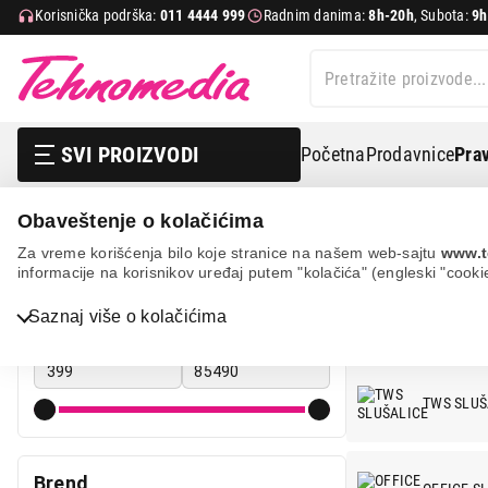
Korisnička podrška:
011 4444 999
Radnim danima:
8h-20h
, Subota:
9h
SVI PROIZVODI
Početna
Prodavnice
Prav
Obaveštenje o kolačićima
Tv, audio, video i foto
Slušalice
Za vreme korišćenja bilo koje stranice na našem web-sajtu
www.t
informacije na korisnikov uređaj putem "kolačića" (engleski "cooki
SLUŠALICE
Cena
Saznaj više o kolačićima
Cena od
Cena do
Bela tehnika
TV, audio, video i foto
TWS SLUŠ
IT & Gaming
Mobilni telefoni i tableti
Brend