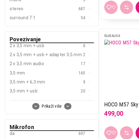
Eshark
1
stereo
687
Gembird
5
surround 7.1
54
Genius
12
Guess
3
SLUSALICA
Hama
25
Povezivanje
2 x 3,5 mm + usb
6
Hello kitty
1
2 x 3,5 mm + usb + adapter 3,5 mm
2
Hifuture
12
2 x 3,5 mm audio
17
Hoco
14
3,5 mm
145
Honor
13
3,5 mm + 6,3 mm
9
Hp
2
3,5 mm + usb
20
Huawei
17
3,5 mm + adapter 2 x 3,5 mm
13
Hyperx
15
Prikaži više
Bluetooth + 3.5mm
57
Itel
1
499,00
Bluetooth + usb
13
Jabra
13
Mikrofon
USB
51
JBL
74
da
697
USB type-a+c
4
JVC
36