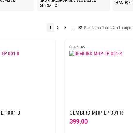
LUŠALICE
SPORTSKE SLUŠALICE
Prikazano 1 do 24 od ukupno
1
2
3
...
32
SLUSALICA
EP-001-B
GEMBIRD MHP-EP-001-R
399,00