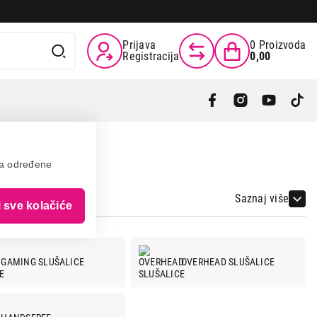
Prijava
0
Proizvoda
Registracija
0,00
va određene
Saznaj više
i sve kolačiće
GAMING SLUŠALICE
OVERHEAD SLUŠALICE