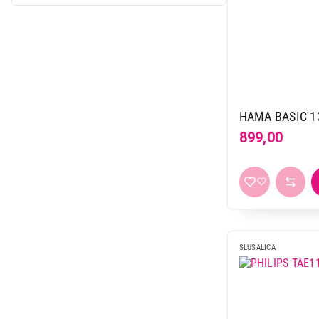
24 h
10
crna
312
25 h
14
crno-bela
4
26 h
4
crno-crvena
10
27 h
5
crno-narandžasta
1
28 h
8
crno-plava
3
29 h
6
HAMA BASIC 13
crno-siva
3
3 h
7
899,00
crno-srebrna
2
30 h
37
crno-žuta
1
31 h
2
crvena
11
32 h
16
crveno-bela
1
33 h
3
duga
1
34 h
2
grafitna
1
SLUSALICA
35 h
10
lila
1
36 h
26
ljubičasta
18
37 h
4
narandžasta
7
38 h
3