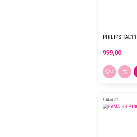
ostale boje
1
38,5 h
2
peska
1
39 h
4
plava
60
4 h
17
plava-žuta
1
4,5 h
2
PHILIPS TAE11
plavo ljubičasta
1
40 h
25
plavo-crvena
1
42 h
7
999,00
providna
1
44 h
1
roze
43
45 h
10
roze zlatna
1
46 h
2
rubin
1
48 h
5
siva
25
5 h
19
SLUSALICA
siva-plava
1
50 h
20
srebrna
9
53 h
2
tirkizna
1
55 h
6
višebojna
10
56 h
1