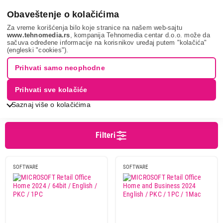
0
Obaveštenje o kolačićima
Za vreme korišćenja bilo koje stranice na našem web-sajtu
www.tehnomedia.rs
, kompanija Tehnomedia centar d.o.o. može da
sačuva određene informacije na korisnikov uređaj putem "kolačića"
It & gaming
Software
Office paketi
(engleski "cookies").
OFFICE PAKETI
Prihvati samo neophodne
Prihvati sve kolačiće
Sortiranje
Prikaz
Saznaj više o kolačićima
Filteri
Cena
Cena od
Cena do
SOFTWARE
SOFTWARE
Brend
Microsoft
4