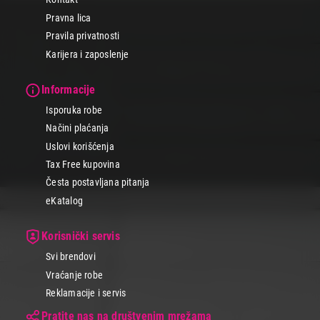
Pravna lica
Pravila privatnosti
Karijera i zaposlenje
Informacije
Isporuka robe
Načini plaćanja
Uslovi korišćenja
Tax Free kupovina
Česta postavljana pitanja
eKatalog
Korisnički servis
Svi brendovi
Vraćanje robe
Reklamacije i servis
Pratite nas na društvenim mrežama