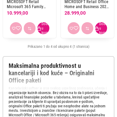
MICROSOFT Retail
MICROSOFT Retail Office
Microsoft 365 Family
Home and Business 2024
FY25H2 / 32bit / 64bit /
SerbianLatin / PKC / 1PC
10.999,00
28.999,00
English / 6 korisnika / 1
/ 1Mac
godina EP2-32329
Prikazano 1 do 4 od ukupno 4 (1 stranica)
Maksimalna produktivnost u
kancelariji i kod kuće – Originalni
Office paketi
Kancelarijski softver je srce svakog uspešnog poslovanja, učenja i
organizacije kućnih obaveza. Bez obzira na to da li pišeš izveštaje,
analiziraš finansijske podatke u tabelama, kreiraš upečatljive
prezentacije za klijente ili upravljaš poslovnom e-poštom,
originalni Office paketi ti pružaju sve neophodne alate na jednom
mestu. Investicijom u zvanične i licencirane pakete (poput
Microsoft Office / Microsoft 365 rešenja) osiguravaš maksimalnu