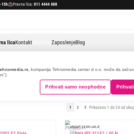
-15h
Pravna lica:
011 4444 888
na lica
Kontakt
eKatalog
Zaposlenje
Blog
rijanje
ehnomedia.rs
, kompanija Tehnomedia centar d.o.o. može da saču
es").
ZA BRIJANJE I OPREMA
Prihvati samo neophodne
Prihvat
Prikazano 1 do 24 od ukup
1
2
3
APARAT ZA BRIJANJE