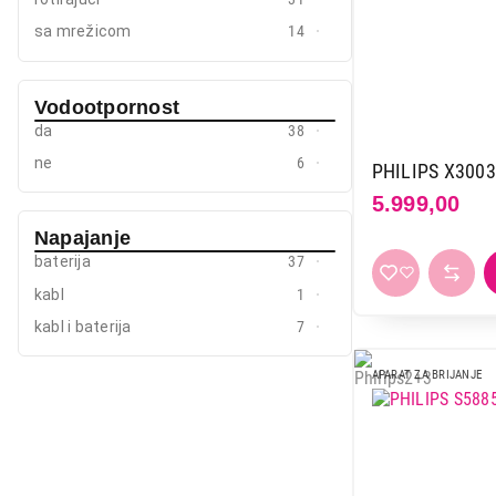
Xiaomi
3
sa mrežicom
14
Vodootpornost
da
38
ne
6
PHILIPS X3003
5.999,00
Napajanje
baterija
37
kabl
1
kabl i baterija
7
APARAT ZA BRIJANJE