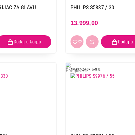
REMINGTON F2002 F2 Style
IJAC ZA GLAVU
PHILIPS S5887 / 30
Proizvod je dodat u korpu.
13.999,00
Ukupno u korpi:
0,00
Nastavi kupovinu
Završi
APARAT ZA BRIJANJE