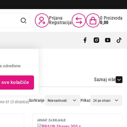
Prijava
0
Proizvoda
Registracija
0,00
va određene
Saznaj više
i sve kolačiće
Sortiranje
Prikaz
no 61 (3 stranica)
APARAT ZA BRIJANJE