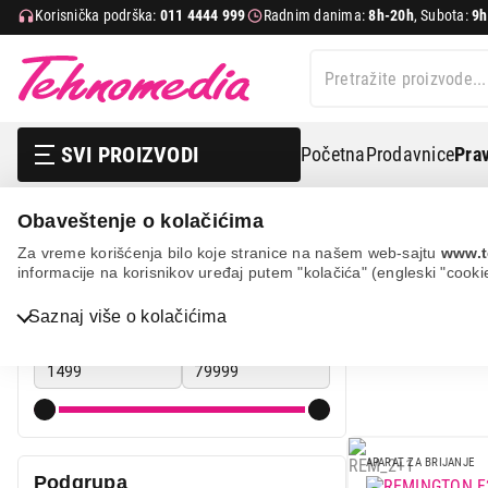
Korisnička podrška:
011 4444 999
Radnim danima:
8h-20h
, Subota:
9h
SVI PROIZVODI
Početna
Prodavnice
Prav
Obaveštenje o kolačićima
Nega tela, lepota i zdravlje
Muška nega
Aparati za b
Za vreme korišćenja bilo koje stranice na našem web-sajtu
www.t
informacije na korisnikov uređaj putem "kolačića" (engleski "cooki
MAŠINICE 
Cena
Saznaj više o kolačićima
Bela tehnika
Cena od
Cena do
TV, audio, video i foto
IT & Gaming
Mobilni telefoni i tableti
APARAT ZA BRIJANJE
Podgrupa