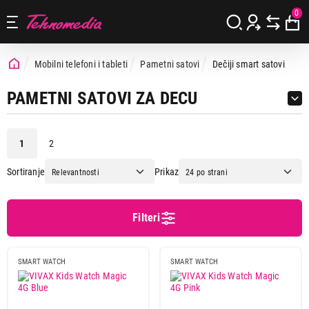
0
Mobilni telefoni i tableti
Pametni satovi
Dečiji smart satovi
PAMETNI SATOVI ZA DECU
1
2
Sortiranje
Prikaz
Cena
Cena od
Cena do
Filteri
SMART WATCH
SMART WATCH
Brend
Blackview
6