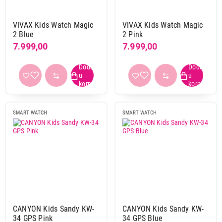
ljubičasta
1
plava
11
VIVAX Kids Watch Magic
VIVAX Kids Watch Magic
2 Blue
2 Pink
roze
12
7.999,00
7.999,00
siva
1
zelena
4
Oblik pametnog sata
kvadratni
5
pravougaoni
22
SMART WATCH
SMART WATCH
Materijal kućišta
metal/plastika
2
metal/staklo
2
plastika
23
Materijal narukvice
CANYON Kids Sandy KW-
CANYON Kids Sandy KW-
34 GPS Pink
34 GPS Blue
plastika
2