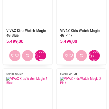
Canyon
4
Denver
2
DT
4
Mibro
2
Moye
2
VIVAX Kids Watch Magic
VIVAX Kids Watch Magic
TCL
2
4G Blue
4G Pink
5.499,00
5.499,00
Vesa
3
Vivax
4
ZTE
1
Tip ekrana
IPS
6
SMART WATCH
SMART WATCH
TFT
7
ostali
9
Boja
crna-siva
1