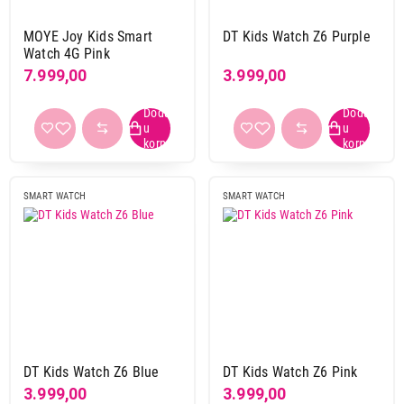
MOYE Joy Kids Smart
DT Kids Watch Z6 Purple
Watch 4G Pink
7.999,00
3.999,00
5.499,00
SMART WATCH
SMART WATCH
SMART WATCH
VIVAX Kids Watch Magic 4G Blue
Proizvod je dodat u korpu.
Ukupno u korpi:
0,00
Nastavi kupovinu
DT Kids Watch Z6 Blue
DT Kids Watch Z6 Pink
3.999,00
3.999,00
Završi kupovinu