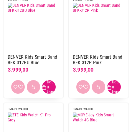
Barometar
ne
24
Kompas
da
2
ne
22
DENVER Kids Smart Band
DENVER Kids Smart Band
BFK-312BU Blue
BFK-312P Pink
Akcelerometar
3.999,00
3.999,00
da
3
ne
21
Žiroskop
ne
24
SMART WATCH
SMART WATCH
Primeni filtere