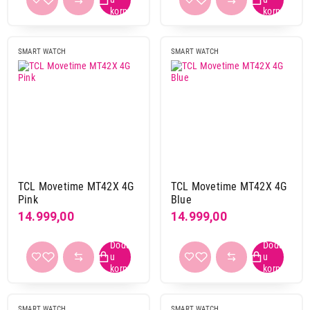
ne
2
SMART WATCH
SMART WATCH
WiFi
da
13
ne
13
Bluetooth
da
14
ne
12
TCL Movetime MT42X 4G
TCL Movetime MT42X 4G
Pink
Blue
GPS
14.999,00
14.999,00
da
22
ne
7
NFC
ne
26
SMART WATCH
SMART WATCH