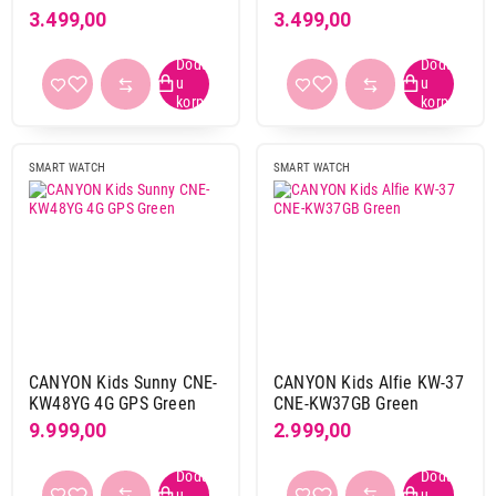
3.499,00
3.499,00
silikon
24
tekstil
1
Otpornost na vodu i prašinu
2 ATM
2
IP65
2
SMART WATCH
SMART WATCH
IP66
1
IP67
5
IP68
2
IPx7
6
Kamera
da
27
CANYON Kids Sunny CNE-
CANYON Kids Alfie KW-37
KW48YG 4G GPS Green
CNE-KW37GB Green
ne
2
9.999,00
2.999,00
SIM kartica
da
28