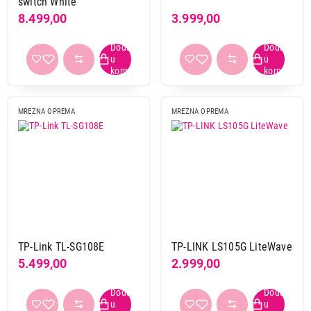
switch White
8.499,00
3.999,00
3.299,00
MREŽNA OPREMA
MREZNA OPREMA
MREZNA OPREMA
TP LINK TL-SG1008D
Proizvod je dodat u korpu.
Ukupno u korpi:
0,00
Nastavi kupovinu
TP-Link TL-SG108E
TP-LINK LS105G LiteWave
5.499,00
2.999,00
Završi kupovinu