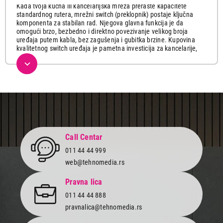
Kada tvoja kućna ili kancelarijska mreža preraste kapacitete
standardnog rutera, mrežni switch (preklopnik) postaje ključna
komponenta za stabilan rad. Njegova glavna funkcija je da
omogući brzo, bezbedno i direktno povezivanje velikog broja
uređaja putem kabla, bez zagušenja i gubitka brzine. Kupovina
kvalitetnog switch uređaja je pametna investicija za kancelarije,
pametne domove, gejmere i sve koji žele maksimalno pouzdan
žični prenos podataka bez ikakvih zastoja.
Tehnomedia nudi izuzetan asortiman mrežne opreme vrhunskog
kvaliteta koja garantuje besprekorno povezivanje. Pored robusnih
switch uređaja
najnovije generacije, naša ponuda obuhvata i brze
wireless rutere
, praktične
repeatere
za proširenje dometa, kao i
pouzdane
mrežne kartice i adaptere
renomiranih svetskih
proizvođača.
Call Centar
Kako izabrati idealan switch uređaj za
011 44 44 999
tvoje potrebe?
web@tehnomedia.rs
Pronalazak pravog mrežnog preklopnika prvenstveno zavisi od
broja uređaja koje planiraš da povežeš kablom, brzine prenosa
Pravna lica
podataka koja ti je potrebna, kao i nivoa kontrole nad mrežom koji
011 44 44 888
želiš da imaš.
pravnalica@tehnomedia.rs
U našoj ponudi možeš pronaći modele sa različitim brojem portova
– od kompaktnih switch-eva sa 5 ili 8 portova koji su idealni za