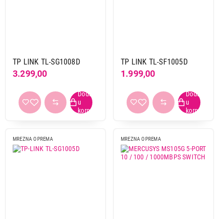
Cudy
7
Digitus
1
Dlink
2
Mercusys
4
Tp link
13
TP LINK TL-SG1008D
TP LINK TL-SF1005D
3.299,00
1.999,00
Primeni filtere
MREZNA OPREMA
MREZNA OPREMA