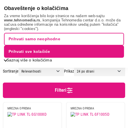
0
Obaveštenje o kolačićima
Za vreme korišćenja bilo koje stranice na našem web-sajtu
www.tehnomedia.rs
, kompanija Tehnomedia centar d.o.o. može da
sačuva određene informacije na korisnikov uređaj putem "kolačića"
It & gaming
Mrežna oprema
Switch uređaji
(engleski "cookies").
SWITCH UREĐAJI
Prihvati samo neophodne
Prihvati sve kolačiće
1
2
Saznaj više o kolačićima
Sortiranje
Prikaz
Cena
Cena od
Cena do
Filteri
MREZNA OPREMA
MREZNA OPREMA
Brend
Asus
3