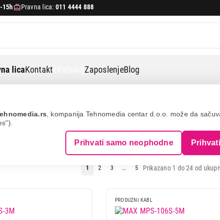
-15h
Pravna lica:
011 4444 888
na lica
Kontakt
eKatalog
Zaposlenje
Blog
ovi
ehnomedia.rs
, kompanija Tehnomedia centar d.o.o. može da saču
es").
KABLOVI I RAZVODNICI
Prihvati samo neophodne
Prihvat
Prikazano 1 do 24 od ukupn
1
2
3
...
5
PRODUZNI KABL