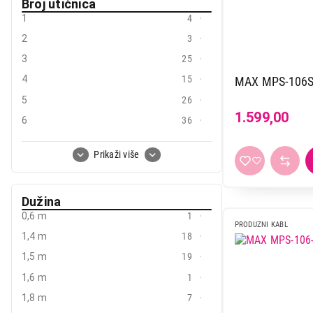
Broj utičnica
1
4
2
3
3
25
4
15
MAX MPS-106
5
26
1.599,00
6
36
vise od 6
2
Prikaži više
Dužina
0,6 m
1
PRODUZNI KABL
1,4 m
18
1,5 m
19
1,6 m
1
1,8 m
7