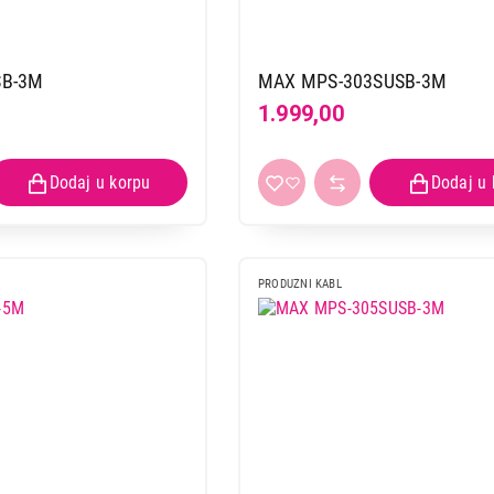
MAX MPS-103S-3M
Proizvod je dodat u korpu.
SB-3M
MAX MPS-303SUSB-3M
1.999,00
Ukupno u korpi:
0,00
Nastavi kupovinu
Završi
PRODUZNI KABL