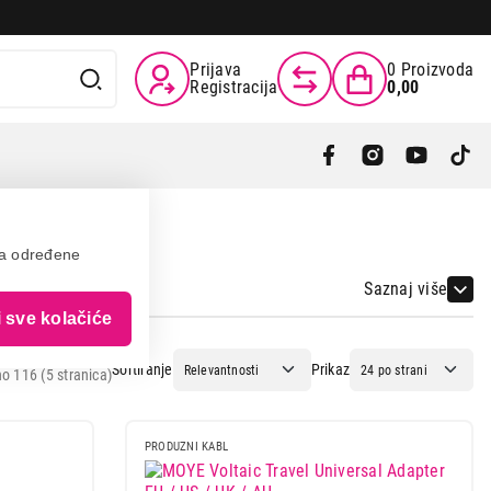
Prijava
0
Proizvoda
Registracija
0,00
va određene
Saznaj više
i sve kolačiće
Sortiranje
Prikaz
o 116 (5 stranica)
PRODUZNI KABL