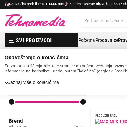
Korisnička podrška:
011 4444 999
Radnim danima:
8h-20h
, Subota:
9h
SVI PROIZVODI
Početna
Prodavnice
Prav
Obaveštenje o kolačićima
It & gaming
Elektro zaštita i napajanja
Produžni kabl
Za vreme korišćenja bilo koje stranice na našem web-sajtu
www.t
informacije na korisnikov uređaj putem "kolačića" (engleski "cooki
PRODUŽNI 
Cena
Saznaj više o kolačićima
Cena od
Cena do
Bela tehnika
TV, audio, video i foto
PRODUZNI KABL
IT & Gaming
Brend
Allocacoc
16