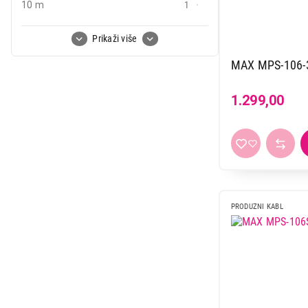
10 m
1
2 m
7
Prikaži više
25 m
1
MAX MPS-106
3 m
25
4,5 m
2
1.299,00
5 m
14
PRODUZNI KABL