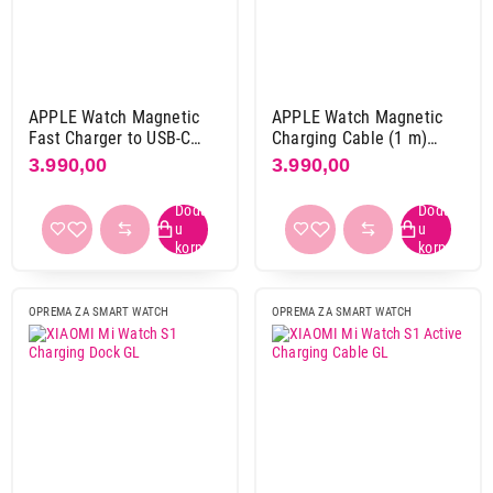
Apple
2
Xiaomi
4
Primeni filtere
APPLE Watch Magnetic
APPLE Watch Magnetic
Fast Charger to USB-C
Charging Cable (1 m)
Cable (1 m) mt0h3zm / a
mw6a3zm / a
3.990,00
3.990,00
OPREMA ZA SMART WATCH
OPREMA ZA SMART WATCH