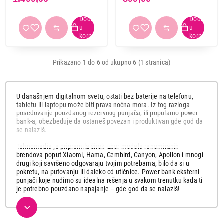
Prikazano 1 do 6 od ukupno 6 (1 stranica)
U današnjem digitalnom svetu, ostati bez baterije na telefonu,
tabletu ili laptopu može biti prava noćna mora. Iz tog razloga
posedovanje pouzdanog rezervnog punjača, ili popularno power
bank-a, obezbeđuje da ostaneš povezan i produktivan gde god da
se nalaziš.
3.990,00
OPREMA ZA SMART WATCH
Tehnomedia je pripremila širok izbor modela renomiranih
APPLE Watch Magnetic Fast Charger to
brendova poput Xiaomi, Hama, Gembird, Canyon, Apollon i mnogi
drugi koji savršeno odgovaraju tvojim potrebama, bilo da si u
USB-C Cable (1 m) mt0h3zm/a
pokretu, na putovanju ili daleko od utičnice. Power bank eksterni
Proizvod je dodat u korpu.
punjači koje nudimo su idealna rešenja u svakom trenutku kada ti
je potrebno pouzdano napajanje – gde god da se nalaziš!
Ukupno u korpi:
0,00
Šta je power bank i zašto ga je