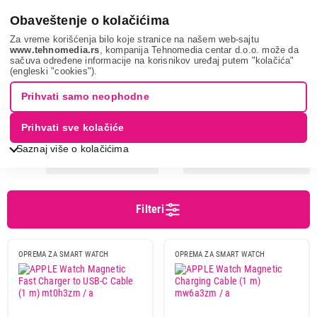
0
Obaveštenje o kolačićima
Za vreme korišćenja bilo koje stranice na našem web-sajtu
www.tehnomedia.rs
, kompanija Tehnomedia centar d.o.o. može da
sačuva određene informacije na korisnikov uređaj putem "kolačića"
Mobilni telefoni i tableti
Oprema za pametne satove
Punjači
(engleski "cookies").
za pametne satove
Prihvati samo neophodne
PUNJAČI ZA PAMETNE SATOVE
Prihvati sve kolačiće
Saznaj više o kolačićima
Sortiranje
Prikaz
Filteri
Cena
Cena od
Cena do
OPREMA ZA SMART WATCH
OPREMA ZA SMART WATCH
Brend