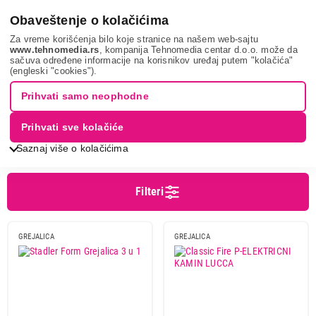
0
Obaveštenje o kolačićima
Za vreme korišćenja bilo koje stranice na našem web-sajtu
www.tehnomedia.rs
, kompanija Tehnomedia centar d.o.o. može da
sačuva određene informacije na korisnikov uređaj putem "kolačića"
Grejanje i hlađenje
Grejalice
Kaminske grejalice
(engleski "cookies").
KAMINSKE GREJALICE
Prihvati samo neophodne
Prihvati sve kolačiće
Sortiranje
Prikaz
Saznaj više o kolačićima
Filteri
Cena
Cena od
Cena do
GREJALICA
GREJALICA
Brend
Classic fire
2