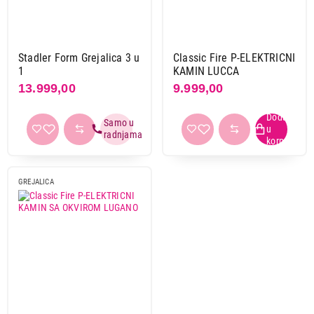
Stadler form
1
Snaga
Stadler Form Grejalica 3 u
Classic Fire P-ELEKTRICNI
od 1001 w do 2000 w
3
1
KAMIN LUCCA
13.999,00
9.999,00
Vrsta montaže
podna
3
Zaštita od pregrevanja
da
3
GREJALICA
Boja
bela
2
crna
1
Primeni filtere