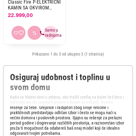
Classic Fire P-ELEKTRICNI
KAMIN SA OKVIROM
LUGANO
22.999,00
Prikazano 1 do 3 od ukupno 3 (1 stranica)
Osiguraj udobnost i toplinu u
svom domu
Kada su hladni dani u pitanju, ako tražiš uređaj sa kojim ćeš brzo i
jednostavno da zagreješ prostor u kojem se nalaziš, imamo
rešenje za tebe. Grejalice i radijatori zbog svoje veličine i
praktičnosti predstavljaju odličan izbor i često se mogu naći u
većini domova i poslovnih prostora. Sjajno su rešenje za prelazni
period godine i dogrevanje različitih prostorija, a raznovrstan izbor
pruža ti mogućnost da odabereš baš onaj model koji će idealno
odgovarati tvojim potrebama.