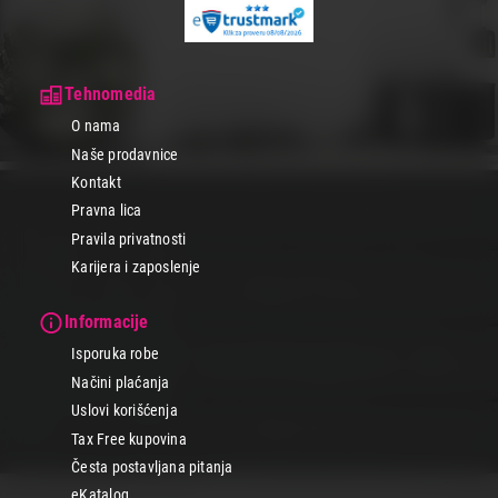
Tehnomedia
O nama
Naše prodavnice
Kontakt
Pravna lica
Pravila privatnosti
Karijera i zaposlenje
Informacije
Isporuka robe
Načini plaćanja
Uslovi korišćenja
Tax Free kupovina
Česta postavljana pitanja
eKatalog