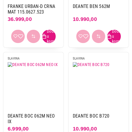
FRANKE URBAN-D CRNA
DEANTE BEN 562M
MAT 115.0627.523
36.999,00
10.990,00
13.990,00
SLAVINE
SLAVINA
SLAVINA
DEANTE BBM N72M
Proizvod je dodat u korpu.
Ukupno u korpi:
0,00
Nastavi kupovinu
DEANTE BOC 062M NEO
DEANTE BOC B720
IX
Završi kupovinu
6.999,00
10.990,00