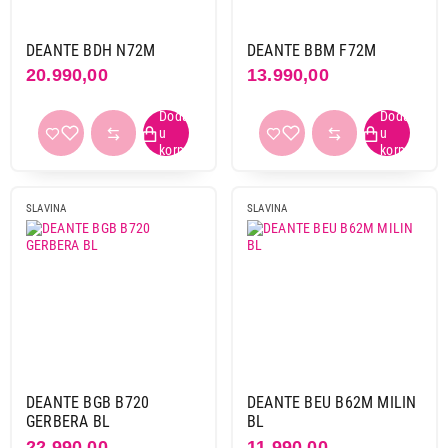
hrom/crna
3
hrom/sahara
1
DEANTE BDH N72M
DEANTE BBM F72M
inox
4
20.990,00
13.990,00
kameno siva
2
kasmir
1
mesing
1
peska
1
sahara
2
SLAVINA
SLAVINA
saten tamni čelik
1
siva
3
titanijum
4
zlatna
7
Sa tušem
da
55
DEANTE BGB B720
DEANTE BEU B62M MILIN
ne
65
GERBERA BL
BL
22.990,00
11.990,00