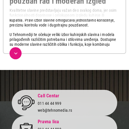
pouzdan rad i moderan izgled
Kvalitetne slavine predstavljaju važan deo svakog doma, jer osim
funkcionalnosti doprinose i celokupnom izgledu kuhinje ili
kupatila. Pravi izbor slavine omogućava jednostavno korišćenje,
preciznu kontrolu vode i dugotrajnu pouzdanost.
U Tehnomediji te očekuje veliki izbor kuhinjskih slavina i modela
prilagođenih različitim potrebama i stilovima uređenja. Dostupne
su moderne slavine različitih oblika i funkcija, koje kombinuju
praktičnost, kvalitetnu izradu i atraktivan dizajn.
Prilikom izbora važno je obratiti pažnju na materijal izrade, način
montaže, funkcionalnost i izgled koji će se najbolje uklopiti u
prostor. Zahvaljujući velikom izboru modela, lako ćeš pronaći
slavinu koja odgovara tvojim zahtevima.
Istraži naš web shop i pronađi kvalitetne slavine renomiranih
proizvođača po odličnim cenama. Uz jednostavnu online kupovinu
i brzu dostavu, opremi svoj prostor praktičnim i modernim
Call Centar
rešenjima.
011 44 44 999
web@tehnomedia.rs
Pravna lica