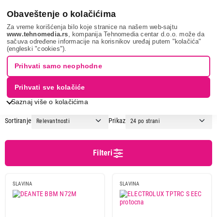
0
Obaveštenje o kolačićima
Za vreme korišćenja bilo koje stranice na našem web-sajtu
www.tehnomedia.rs
, kompanija Tehnomedia centar d.o.o. može da
sačuva određene informacije na korisnikov uređaj putem "kolačića"
Bela tehnika
Sudopere i slavine
Slavine
(engleski "cookies").
SLAVINE
Prihvati samo neophodne
Prihvati sve kolačiće
1
2
3
...
6
Saznaj više o kolačićima
Sortiranje
Prikaz
Cena
Cena od
Cena do
Filteri
SLAVINA
SLAVINA
Brend
Blanco
5