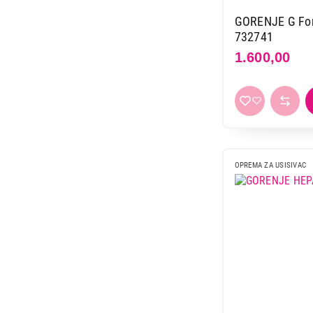
GORENJE G Force
732741
1.600,00
OPREMA ZA USISIVAC