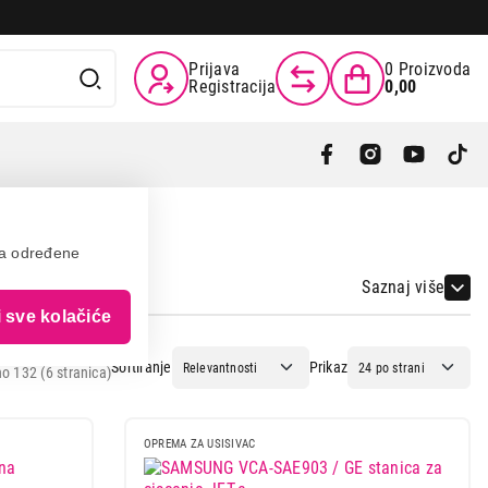
Prijava
0
Proizvoda
Registracija
0,00
va određene
Saznaj više
i sve kolačiće
Sortiranje
Prikaz
o 132 (6 stranica)
OPREMA ZA USISIVAC