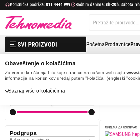
Korisnička podrška:
011 4444 999
Radnim danima:
8h-20h
, Subota:
9h
SVI PROIZVODI
Početna
Prodavnice
Prav
Obaveštenje o kolačićima
Mali kućni aparati
Usisivači
Oprema za usisivače
Za vreme korišćenja bilo koje stranice na našem web-sajtu
www.t
informacije na korisnikov uređaj putem "kolačića" (engleski "cooki
OPREMA ZA
Cena
Saznaj više o kolačićima
Cena od
Cena do
Bela tehnika
TV, audio, video i foto
IT & Gaming
OPREMA ZA USISIVAC
Mobilni telefoni i tableti
Podgrupa
Baterije za usisivače