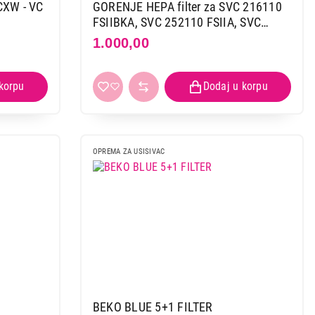
CXW - VC
GORENJE HEPA filter za SVC 216110
FSIIBKA, SVC 252110 FSIIA, SVC
288191 FSIIGO
1.000,00
OPREMA ZA USISIVAC
BEKO BLUE 5+1 FILTER