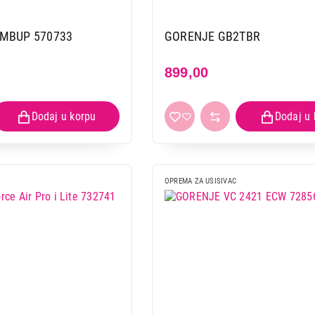
SAMSUNG hepa VCA-VH41
Proizvod je dodat u korpu.
 MBUP 570733
GORENJE GB2TBR
899,00
Ukupno u korpi:
0,00
Nastavi kupovinu
Završi
OPREMA ZA USISIVAC