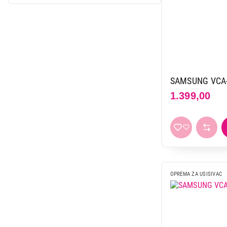
Gorenje
13
Hoover
1
Irobot
7
Karcher
7
Miele
4
SAMSUNG VCA-
Philips
23
1.399,00
Roborock
6
Rowenta
15
Samsung
9
Vivax
2
Vox
2
Winbag
1
OPREMA ZA USISIVAC
Xiaomi
2