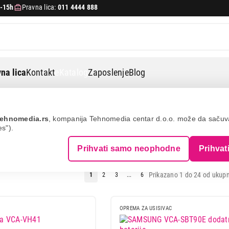
-15h
Pravna lica:
011 4444 888
na lica
Kontakt
eKatalog
Zaposlenje
Blog
ehnomedia.rs
, kompanija Tehnomedia centar d.o.o. može da saču
es").
 USISIVAČE
Prihvati samo neophodne
Prihvat
Prikazano 1 do 24 od ukupn
1
2
3
...
6
OPREMA ZA USISIVAC