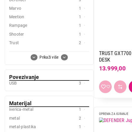
Mali kuhinjski aparati
Marvo
1
Meetion
1
Grejanje i hlađenje
Rampage
1
Nega tela, lepota i zdravlje
Shooter
1
Sport i putovanje
Trust
2
White shark
1
Sve za kuću i baštu
TRUST GXT70
Prikaži više
DESK
Vesa
13.999,00
Povezivanje
USB
3
Materijal
iverica-metal
1
OPREMA ZA IGRANJE
metal
2
metal-plastika
1