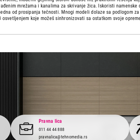
rađenim mrežama i kanalima za skrivanje žica. Iskoristi namenske d
edna od prosipanja tečnosti. Mnogi modeli dolaze sa podlogom za mi
 osvetljenjem koje možeš sinhronizovati sa ostatkom svoje opreme 
Pravna lica
011 44 44 888
pravnalica@tehnomedia.rs