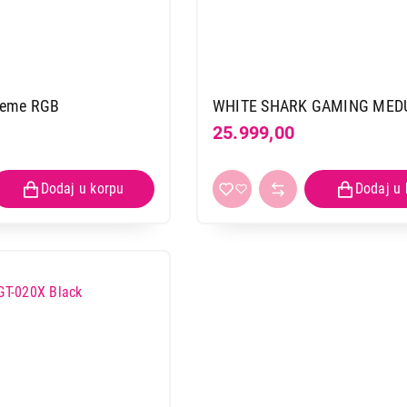
reme RGB
WHITE SHARK GAMING MED
25.999,00
OPREMA ZA IGRANJE
TRUST GXT700 OMNIUS GAMING 
Proizvod je dodat u korpu.
Ukupno u korpi:
0,00
Nastavi kupovinu
Završi