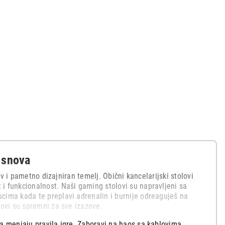
z snova
iv i pametno dizajniran temelj. Obični kancelarijski stolovi
i funkcionalnost. Naši gaming stolovi su napravljeni sa
cima kada te preplavi adrenalin i burnije odreaguješ na
lovi su spremni za sve izazove.
ja menjaju pravila igre. Zaboravi na haos sa kablovima