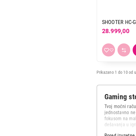
SHOOTER HC-GT
28.999,00
Prikazano 1 do 10 od u
Gaming sto
Tvoj moćni račun
jednostavno ne 
fokusom na maks
dešavanja u igr
Pored izuzetne 