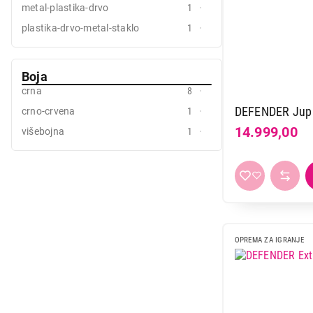
metal-plastika-drvo
1
plastika-drvo-metal-staklo
1
Boja
crna
8
DEFENDER Jupi
crno-crvena
1
14.999,00
višebojna
1
OPREMA ZA IGRANJE