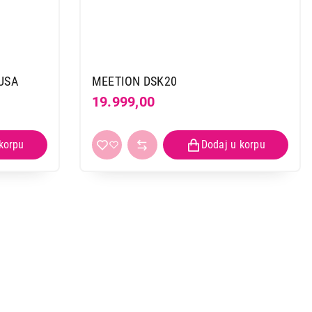
USA
MEETION DSK20
19.999,00
DESK
 kupovinu