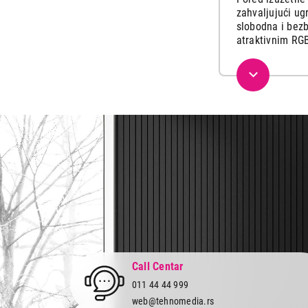
zahvaljujući ug
slobodna i bezb
atraktivnim RGB
Call Centar
011 44 44 999
web@tehnomedia.rs