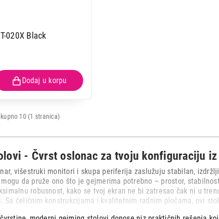
-020X Black
kupno 10 (1 stranica)
lovi - Čvrst oslonac za tvoju konfiguraciju i
ar, višestruki monitori i skupa periferija zaslužuju stabilan, izdržlj
mogu da pruže ono što je gejmerima potrebno – prostor, stabilnost 
imalnu robusnost, kako se tvoj ekran ne bi zatresao čak ni u trenu
i. Sa čeličnim konstrukcijama i kvalitetnim radnim pločama, ovi sto
čvrstine, moderni gejming stolovi donose niz praktičnih rešenja ko