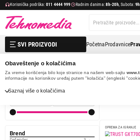
Korisnička podrška:
011 4444 999
Radnim danima:
8h-20h
, Subota:
9h
SVI PROIZVODI
Početna
Prodavnice
Prav
Obaveštenje o kolačićima
It & gaming
Oprema za igranje
Gaming stolovi
Za vreme korišćenja bilo koje stranice na našem web-sajtu
www.t
informacije na korisnikov uređaj putem "kolačića" (engleski "cooki
GAMING S
Cena
Bela tehnika
Saznaj više o kolačićima
Cena od
Cena do
TV, audio, video i foto
IT & Gaming
Mobilni telefoni i tableti
OPREMA ZA IGRANJE
Brend
Mali kućni aparati
Defender
3