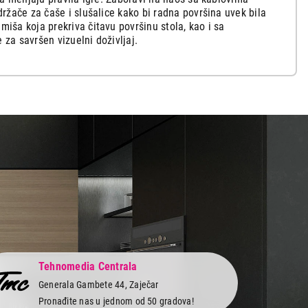
ržače za čaše i slušalice kako bi radna površina uvek bila
ša koja prekriva čitavu površinu stola, kao i sa
za savršen vizuelni doživljaj.
Tehnomedia Centrala
Generala Gambete 44, Zaječar
Pronađite nas u jednom od 50 gradova!