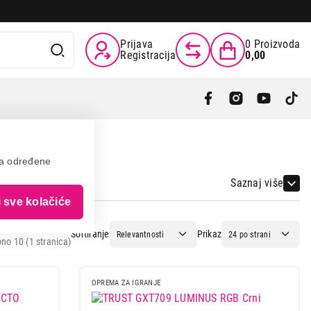
Prijava
0
Proizvoda
Registracija
0,00
va određene
Saznaj više
i sve kolačiće
Sortiranje
Prikaz
no 10 (1 stranica)
OPREMA ZA IGRANJE