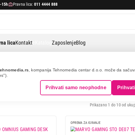
-15h
Pravna lica:
011 4444 888
na lica
Kontakt
eKatalog
Zaposlenje
Blog
ehnomedia.rs
, kompanija Tehnomedia centar d.o.o. može da saču
es").
TOLOVI
Prihvati samo neophodne
Prihvat
Prikazano 1 do 10 od ukup
OPREMA ZA IGRANJE