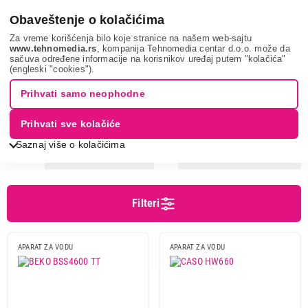
0
Obaveštenje o kolačićima
Za vreme korišćenja bilo koje stranice na našem web-sajtu
www.tehnomedia.rs
, kompanija Tehnomedia centar d.o.o. može da
sačuva određene informacije na korisnikov uređaj putem "kolačića"
Mali kuhinjski aparati
Aparati za vodu i filtraciju
Dispanzeri za
(engleski "cookies").
vodu
Prihvati samo neophodne
DISPENZERI
Prihvati sve kolačiće
Saznaj više o kolačićima
Sortiranje
Prikaz
Filteri
Cena
Cena od
Cena do
APARAT ZA VODU
APARAT ZA VODU
Brend