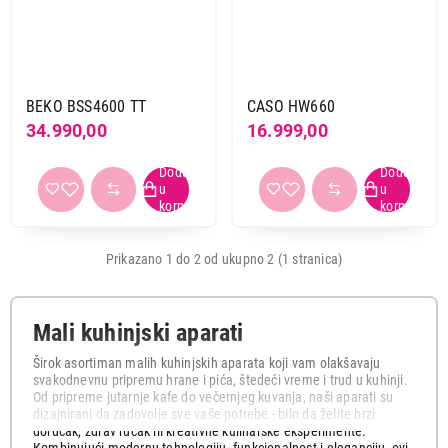
Beko
1
Caso
1
Snaga
BEKO BSS4600 TT
CASO HW660
2001 w i vise
1
34.990,00
16.999,00
do 1500 w
1
Zapremina
2 l i vise
2
Prikazano 1 do 2 od ukupno 2 (1 stranica)
Boja
inox-crna
1
ostale boje
1
Mali kuhinjski aparati
Širok asortiman malih kuhinjskih aparata koji vam olakšavaju
svakodnevnu pripremu hrane i pića, štedeći vreme i trud u kuhinji.
Primeni filtere
Od pripreme jutarnje kafe do večernjeg kuvanja, naši aparati su
dizajnirani da zadovolje sve vaše potrebe - bilo da želite brzi
doručak, zdrav ručak ili kreativne kulinarske eksperimente.
Kombinujući modernu tehnologiju, funkcionalnost i eleganciju, ovi