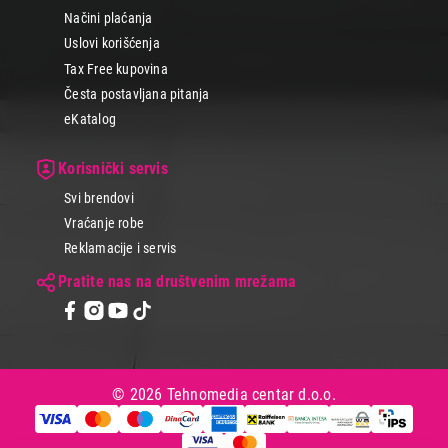
Načini plaćanja
Uslovi korišćenja
Tax Free kupovina
Česta postavljana pitanja
eKatalog
Korisnički servis
Svi brendovi
Vraćanje robe
Reklamacije i servis
Pratite nas na društvenim mrežama
© 2026 Tehnomedia centar d.o.o.