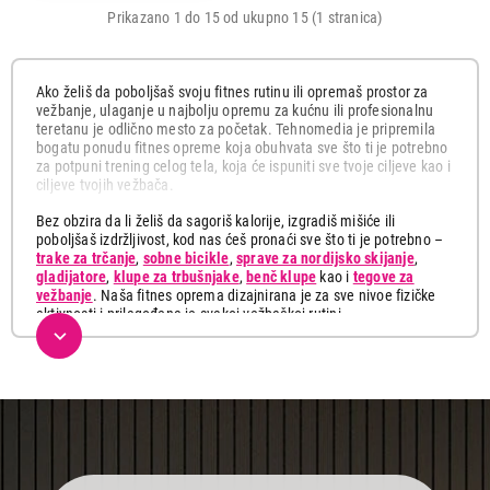
Prikazano 1 do 15 od ukupno 15 (1 stranica)
Ako želiš da poboljšaš svoju fitnes rutinu ili opremaš prostor za
vežbanje, ulaganje u najbolju opremu za kućnu ili profesionalnu
teretanu je odlično mesto za početak. Tehnomedia je pripremila
bogatu ponudu fitnes opreme koja obuhvata sve što ti je potrebno
za potpuni trening celog tela, koja će ispuniti sve tvoje ciljeve kao i
ciljeve tvojih vežbača.
Bez obzira da li želiš da sagoriš kalorije, izgradiš mišiće ili
poboljšaš izdržljivost, kod nas ćeš pronaći sve što ti je potrebno –
trake za trčanje
,
sobne bicikle
,
sprave za nordijsko skijanje
,
gladijatore
,
klupe za trbušnjake
,
benč klupe
kao i
tegove za
vežbanje
. Naša fitnes oprema dizajnirana je za sve nivoe fizičke
aktivnosti i prilagođena je svakoj vežbačkoj rutini.
Uz pravu opremu, lako ćeš kreirati vrhunski trening plan u
udobnosti svog doma!
Vežbe kod kuće imaju velike prednosti u odnosu na odlazak u
teretanu. Ne moraš da trošiš vreme na putovanja do teretane, a uz
to, uštedećeš novac koji bi potrošio na skupa članstva. Osim toga
vežbaćeš u privatnosti i nećeš više čekati svoj red za određenu
spravu.