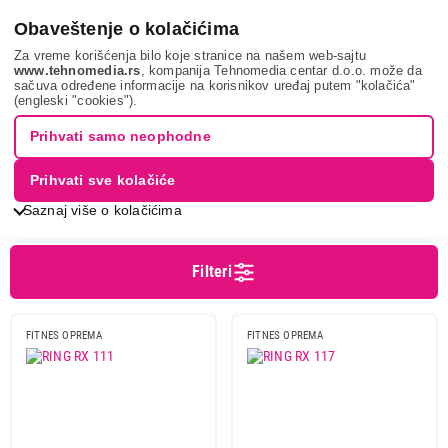
0
Obaveštenje o kolačićima
Za vreme korišćenja bilo koje stranice na našem web-sajtu
www.tehnomedia.rs
, kompanija Tehnomedia centar d.o.o. može da
sačuva određene informacije na korisnikov uređaj putem "kolačića"
Sport i putovanje
Trening i rekreacija
Sobni bicikl
(engleski "cookies").
SOBNI BICIKLI
Prihvati samo neophodne
Prihvati sve kolačiće
Sortiranje
Prikaz
Saznaj više o kolačićima
Filteri
Cena
Cena od
Cena do
FITNES OPREMA
FITNES OPREMA
Brend
Ring
15