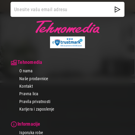
na jednom mestu, prilagođeni za prostor kućne teretane. Pogodni
su za različite vežbe i idealni za kompletan i sveobuhvatan trening
snage i izdržljivosti.
Klupe za trbušnjake
i
benč klupe
su savršen izbor za one koji žele
da oblikuju trbušne i grudne mišiće. S obzirom na široku paletu
mogućnosti podešavanja, ove klupe omogućavaju prilagođavanje
treninga prema potrebama svakog korisnika.
Tegovi
su neophodni za sve vrste treninga snage. U našoj ponudi
ćeš pronaći razne vrste i težine, od jednoručnih do šipki s pločama,
idealnih za vežbače svih nivoa.
Tehnomedia
Investiraj u svoje zdravlje i formu uz našu kvalitetnu fitnes opremu
O nama
i kreiraj savršenu kućnu teretanu već danas. Poseti naš online
shop ili najbližu Tehnomedia prodavnicu i odaberi opremu koja
Naše prodavnice
odgovara tvom stilu i ciljevima. Iskoristi naše redovne akcije i
Kontakt
popuste i kupuj komforno po povoljnim cenama, uz brzu dostavu
na kućnu adresu.
Pravna lica
Pravila privatnosti
Karijera i zaposlenje
Informacije
Isporuka robe