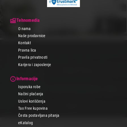
Tehnomedia
O nama
Naše prodavnice
Kontakt
Pravna lica
Pravila privatnosti
Karijera i zaposlenje
Informacije
Isporuka robe
Načini plaćanja
Uslovi korišćenja
Tax Free kupovina
Česta postavljana pitanja
eKatalog