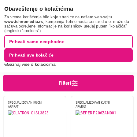
0
Obaveštenje o kolačićima
Za vreme korišćenja bilo koje stranice na našem web-sajtu
www.tehnomedia.rs
, kompanija Tehnomedia centar d.o.o. može da
sačuva određene informacije na korisnikov uređaj putem "kolačića"
Sve za kuću i baštu
Aparat protiv komaraca
(engleski "cookies").
APARATI PROTIV KOMARACA
Prihvati samo neophodne
Prihvati sve kolačiće
Sortiranje
Prikaz
Saznaj više o kolačićima
Filteri
Cena
Cena od
Cena do
SPECIJALIZOVAN KUCNI
SPECIJALIZOVAN KUCNI
APARAT
APARAT
Brend
Beper
2