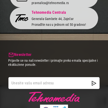
Proizvod je dodat u korpu.
pravnalica@tehnomedia.rs
Tehnomedia Centrala
Ukupno u korpi:
0,00
Generala Gambete 44, Zaječar
Pronađite nas u jednom od 50 gradova!
Nastavi kupovinu
Završi kupovinu
Newsletter
Prijavite se na naš newsletter i primajte preko emaila specijalne i
ekskluzivne ponude.