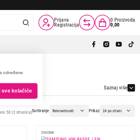
Prijava
0
Proizvoda
Registracija
0,00
va određene
Saznaj više
i sve kolačiće
Sortiranje
Prikaz
no 50 (3 stranica)
ZVUCNIK