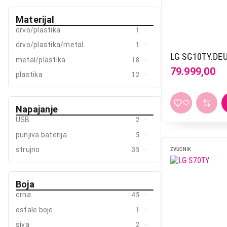
Materijal
drvo/plastika
1
drvo/plastika/metal
1
LG SG10TY.DE
metal/plastika
18
79.999,00
plastika
12
Napajanje
USB
2
punjiva baterija
5
strujno
35
ZVUCNIK
Boja
crna
45
ostale boje
1
siva
2