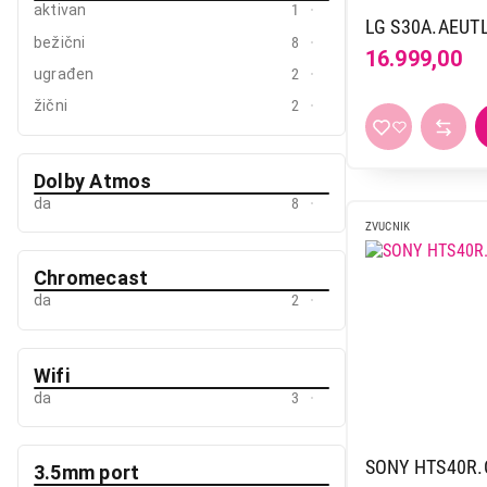
39.999,00
aktivan
1
LG S30A.AEUT
bežični
8
16.999,00
ugrađen
2
žični
2
Dolby Atmos
da
8
ZVUCNIK
Chromecast
da
2
Wifi
da
3
SONY HTS40R.
3.5mm port