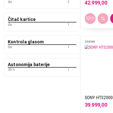
da
2
42.999,00
Čitač kartice
da
1
Kontrola glasom
ZVUCNIK
da
1
Autonomija baterije
30 h
1
SONY HTS2000
39.999,00