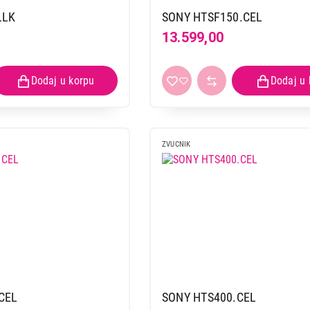
SAMSUNG HW-Q600F/EN
LLK
SONY HTSF150.CEL
Proizvod je dodat u korpu.
13.599,00
Ukupno u korpi:
0,00
Nastavi kupovinu
Završi
ZVUCNIK
CEL
SONY HTS400.CEL