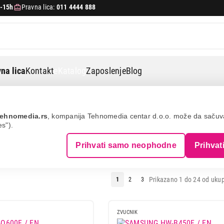
-15h
Pravna lica:
011 4444 888
na lica
Kontakt
eKatalog
Zaposlenje
Blog
ehnomedia.rs
, kompanija Tehnomedia centar d.o.o. može da saču
es").
 ZVUČNICI
Prihvati samo neophodne
Prihvat
Prikazano 1 do 24 od ukup
1
2
3
ZVUCNIK