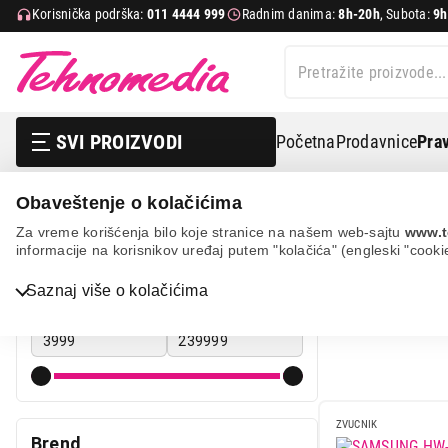
Korisnička podrška:
011 4444 999
Radnim danima:
8h-20h
, Subota:
9h
SVI PROIZVODI
Početna
Prodavnice
Prav
Obaveštenje o kolačićima
Tv, audio, video i foto
Zvučnici
Soundbar
Za vreme korišćenja bilo koje stranice na našem web-sajtu
www.t
informacije na korisnikov uređaj putem "kolačića" (engleski "cooki
SOUNDBAR
Cena
Saznaj više o kolačićima
Cena od
Cena do
Bela tehnika
TV, audio, video i foto
IT & Gaming
ZVUCNIK
Brend