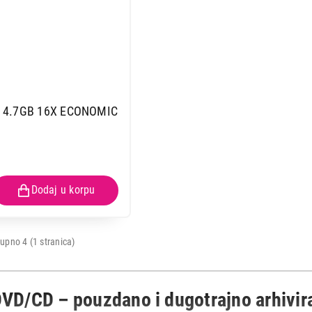
 4.7GB 16X ECONOMIC
OPREMA ZA RAČUNARE
MAXELL CD-R 80 52X pojedinacno
Proizvod je dodat u korpu.
upno 4 (1 stranica)
Ukupno u korpi:
0,00
DVD/CD – pouzdano i dugotrajno arhivir
Nastavi kupovinu
Završi