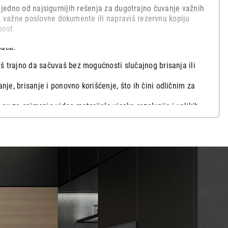
ju jedno od najsigurnijih rešenja za dugotrajno čuvanje važnih
e, važne poslovne dokumente ili napraviš rezervnu kopiju
nost.
đača:
š trajno da sačuvaš bez mogućnosti slučajnog brisanja ili
nje, brisanje i ponovno korišćenje, što ih čini odličnim za
su za snimanje video-materijala visoke rezolucije i velikih
tičnim kutijama (slim case) koje pružaju odličnu fizičku
arhiviranja. Nabavi svoje DVD i CD diskove već danas u