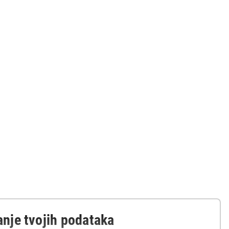
 pakovanje
anje tvojih podataka
 kupovinu