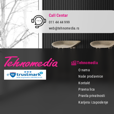
Call Centar
011 44 44 999
web@tehnomedia.rs
Tehnomedia
O nama
Naše prodavnice
Kontakt
Pravna lica
Pravila privatnosti
Karijera i zaposlenje