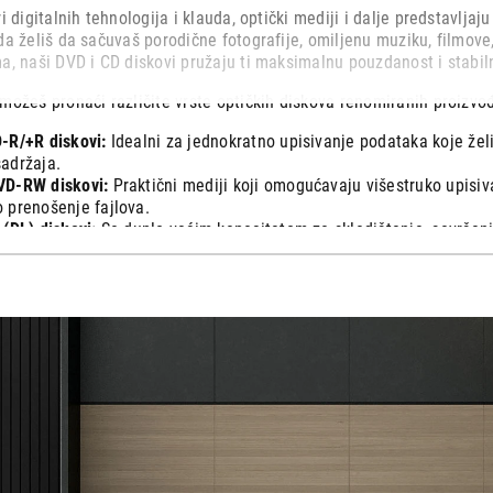
i digitalnih tehnologija i klauda, optički mediji i dalje predstavlja
da želiš da sačuvaš porodične fotografije, omiljenu muziku, filmov
a, naši DVD i CD diskovi pružaju ti maksimalnu pouzdanost i stabil
možeš pronaći različite vrste optičkih diskova renomiranih proizvo
-R/+R diskovi:
Idealni za jednokratno upisivanje podataka koje želi
adržaja.
VD-RW diskovi:
Praktični mediji koji omogućavaju višestruko upisiva
 prenošenje fajlova.
 (DL) diskovi:
Sa duplo većim kapacitetom za skladištenje, savršeni 
taka.
je koje ti najviše odgovara – od pojedinačnih diskova u tankim plas
nomičnih "cake" pakovanja od 10, 25 ili 50 komada za veće potrebe 
super cenama i uz brzu i sigurnu dostavu pravo na tvoju adresu!