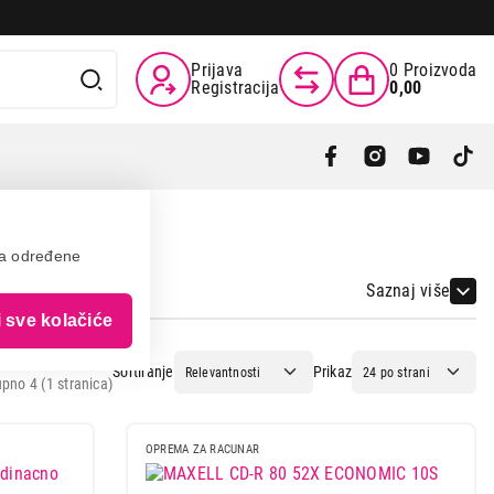
Prijava
0
Proizvoda
Registracija
0,00
va određene
Saznaj više
i sve kolačiće
Sortiranje
Prikaz
pno 4 (1 stranica)
OPREMA ZA RACUNAR