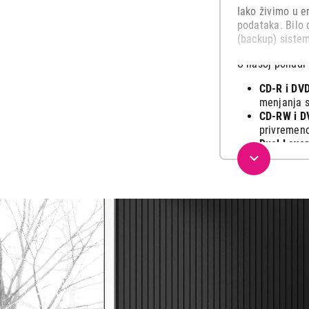
Iako živimo u er
podataka. Bilo 
(backup) sistem
U našoj ponudi 
CD-R i DVD
menjanja s
CD-RW i D
privremeno
Dual Layer
baza poda
Izaberi pakovan
zaštitu, do eko
Tehnomediji po 