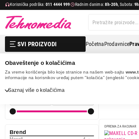
Korisnička podrška:
011 4444 999
Radnim danima:
8h-20h
, Subota:
9h
SVI PROIZVODI
Početna
Prodavnice
Prav
Obaveštenje o kolačićima
It & gaming
Skladištenje podataka
Diskovi dvd/cd
Za vreme korišćenja bilo koje stranice na našem web-sajtu
www.t
informacije na korisnikov uređaj putem "kolačića" (engleski "cooki
DISKOVI DV
Cena
Bela tehnika
Saznaj više o kolačićima
Cena od
Cena do
TV, audio, video i foto
IT & Gaming
Mobilni telefoni i tableti
OPREMA ZA RACUNAR
Brend
Mali kućni aparati
Maxell
4