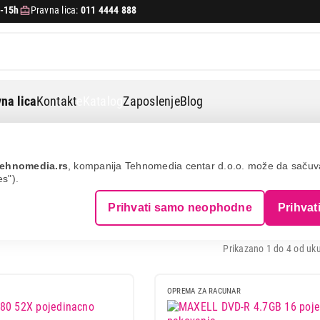
-15h
Pravna lica:
011 4444 888
na lica
Kontakt
eKatalog
Zaposlenje
Blog
ehnomedia.rs
, kompanija Tehnomedia centar d.o.o. može da saču
es").
D / CD
Prihvati samo neophodne
Prihvat
Prikazano 1 do 4 od uku
OPREMA ZA RACUNAR