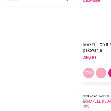
Mali kuhinjski aparati
Grejanje i hlađenje
Nega tela, lepota i zdravlje
Sport i putovanje
Sve za kuću i baštu
MAXELL CD-R 8
pakovanje
Vesa
49,00
OPREMA ZA RACUNAR