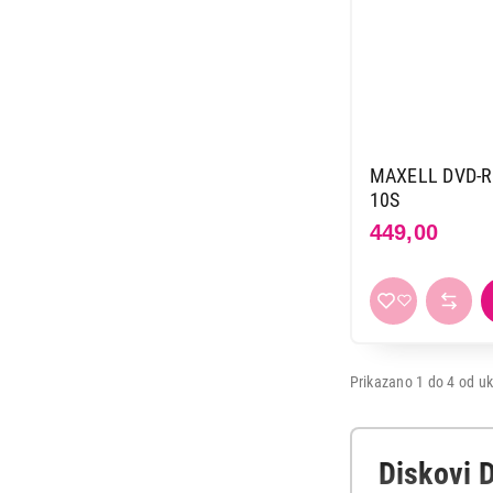
MAXELL DVD-R
10S
449,00
49,00
Prikazano 1 do 4 od uk
Diskovi 