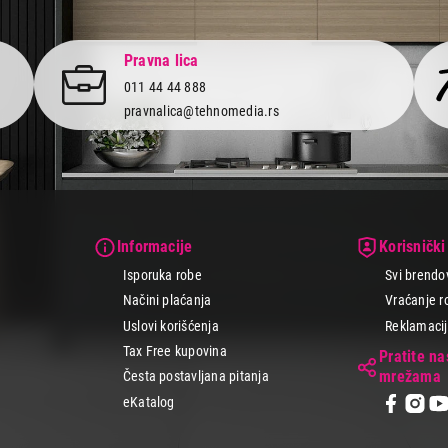
Pravna lica
011 44 44 888
pravnalica@tehnomedia.rs
Informacije
Korisnički
Isporuka robe
Svi brendo
Načini plaćanja
Vraćanje r
Uslovi korišćenja
Reklamacije
Tax Free kupovina
Pratite n
mrežama
Česta postavljana pitanja
eKatalog