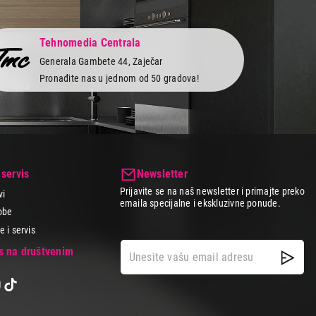
Tehnomedia Centrala
Generala Gambete 44, Zaječar
Pronađite nas u jednom od 50 gradova!
 servis
Newsletter
Prijavite se na naš newsletter i primajte preko
vi
emaila specijalne i ekskluzivne ponude.
obe
 i servis
as na društvenim