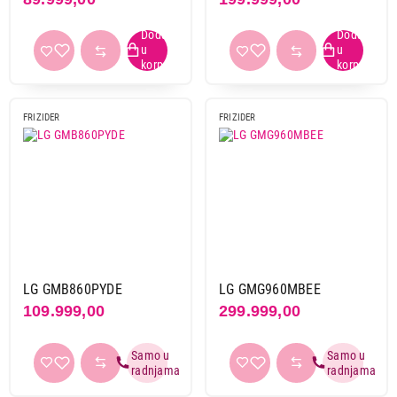
Boja
crn inox
1
crna
13
crna-inox
1
crno staklo
2
FRIZIDER
FRIZIDER
inox
17
siva
6
srebrna
3
tamni inox
2
Ledomat
da
14
LG GMB860PYDE
LG GMG960MBEE
109.999,00
299.999,00
Energetski razred
D
4
E
40
F
1