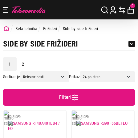
0
Bela tehnika
Frižideri
Side by side frižideri
SIDE BY SIDE FRIŽIDERI
1
2
Sortiranje
Prikaz
Cena
Cena od
Cena do
Filteri
FRIZIDER
FRIZIDER
Podgrupa
Multi Door frižideri