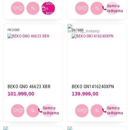
FRIZIDER
FRIZIDER
129.999,00
FRIŽIDERI
SAMSUNG RF48A401EB4/EO
Proizvod je dodat u korpu.
Ukupno u korpi:
0,00
BEKO GNO 46623 XBR
BEKO GN1416240XPN
Nastavi kupovinu
101.999,00
139.999,00
Završi kupovinu