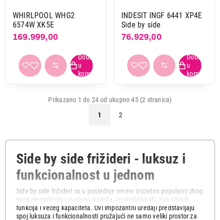
WHIRLPOOL WHG2
INDESIT INGF 6441 XP4E
6574W XK5E
Side by side
169.999,00
76.929,00
Prikazano 1 do 24 od ukupno 45 (2 stranica)
1
2
Side by side frižideri - luksuz i
funkcionalnost u jednom
Side by side frižideri su u poslednje vreme izuzetno popularni zbog
svog elegantnog i moćnog izgleda, upotrebljivosti, inovativnih
funkcija i većeg kapaciteta. Ovi impozantni uređaji predstavljaju
spoj luksuza i funkcionalnosti pružajući ne samo veliki prostor za