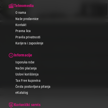
Tehnomedia
O nama
Naše prodavnice
Kontakt
Pravna lica
Pravila privatnosti
Karijera i zaposlenje
Informacije
Isporuka robe
Načini plaćanja
Uslovi korišćenja
Tax Free kupovina
Česta postavljana pitanja
eKatalog
Korisnički servis