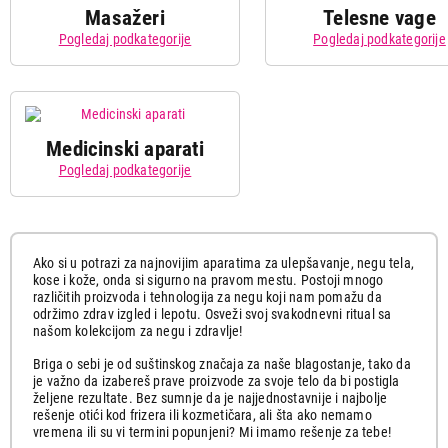
i trimeri
zube
Masažeri
Telesne vage
Pogledaj podkategorije
Pogledaj podkategorije
Epilatori
Depilat
Prese za
Četke 
kosu
kosu
Stajleri za
Uvijači
Medicinski aparati
Mehaničke
Digi
kosu
kosu
vage
va
Pogledaj podkategorije
Aparat za
Dijagnostičke
Nega l
Masažeri
Masažeri
negu lica
vage
za lice
za telo
Pedikir-
Merači
Masažeri
Grejna
Ako si u potrazi za najnovijim aparatima za ulepšavanje, negu tela,
manikir
Alkotester
pritiska
za stopala
cebad
kose i kože, onda si sigurno na pravom mestu. Postoji mnogo
različitih proizvoda i tehnologija za negu koji nam pomažu da
Toplomer
održimo zdrav izgled i lepotu. Osveži svoj svakodnevni ritual sa
Grejači za
našom kolekcijom za negu i zdravlje!
stopala
Briga o sebi je od suštinskog značaja za naše blagostanje, tako da
je važno da izabereš prave proizvode za svoje telo da bi postigla
željene rezultate. Bez sumnje da je najjednostavnije i najbolje
rešenje otići kod frizera ili kozmetičara, ali šta ako nemamo
vremena ili su vi termini popunjeni? Mi imamo rešenje za tebe!