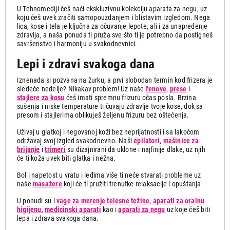
U Tehnomediji ćeš naći ekskluzivnu kolekciju aparata za negu, uz
koju ćeš uvek zračiti samopouzdanjem i blistavim izgledom. Nega
lica, kose i tela je ključna za očuvanje lepote, ali i za unapređenje
zdravlja, a naša ponuda ti pruža sve što ti je potrebno da postigneš
savršenstvo i harmoniju u svakodnevnici.
Lepi i zdravi svakoga dana
Iznenada si pozvana na žurku, a prvi slobodan termin kod frizera je
sledeće nedelje? Nikakav problem! Uz naše
fenove
,
prese
i
stajlere za kosu
ćeš imati spremnu frizuru očas posla. Brzina
sušenja i niske temperature ti čuvaju zdravlje tvoje kose, dok sa
presom i stajlerima oblikuješ željenu frizuru bez oštećenja.
Uživaj u glatkoj i negovanoj koži bez neprijatnosti i sa lakoćom
održavaj svoj izgled svakodnevno. Naši
epilatori
,
mašinice za
brijanje
i
trimeri
su dizajnirani da uklone i najfinije dlake, uz njih
će ti koža uvek biti glatka i nežna.
Bol i napetost u vratu i leđima više ti neće stvarati probleme uz
naše
masažere
koji će ti pružiti trenutke relaksacije i opuštanja.
U ponudi su i
vage za merenje telesne težine
,
aparati za oralnu
higijenu
,
medicinski aparati
kao i
aparati za negu
uz koje ćeš biti
lepa i zdrava svakoga dana.