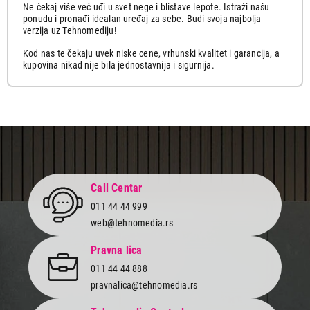
Ne čekaj više već uđi u svet nege i blistave lepote. Istraži našu
ponudu i pronađi idealan uređaj za sebe. Budi svoja najbolja
verzija uz Tehnomediju!
Kod nas te čekaju uvek niske cene, vrhunski kvalitet i garancija, a
kupovina nikad nije bila jednostavnija i sigurnija.
Call Centar
011 44 44 999
web@tehnomedia.rs
Pravna lica
011 44 44 888
pravnalica@tehnomedia.rs