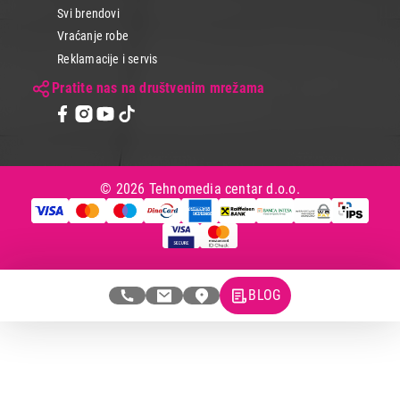
Svi brendovi
Vraćanje robe
Reklamacije i servis
Pratite nas na društvenim mrežama
© 2026 Tehnomedia centar d.o.o.
BLOG