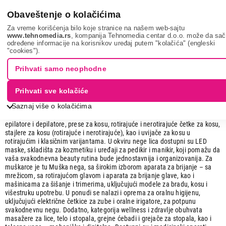
0
Obaveštenje o kolačićima
Za vreme korišćenja bilo koje stranice na našem web-sajtu
www.tehnomedia.rs
, kompanija Tehnomedia centar d.o.o. može da sa
određene informacije na korisnikov uređaj putem "kolačića" (engleski
Nega tela, lepota i zdravlje
"cookies").
Lepota i zdravlje
Prihvati samo neophodne
Da li želite da unapredite svoju svakodnevnu rutinu lepote i zdravlja? U
Prihvati sve kolačiće
Tehnomediji vas očekuje širok izbor uređaja za ličnu negu, lepotu i
Saznaj više o kolačićima
wellness, pažljivo odabranih kako bi zadovoljili potrebe cele porodice. U
ponudi se nalaze fenovi za kosu, kao i bogata Ženska nega koja obuhvata
epilatore i depilatore, prese za kosu, rotirajuće i nerotirajuće četke za kosu,
stajlere za kosu (rotirajuće i nerotirajuće), kao i uvijače za kosu u
rotirajućim i klasičnim varijantama. U okviru nege lica dostupni su LED
maske, skladišta za kozmetiku i uređaji za pedikir i manikir, koji pomažu da
vaša svakodnevna beauty rutina bude jednostavnija i organizovanija. Za
muškarce je tu Muška nega, sa širokim izborom aparata za brijanje – sa
mrežicom, sa rotirajućom glavom i aparata za brijanje glave, kao i
mašinicama za šišanje i trimerima, uključujući modele za bradu, kosu i
višestruku upotrebu. U ponudi se nalazi i oprema za oralnu higijenu,
uključujući električne četkice za zube i oralne irigatore, za potpunu
svakodnevnu negu. Dodatno, kategorija wellness i zdravlje obuhvata
masažere za lice, telo i stopala, grejne ćebadi i grejače za stopala, kao i