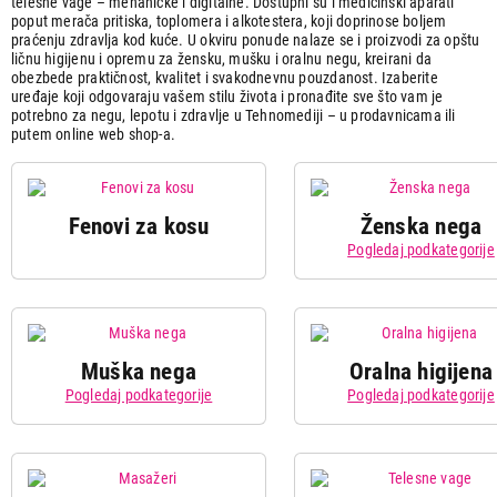
telesne vage – mehaničke i digitalne. Dostupni su i medicinski aparati
poput merača pritiska, toplomera i alkotestera, koji doprinose boljem
praćenju zdravlja kod kuće. U okviru ponude nalaze se i proizvodi za opštu
ličnu higijenu i opremu za žensku, mušku i oralnu negu, kreirani da
obezbede praktičnost, kvalitet i svakodnevnu pouzdanost. Izaberite
uređaje koji odgovaraju vašem stilu života i pronađite sve što vam je
potrebno za negu, lepotu i zdravlje u Tehnomediji – u prodavnicama ili
putem online web shop-a.
Fenovi za kosu
Ženska nega
Pogledaj podkategorije
Muška nega
Oralna higijena
Pogledaj podkategorije
Pogledaj podkategorije
Mašinice
Električne
Aparati za
Oraln
za šišanje
četkice za
brijanje
irigato