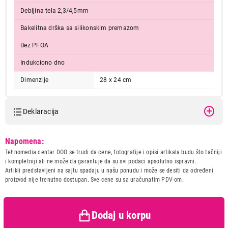
Debljina tela 2,3/4,5mm
Bakelitna drška sa silikonskim premazom
Bez PFOA
Indukciono dno
Dimenzije
28 x 24 cm
Deklaracija
Model:
TEXELL TPSL-G194
Napomena:
Naziv i vrsta robe:
POSUDJE
Tehnomedia centar DOO se trudi da cene, fotografije i opisi artikala budu što tačniji
Uvoznik:
CTC - UNIT d.o.o.
i kompletniji ali ne može da garantuje da su svi podaci apsolutno ispravni.
Artikli predstavljeni na sajtu spadaju u našu ponudu i može se desiti da određeni
Zemlja porekla:
Kina
proizvod nije trenutno dostupan. Sve cene su sa uračunatim PDV-om.
Prava potrošača:
Zagarantovana sva prava
kupaca po osnovu zakona o
zaštiti potrošača
Dodaj u korpu