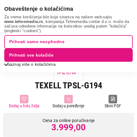
0
Obaveštenje o kolačićima
Za vreme korišćenja bilo koje stranice na našem web-sajtu
www.tehnomedia.rs
, kompanija Tehnomedia centar d.o.o. može da
sačuva određene informacije na korisnikov uređaj putem "kolačića"
Sve za kuću i baštu
Posuđe
Tiganj
Texell tpsl-g19...
(engleski "cookies").
Prihvati samo neophodne
Prihvati sve kolačiće
Saznaj više o kolačićima
TEXELL TPSL-G194
Dodaj u listu želja
Dodaj u poređenje
Skini PDF
Cena za online poručivanje
3.999,00