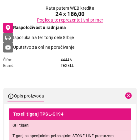
Rata putem WEB kredita
24 x 186,00
Pogledajte reprezentativni primer
Raspoloživost u radnjama
Isporuka na teritoriji cele Srbije
Uputstvo za online poručivanje
Šifra
44446
Brand
TEXELL
Opis proizvoda
Texell tiganj TPSL-G194
Gril tiganj
Tiganj sa specijalnim petoslojnim STONE LINE premazom