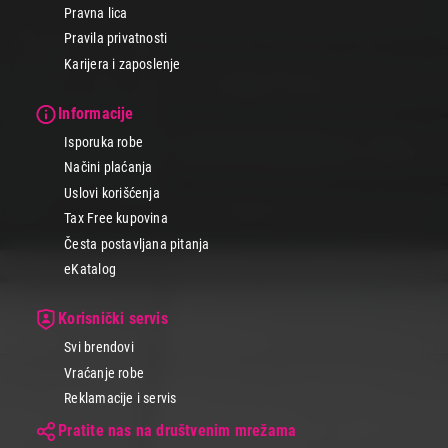
Pravna lica
Pravila privatnosti
Karijera i zaposlenje
Informacije
Isporuka robe
Načini plaćanja
Uslovi korišćenja
Tax Free kupovina
Česta postavljana pitanja
eKatalog
Korisnički servis
Svi brendovi
Vraćanje robe
Reklamacije i servis
Pratite nas na društvenim mrežama