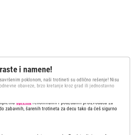
zraste i namene!
 savršenim poklonom, naši trotineti su odlično rešenje! Nisu
kodnevne obaveze, brzo kretanje kroz grad ili jednostavno
mpletnu
opremu
renomiranih i pouzdanih proizvođača za
 do zabavnih, šarenih trotineta za decu tako da ćeš sigurno