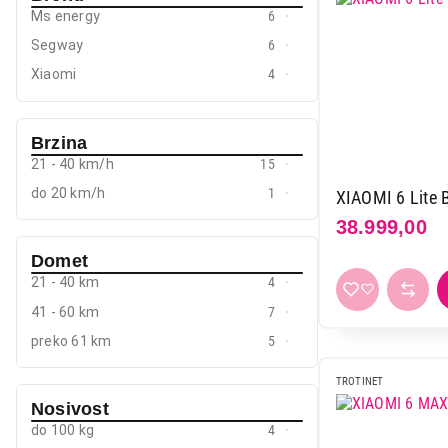
Ms energy
6
Mali kuhinjski aparati
Segway
6
Grejanje i hlađenje
Xiaomi
4
Nega tela, lepota i zdravlje
Sport i putovanje
Brzina
21 - 40 km/h
15
Sve za kuću i baštu
do 20 km/h
1
XIAOMI 6 Lite
Vesa
38.999,00
Domet
21 - 40 km
4
41 - 60 km
7
preko 61 km
5
TROTINET
Nosivost
do 100 kg
4