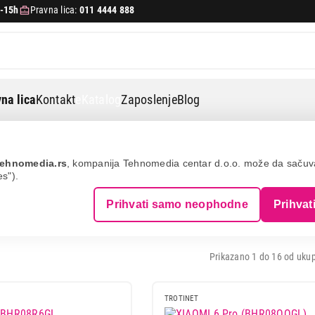
-15h
Pravna lica:
011 4444 888
na lica
Kontakt
eKatalog
Zaposlenje
Blog
ehnomedia.rs
, kompanija Tehnomedia centar d.o.o. može da saču
es").
I TROTINETI
Prihvati samo neophodne
Prihvat
Prikazano 1 do 16 od ukup
TROTINET