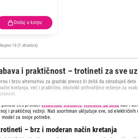
kupno 16 (1 stranica)
abava i praktičnost – trotineti za sve u
rnu i brzu alternativu za gradski prevoz ili želiš da obraduješ dete
čin kretanja, već i praktično, ekološki prihvatljivo rešenje za sva
vorenom.
j ponudi ćeš pronaći
električne trotinete
,
trotinete za decu
kao i ko
rnoj i praktičnoj vožnji. Naš asortiman uključuje sve, od električnih
n model za svoje potrebe.
trotineti – brz i moderan način kretanja