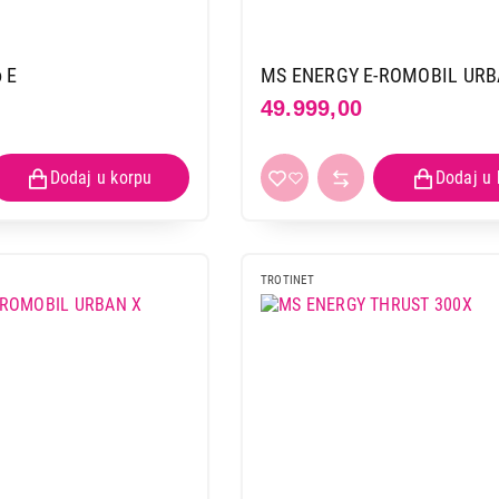
 E
MS ENERGY E-ROMOBIL URB
49.999,00
TROTINETI
XIAOMI 6 Lite BHR08R6GL
Proizvod je dodat u korpu.
TROTINET
Ukupno u korpi:
0,00
Nastavi kupovinu
Završi