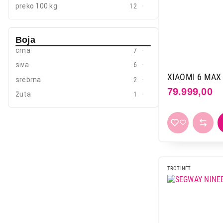
preko 100 kg
12
Boja
crna
7
siva
6
XIAOMI 6 MAX
srebrna
2
79.999,00
žuta
1
TROTINET