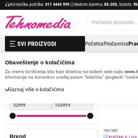
Korisnička podrška:
011 4444 999
Radnim danima:
8h-20h
, Subota:
9h
SVI PROIZVODI
Početna
Prodavnice
Prav
Obaveštenje o kolačićima
Sport i putovanje
Električni trotineti
Za vreme korišćenja bilo koje stranice na našem web-sajtu
www.t
informacije na korisnikov uređaj putem "kolačića" (engleski "cooki
ELEKTRIČN
Bela tehnika
Cena
Saznaj više o kolačićima
Cena od
Cena do
TV, audio, video i foto
IT & Gaming
Mobilni telefoni i tableti
TROTINET
Mali kućni aparati
Brend