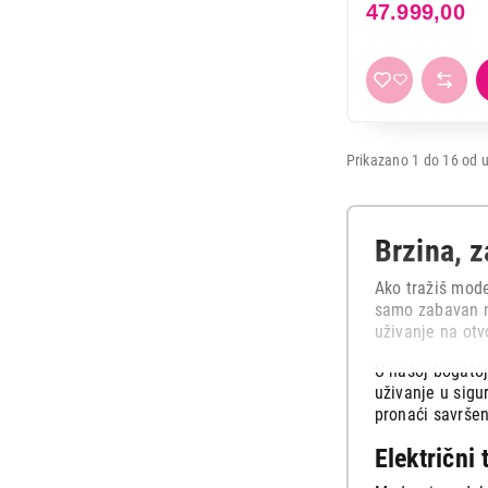
47.999,00
Prikazano 1 do 16 od u
Brzina, z
Ako tražiš mode
samo zabavan na
uživanje na ot
U našoj bogato
uživanje u sigu
pronaći savrše
Električni 