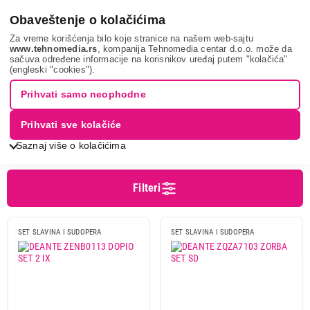
0
Obaveštenje o kolačićima
Za vreme korišćenja bilo koje stranice na našem web-sajtu
www.tehnomedia.rs
, kompanija Tehnomedia centar d.o.o. može da
sačuva određene informacije na korisnikov uređaj putem "kolačića"
Bela tehnika
Sudopere i slavine
Setovi slavina i sudopera
(engleski "cookies").
SETOVI SLAVINA I SUDOPERA
Prihvati samo neophodne
Prihvati sve kolačiće
Sortiranje
Prikaz
Saznaj više o kolačićima
Filteri
Cena
Cena od
Cena do
SET SLAVINA I SUDOPERA
SET SLAVINA I SUDOPERA
Brend
Deante
23