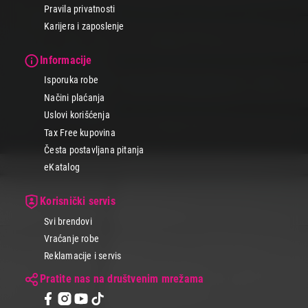
Pravila privatnosti
Karijera i zaposlenje
Informacije
Isporuka robe
Načini plaćanja
Uslovi korišćenja
Tax Free kupovina
Česta postavljana pitanja
eKatalog
Korisnički servis
Svi brendovi
Vraćanje robe
Reklamacije i servis
Pratite nas na društvenim mrežama