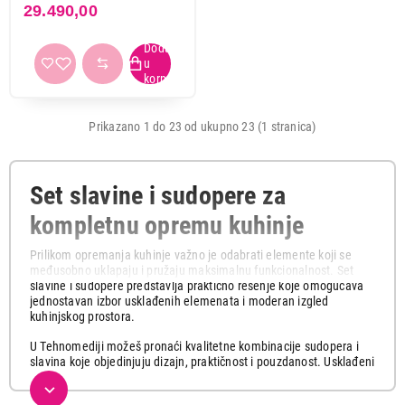
29.490,00
Prikazano 1 do 23 od ukupno 23 (1 stranica)
Set slavine i sudopere za
kompletnu opremu kuhinje
Prilikom opremanja kuhinje važno je odabrati elemente koji se
međusobno uklapaju i pružaju maksimalnu funkcionalnost. Set
slavine i sudopere predstavlja praktično rešenje koje omogućava
jednostavan izbor usklađenih elemenata i moderan izgled
kuhinjskog prostora.
U Tehnomediji možeš pronaći kvalitetne kombinacije sudopera i
slavina koje objedinjuju dizajn, praktičnost i pouzdanost. Usklađeni
modeli omogućavaju lakšu montažu i stvaraju skladnu celinu koja
se savršeno uklapa u različite stilove kuhinja.