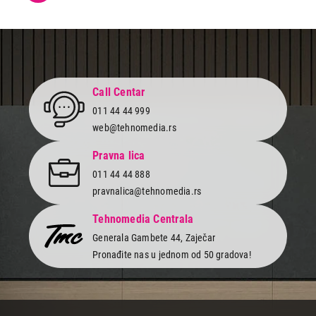
Odabirom kompleta dobijaš praktično rešenje za svakodnevnu
upotrebu, bez potrebe za dodatnim usklađivanjem dimenzija, boja
i dizajna pojedinačnih elemenata.
Istraži našu ponudu setova slavine i sudopere i pronađi idealno
rešenje za svoju kuhinju. Poruči online brzo i jednostavno, uz brzu
dostavu i podršku našeg stručnog tima.
Call Centar
011 44 44 999
web@tehnomedia.rs
Pravna lica
011 44 44 888
pravnalica@tehnomedia.rs
Tehnomedia Centrala
Generala Gambete 44, Zaječar
Pronađite nas u jednom od 50 gradova!