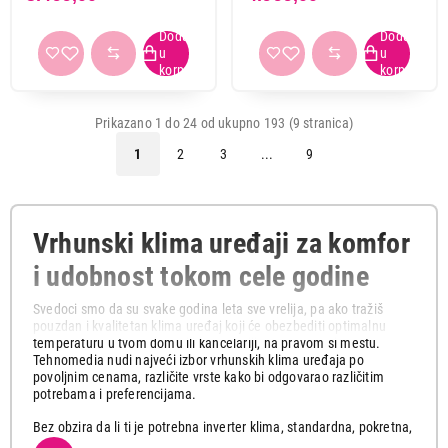
Prikazano 1 do 24 od ukupno 193 (9 stranica)
1
2
3
...
9
Vrhunski klima uređaji za komfor
i udobnost tokom cele godine
Svedoci smo da su svake godina leta sve vrelija, pa ako tražiš
pouzdan i kvalitetan klima uređaj koji će obezbediti optimalnu
temperaturu u tvom domu ili kancelariji, na pravom si mestu.
Tehnomedia nudi najveći izbor vrhunskih klima uređaja po
povoljnim cenama, različite vrste kako bi odgovarao različitim
potrebama i preferencijama.
Bez obzira da li ti je potrebna inverter klima, standardna, pokretna,
prozorska ili multi split sistem, imamo sve tipove i modele koji će ti