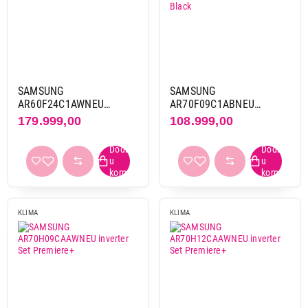
Primeni filtere
SAMSUNG
SAMSUNG
AR60F24C1AWNEU
AR70F09C1ABNEU
inverter Set Wind Free
inverter Set INDOR Wind
179.999,00
108.999,00
Comfort S2
Free Avant Black
KLIMA
KLIMA