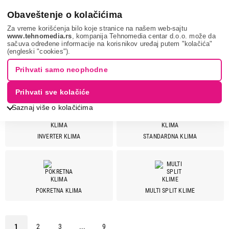
0
Obaveštenje o kolačićima
Za vreme korišćenja bilo koje stranice na našem web-sajtu
www.tehnomedia.rs
, kompanija Tehnomedia centar d.o.o. može da
sačuva određene informacije na korisnikov uređaj putem "kolačića"
Grejanje i hlađenje
Klima uređaji
(engleski "cookies").
Prihvati samo neophodne
KLIMA UREĐAJI
Prihvati sve kolačiće
Saznaj više o kolačićima
INVERTER KLIMA
STANDARDNA KLIMA
Cena
Cena od
Cena do
POKRETNA KLIMA
MULTI SPLIT KLIME
Brend
Beko
11
1
2
3
...
9