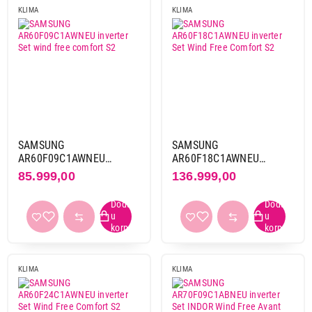
KLIMA
KLIMA
Gas
R290
11
R32
150
R32a
3
R410a
13
SAMSUNG
SAMSUNG
Boja
AR60F09C1AWNEU
AR60F18C1AWNEU
bela
145
inverter Set wind free
inverter Set Wind Free
85.999,00
136.999,00
crna
19
comfort S2
Comfort S2
crvena
1
plava
1
siva
10
srebrna
3
KLIMA
KLIMA
zlatna
1