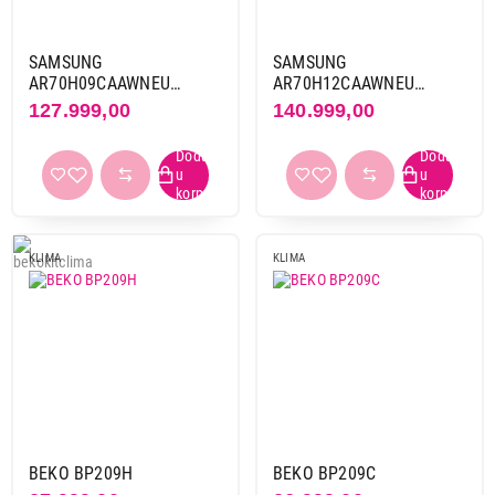
SAMSUNG
SAMSUNG
AR70H09CAAWNEU
AR70H12CAAWNEU
inverter Set Premiere+
inverter Set Premiere+
127.999,00
140.999,00
KLIMA
KLIMA
BEKO BP209H
BEKO BP209C