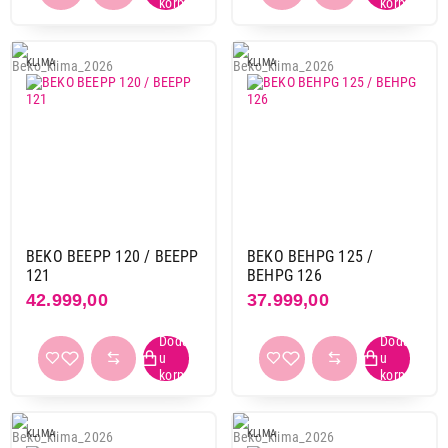
KLIMA
KLIMA
BEKO BEEPP 120 / BEEPP
BEKO BEHPG 125 /
121
BEHPG 126
42.999,00
37.999,00
49.999,00
KLIME
SAMSUNG AR12TXHQASINEU - AR3500
Proizvod je dodat u korpu.
Ukupno u korpi:
0,00
KLIMA
KLIMA