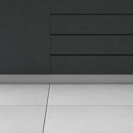
Pravna lica
Pravila privatnosti
Karijera i zaposlenje
Informacije
Isporuka robe
Načini plaćanja
Uslovi korišćenja
Tax Free kupovina
Česta postavljana pitanja
eKatalog
Korisnički servis
Svi brendovi
Vraćanje robe
Reklamacije i servis
Pratite nas na društvenim mrežama