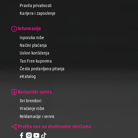
Pravila privatnosti
Karijera i zaposlenje
Informacije
Isporuka robe
Načini plaćanja
Uslovi korišćenja
Tax Free kupovina
Česta postavljana pitanja
eKatalog
Korisnički servis
Svi brendovi
Vraćanje robe
Reklamacije i servis
Pratite nas na društvenim mrežama