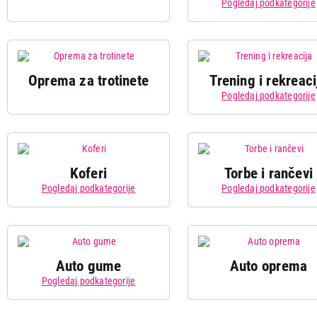
Pogledaj podkategorije
Oprema za trotinete
Trening i rekreaci
Dečiji
Bicikl 
bicikl
odras
Pogledaj podkategorije
Električni
bicikl
Koferi
Torbe i rančevi
Pogledaj podkategorije
Pogledaj podkategorije
Torba
Neseser
Bazeni
Sup da
Kabinski
Set kofera
koferi
Auto gume
Auto oprema
Oprema
Fitne
Pogledaj podkategorije
za bazene
opre
Dečiji
Nordijsko
Sobn