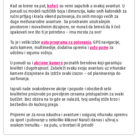
Kad se krene na put,
koferi
su verni saputnik u svakoj avanturi. U
ponudi su modeli različitih boja i dimenzija, kako onih kabinskih za
ručni prtljag i kraća vikend putovanja, do onih mnogo većih za
duge međunarodne avanture. Sa prostranim unutrašnjim
prostorom i inovativnim dizajnom, ne moraš da brineš da li ćeš
spakovati sve što ti je potrebno – ima mesta za sve!
Tu je i veliki izbor
auto programa za putovanja
, GPS navigacije,
auto kamere, multimedije, dodatna oprema i
auto gume
za
udobnu i sigurnu vožnju.
U ponudi su i
akcione kamere
poznatih brendova koji garantuju
kvalitet i dugotrajnost. Zabeleži svaku svoju avanturu uz vrhunske
kamere dizajnirane da izdrže svaki izazov – od planinarenja do
surfovanja.
Isprati naše svakodnevne akcije i popuste i obezbedi sebi
kvalitetne proizvode po povoljnim cenama pristupačnim za svaki
budžet. Bez obzira na to gde se nalaziš, tvoj uređaj stiže brzo i
bezbedno do kućnog praga.
Pripremi se za nova iskustva i avanture i osiguraj vrhunsku opremu
za sport i putovanje u nekoliko klikova! Naruči danas i uživaj u
svakom trenutku – na putu, u teretani ili prirodi!