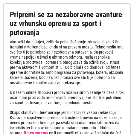
trčanje
bicik
Pripremi se za nezaboravne avanture
Sprave za
Traka 
All season
Letnje
vežbanje
trčan
uz vrhunsku opremu za sport i
gume
gume
putovanja
Zimske
gume
Ako voliš da putuješ, želiš da poboljšaš svoje zdravlje ili zadržiš
trenutni nivo kondicije, onda si na pravom mestu. Tehnomedia ima
sve što ti je potrebno za nezoboravna putovanja, da provodiš
vreme napolju i uživaš u aktivnom odmoru. Naša raznolika
kolekcija proizvoda i opreme ti omogućava da oživiš svoju strast
prema aktivnom životnom stilu. Od bicikala do dronova, od fitnes
opreme do trotineta, auto programa za putovanja, kofera, akcionih
kamera, bazena, kod nas ćeš pronaći sve što ti je potrebno za
nezaboravne trenutke zabave i rekreacije.
U našem online shopu-u i prodavnicama širom zemlje te čeka širok
asortiman proizvoda renomiranih brendova, sve što ti je potrebno
za sport, putovanja i avanture, na jednom mestu.
Skupo članstvo u teretani nije jedini način za vežbu i rekreaciju.
Kupovina sopstvene opreme će ti uštedeti novac na duže staze, a
nećeš preskakati treninge, pa svaki slobodan trenutak možeš da
iskoristiš jer ti je sve dostupno u svakom momentu. Udobna i
sigurna
fitnes oprema
će ti omogućiti efikasne vežbe tako da ćeš