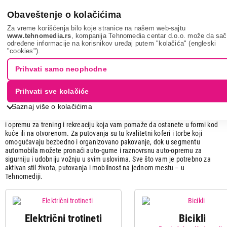
0
Obaveštenje o kolačićima
Za vreme korišćenja bilo koje stranice na našem web-sajtu
www.tehnomedia.rs
, kompanija Tehnomedia centar d.o.o. može da sa
određene informacije na korisnikov uređaj putem "kolačića" (engleski
Sport i putovanje
"cookies").
Sport i putovanje
Prihvati samo neophodne
Tražite način da budete aktivni, mobilni i spremni za svako putovanje i
Prihvati sve kolačiće
avanturu? U kategoriji Sport i putovanja pronađite sve što vam je potrebno
Saznaj više o kolačićima
za rekreaciju, sport i svakodnevnu mobilnost – bicikle za aktivan i zdrav
način života, električne trotinete za brzo i praktično kretanje kroz grad, kao
i opremu za trening i rekreaciju koja vam pomaže da ostanete u formi kod
kuće ili na otvorenom. Za putovanja su tu kvalitetni koferi i torbe koji
omogućavaju bezbedno i organizovano pakovanje, dok u segmentu
automobila možete pronaći auto-gume i raznovrsnu auto-opremu za
sigurniju i udobniju vožnju u svim uslovima. Sve što vam je potrebno za
aktivan stil života, putovanja i mobilnost na jednom mestu – u
Tehnomediji.
Električni trotineti
Bicikli