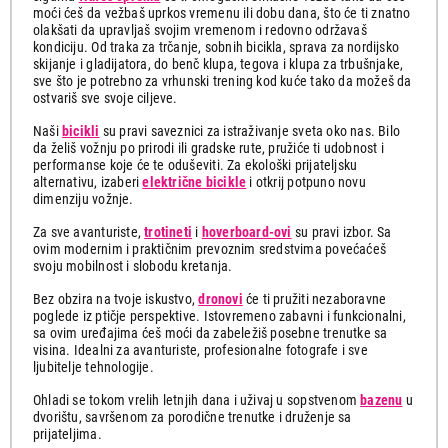
moći ćeš da vežbaš uprkos vremenu ili dobu dana, što će ti znatno
olakšati da upravljaš svojim vremenom i redovno održavaš
kondiciju. Od traka za trčanje, sobnih bicikla, sprava za nordijsko
skijanje i gladijatora, do benč klupa, tegova i klupa za trbušnjake,
sve što je potrebno za vrhunski trening kod kuće tako da možeš da
ostvariš sve svoje ciljeve.
Naši
bicikli
su pravi saveznici za istraživanje sveta oko nas. Bilo
da želiš vožnju po prirodi ili gradske rute, pružiće ti udobnost i
performanse koje će te oduševiti. Za ekološki prijateljsku
alternativu, izaberi
električne bicikle
i otkrij potpuno novu
dimenziju vožnje.
Za sve avanturiste,
trotineti
i
hoverboard-ovi
su pravi izbor. Sa
ovim modernim i praktičnim prevoznim sredstvima povećaćeš
svoju mobilnost i slobodu kretanja.
Bez obzira na tvoje iskustvo,
dronovi
će ti pružiti nezaboravne
poglede iz ptičje perspektive. Istovremeno zabavni i funkcionalni,
sa ovim uređajima ćeš moći da zabeležiš posebne trenutke sa
visina. Idealni za avanturiste, profesionalne fotografe i sve
ljubitelje tehnologije.
Ohladi se tokom vrelih letnjih dana i uživaj u sopstvenom
bazenu
u
dvorištu, savršenom za porodične trenutke i druženje sa
prijateljima.