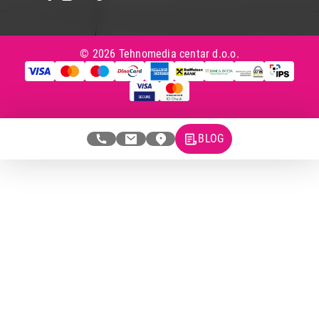
© 2026 Tehnomedia centar d.o.o.
BLOG