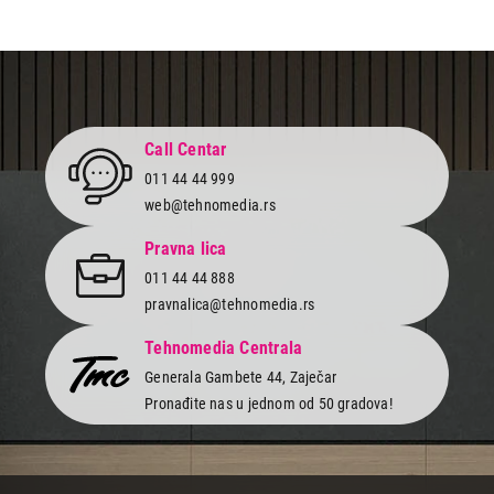
Call Centar
011 44 44 999
web@tehnomedia.rs
Pravna lica
011 44 44 888
pravnalica@tehnomedia.rs
Tehnomedia Centrala
Generala Gambete 44, Zaječar
Pronađite nas u jednom od 50 gradova!