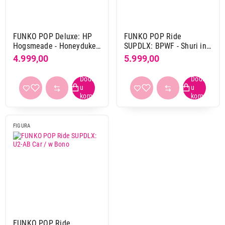
Nastavi kupovinu
FUNKO POP Deluxe: HP
FUNKO POP Ride
Hogsmeade - Honeydukes
SUPDLX: BPWF - Shuri in
/ w Neville
Sunbird
4.999,00
5.999,00
Završi kupovinu
FIGURA
FUNKO POP Ride