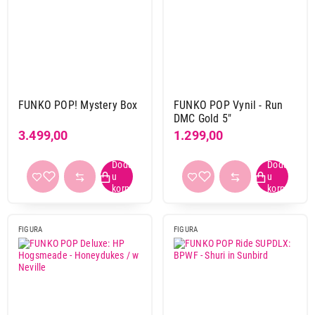
FUNKO POP! Mystery Box
FUNKO POP Vynil - Run
DMC Gold 5"
3.499,00
1.299,00
999,00
FIGURE
FUNKO Monster Hunters POP Keychain -
FIGURA
FIGURA
Loki
Proizvod je dodat u korpu.
Ukupno u korpi:
0,00