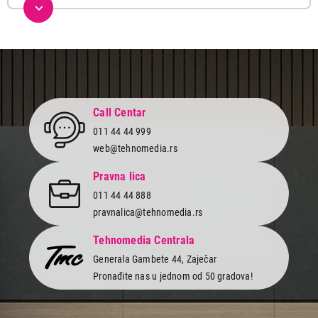
Ako tražiš moćan i prilagodljiv uređaj za rad u kancelariji ili kod
kuće, naši desktop računari su pravi izbor. Snabdeveni najnovijim
procesorima i grafičkim karticama, oni će ti omogućiti bezbrižan
multitasking i kreiranje vrhunskih sadržaja.
Kvalitetan računar kombinuj sa kvalitetnim i pouzdanim
monitorima iz naše široke ponude koji donose vrhunsku rezoluciju i
kristalno jasne slike, bez obzira da li radiš, surfuješ po internetu,
Call Centar
gledaš filmove ili igraš igrice.
011 44 44 999
Zakorači u svet igara u virtuelnoj realnosti, gde te čekaju sjajne
web@tehnomedia.rs
avanture i izazovi uz naše konzole, a za u uživanje i udobnost
tokom igranja odaberi neku od vrhunske opreme koja će ti
Pravna lica
upotpuniti doživljaj.
011 44 44 888
U našoj ponudi ćeš naći i širok asortiman IT opreme. Od
štampača
pravnalica@tehnomedia.rs
i skenera
koji će ti olakšati štampanje i digitalizaciju dokumenata,
mrežne opreme
,
opreme za laptopove
,
punjača
, do
uređaja za
skladištenje podataka
, mi imamo rešenje da zadovoljimo sve
Tehnomedia Centrala
tvoje potrebe - veća efikasnost i produktivnost, motivacija i
Generala Gambete 44, Zaječar
zabava.
Pronađite nas u jednom od 50 gradova!
Ne gubi vreme, poseti Tehnomedia online shop ili najbližu
prodavnicu i pronađi idealan IT uređaj za svoje potrebe po
akcijskim cenama. Uđi u svet savršene tehnologije i gaminga i