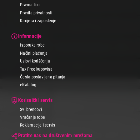
Pravna lica
Pravila privatnosti
Karijera i zaposlenje
Informacije
Isporuka robe
Načini plaćanja
Uslovi korišćenja
Tax Free kupovina
Česta postavljana pitanja
eKatalog
Korisnički servis
Svi brendovi
Vraćanje robe
Reklamacije i servis
Pratite nas na društvenim mrežama