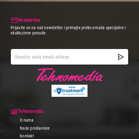
iskusi nezaboravno iskustvo rada i zabave. Obezbedili smo odlične
cene, svakodnevne akcije i popuste kao i plaćanje do 24 rate bez
kamate. Za dodatni komfor poruči online, a mi ti dovozimo brzo i
sigurno na kućnu adresu bez skrivenih troškova.
Newsletter
Prijavite se na naš newsletter i primajte preko emaila specijalne i
ekskluzivne ponude.
Tehnomedia
O nama
Naše prodavnice
Kontakt