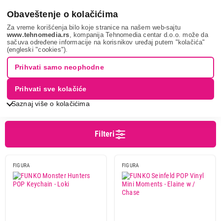
0
Obaveštenje o kolačićima
Za vreme korišćenja bilo koje stranice na našem web-sajtu
www.tehnomedia.rs
, kompanija Tehnomedia centar d.o.o. može da
sačuva određene informacije na korisnikov uređaj putem "kolačića"
It & gaming
Kolekcionarske figure
(engleski "cookies").
FIGURE
Prihvati samo neophodne
Prihvati sve kolačiće
Sortiranje
Prikaz
Saznaj više o kolačićima
Filteri
Cena
Cena od
Cena do
FIGURA
FIGURA
Brend
Funko
15