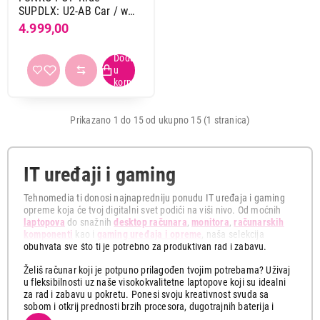
SUPDLX: U2-AB Car / w
Bono
4.999,00
Prikazano 1 do 15 od ukupno 15 (1 stranica)
IT uređaji i gaming
Tehnomedia ti donosi najnapredniju ponudu IT uređaja i gaming
opreme koja će tvoj digitalni svet podići na viši nivo. Od moćnih
laptopova
do snažnih
desktop računara
,
monitora
,
računarskih
komponenti
kao i
gaming uređaja i opreme
, naša selekcija
obuhvata sve što ti je potrebno za produktivan rad i zabavu.
Želiš računar koji je potpuno prilagođen tvojim potrebama? Uživaj
u fleksibilnosti uz naše visokokvalitetne laptopove koji su idealni
za rad i zabavu u pokretu. Ponesi svoju kreativnost svuda sa
sobom i otkrij prednosti brzih procesora, dugotrajnih baterija i
tankih dizajna koji se lako uklapaju u svaku torbu.