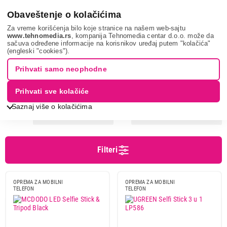
0
Obaveštenje o kolačićima
Za vreme korišćenja bilo koje stranice na našem web-sajtu
www.tehnomedia.rs
, kompanija Tehnomedia centar d.o.o. može da
sačuva određene informacije na korisnikov uređaj putem "kolačića"
Mobilni telefoni i tableti
Oprema za mobilne telefone
Selfie
(engleski "cookies").
štapovi
Prihvati samo neophodne
SELFIE STICK
Prihvati sve kolačiće
Saznaj više o kolačićima
Sortiranje
Prikaz
Filteri
Cena
Cena od
Cena do
OPREMA ZA MOBILNI
OPREMA ZA MOBILNI
TELEFON
TELEFON
Brend