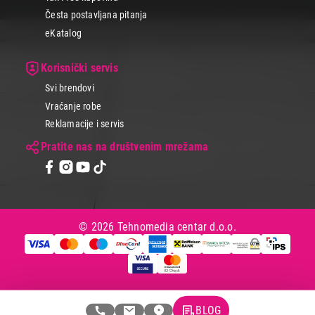
Česta postavljana pitanja
eKatalog
Korisnički servis
Svi brendovi
Vraćanje robe
Reklamacije i servis
Pratite nas na društvenim mrežama
© 2026 Tehnomedia centar d.o.o.
BLOG