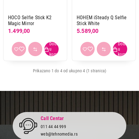
HOCO Selfie Stick K2
HOHEM iSteady Q Selfie
Magic Mirror
Stick White
1.499,00
5.589,00
Prikazano 1 do 4 od ukupno 4 (1 stranica)
Call Centar
011 44 44 999
1.999,00
web@tehnomedia.rs
OPREMA ZA MOBILNE TELEFONE