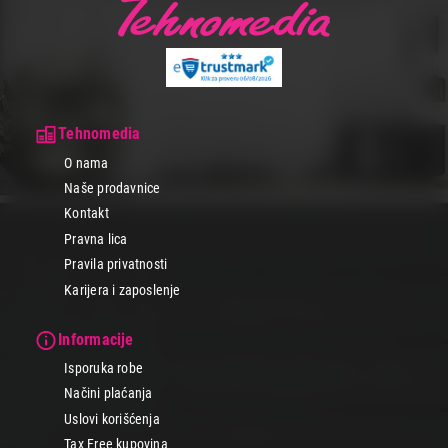
Tehnomedia
O nama
Naše prodavnice
Kontakt
Pravna lica
Pravila privatnosti
Karijera i zaposlenje
Informacije
Isporuka robe
Načini plaćanja
Uslovi korišćenja
Tax Free kupovina