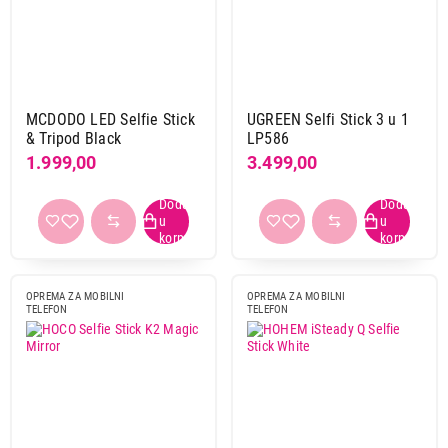
Hoco
1
Hohem
1
Mcdodo
1
Ugreen
1
MCDODO LED Selfie Stick
UGREEN Selfi Stick 3 u 1
& Tripod Black
LP586
Primeni filtere
1.999,00
3.499,00
OPREMA ZA MOBILNI
OPREMA ZA MOBILNI
TELEFON
TELEFON