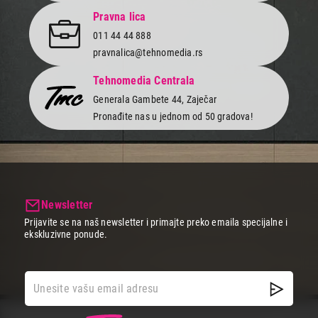
MCDODO LED Selfie Stick & Tripod Black
Pravna lica
Proizvod je dodat u korpu.
011 44 44 888
pravnalica@tehnomedia.rs
Ukupno u korpi:
0,00
Tehnomedia Centrala
Generala Gambete 44, Zaječar
Nastavi kupovinu
Pronađite nas u jednom od 50 gradova!
Završi kupovinu
Newsletter
Prijavite se na naš newsletter i primajte preko emaila specijalne i
ekskluzivne ponude.