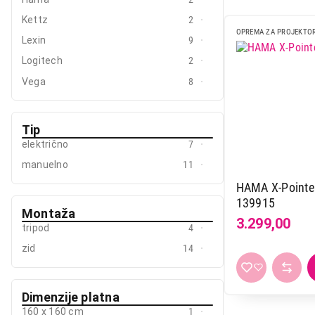
Mali kućni aparati
Kettz
2
OPREMA ZA PROJEKTO
Lexin
9
Mali kuhinjski aparati
Logitech
2
Grejanje i hlađenje
Vega
8
Nega tela, lepota i zdravlje
Sport i putovanje
Tip
električno
7
Sve za kuću i baštu
manuelno
11
Vesa
HAMA X-Pointer
139915
Montaža
3.299,00
tripod
4
zid
14
Dimenzije platna
160 x 160 cm
1