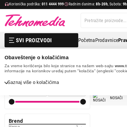
Korisnička podrška:
011 4444 999
Radnim danima:
8h-20h
, Subota:
9h
SVI PROIZVODI
Početna
Prodavnice
Prav
Obaveštenje o kolačićima
Tv, audio, video i foto
Oprema za projektore
Za vreme korišćenja bilo koje stranice na našem web-sajtu
www.t
informacije na korisnikov uređaj putem "kolačića" (engleski "cooki
OPREMA Z
Cena
Saznaj više o kolačićima
Cena od
Cena do
Bela tehnika
NOSAČI
TV, audio, video i foto
IT & Gaming
Brend
Mobilni telefoni i tableti
Hama
2