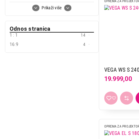
OPREMA ZA PROJEKTO
292 x 164 cm
1
Prikaži više
Odnos stranica
1 : 1
14
16:9
4
VEGA WS S 24
19.999,00
OPREMA ZA PROJEKTO