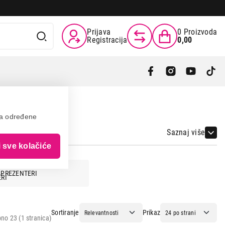
Prijava
0
Proizvoda
Registracija
0,00
va određene
Saznaj više
i sve kolačiće
PREZENTERI
Sortiranje
Prikaz
no 23 (1 stranica)