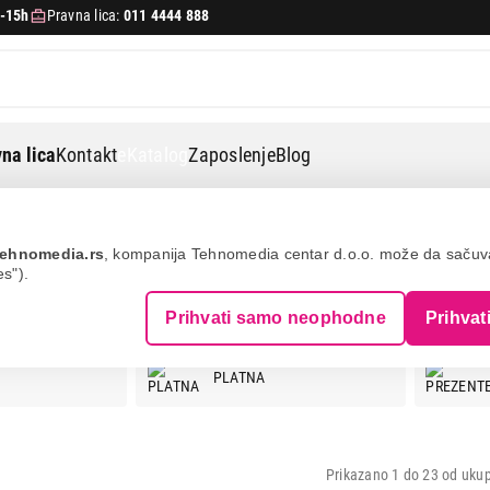
-15h
Pravna lica:
011 4444 888
na lica
Kontakt
eKatalog
Zaposlenje
Blog
ehnomedia.rs
, kompanija Tehnomedia centar d.o.o. može da saču
es").
A PROJEKTORE
Prihvati samo neophodne
Prihvat
PLATNA
Prikazano 1 do 23 od ukup