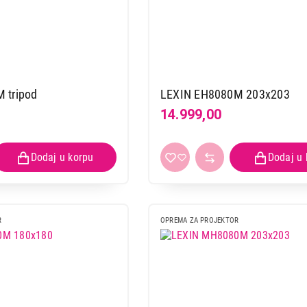
HAMA X-Pointer Wireless Laser 1
Proizvod je dodat u korpu.
Ukupno u korpi:
0,00
 tripod
LEXIN EH8080M 203x203
14.999,00
Nastavi kupovinu
Završi
R
OPREMA ZA PROJEKTOR