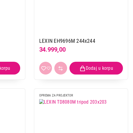
39915
LEXIN EH9696M 244x244
34.999,00
 kupovinu
OPREMA ZA PROJEKTOR