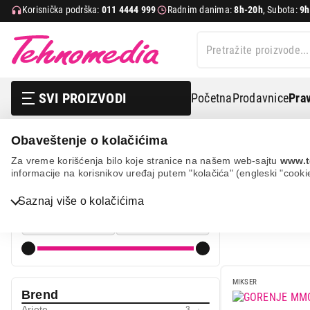
Korisnička podrška:
011 4444 999
Radnim danima:
8h-20h
, Subota:
9h
SVI PROIZVODI
Početna
Prodavnice
Prav
Obaveštenje o kolačićima
Mali kuhinjski aparati
Mikseri
Mikseri sa posudom
Za vreme korišćenja bilo koje stranice na našem web-sajtu
www.t
informacije na korisnikov uređaj putem "kolačića" (engleski "cooki
MIKSERI 
Cena
Saznaj više o kolačićima
Cena od
Cena do
Bela tehnika
TV, audio, video i foto
MIKSER
Brend
IT & Gaming
Ariete
3