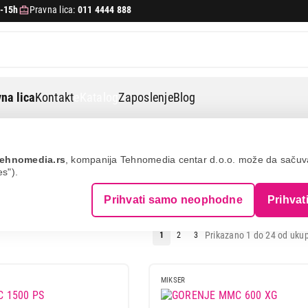
-15h
Pravna lica:
011 4444 888
na lica
Kontakt
eKatalog
Zaposlenje
Blog
ehnomedia.rs
, kompanija Tehnomedia centar d.o.o. može da saču
es").
SA POSUDOM
Prihvati samo neophodne
Prihvat
Prikazano 1 do 24 od ukup
1
2
3
MIKSER