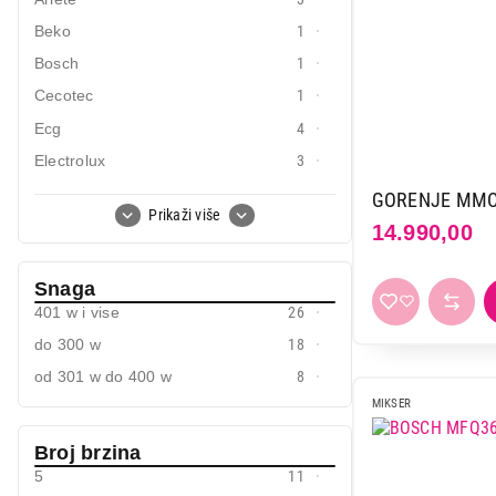
Mobilni telefoni i tableti
Beko
1
Bosch
1
Mali kućni aparati
Cecotec
1
Mali kuhinjski aparati
Ecg
4
Grejanje i hlađenje
Electrolux
3
Nega tela, lepota i zdravlje
Gorenje
6
GORENJE MMC
Prikaži više
Kitchenaid
22
14.990,00
Sport i putovanje
Midea
1
Sve za kuću i baštu
Snaga
Philips
1
401 w i vise
26
Sencor
2
Vesa
do 300 w
18
Tefal
2
od 301 w do 400 w
8
Tristar
1
MIKSER
Vivax
2
Broj brzina
Vox
3
5
11