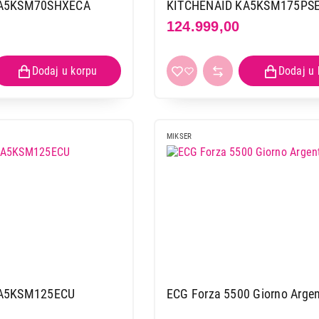
GORENJE MMC 1500 PS
KA5KSM70SHXECA
KITCHENAID KA5KSM175PS
124.999,00
Proizvod je dodat u korpu.
Ukupno u korpi:
0,00
Nastavi kupovinu
Završi
MIKSER
KA5KSM125ECU
ECG Forza 5500 Giorno Arge