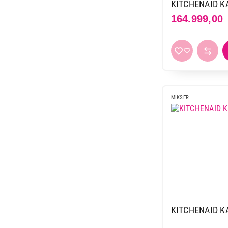
14.990,00
KITCHENAID 
164.999,00
MIKSER
KITCHENAID 