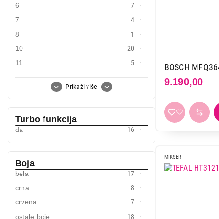
6
7
7
4
8
1
10
20
11
5
BOSCH MFQ36
12
3
9.190,00
Prikaži više
Turbo funkcija
da
16
MIKSER
Boja
bela
17
crna
8
crvena
7
ostale boje
18