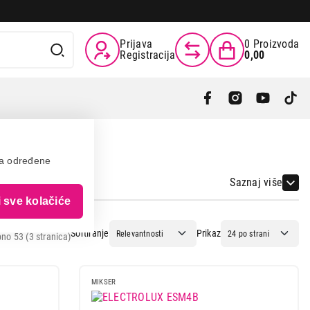
Prijava
0
Proizvoda
Registracija
0,00
va određene
Saznaj više
i sve kolačiće
Sortiranje
Prikaz
no 53 (3 stranica)
MIKSER