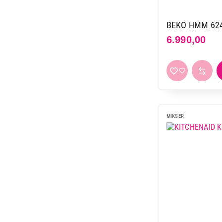
5,5 l
4
6 l
2
BEKO HMM 62
6,5 l
4
6.990,00
6,6 l
5
7 l
2
MIKSER