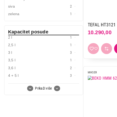
siva
2
zelena
1
TEFAL HT3121
Kapacitet posude
10.290,00
2 l
1
2,5 l
1
3 l
3
3,5 l
1
3,6 l
2
MIKSER
4 + 5 l
3
4 l
3
Prikaži više
4 l + 6 l
1
4,8 l
13
4,8 l + 3 l
2
5,2 l
2