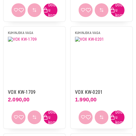
KUHINJSKA VAGA
KUHINJSKA VAGA
1.199,00
KUHINJSKE VAGE
LINEA LKV-0644
Proizvod je dodat u korpu.
Ukupno u korpi:
0,00
Nastavi kupovinu
VOX KW-1709
VOX KW-0201
2.090,00
1.990,00
Završi kupovinu