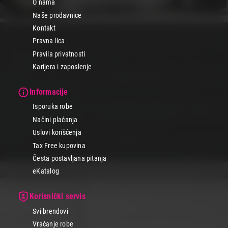
O nama
Naše prodavnice
Kontakt
Pravna lica
Pravila privatnosti
Karijera i zaposlenje
Informacije
Isporuka robe
Načini plaćanja
Uslovi korišćenja
Tax Free kupovina
Česta postavljana pitanja
eKatalog
Korisnički servis
Svi brendovi
Vraćanje robe