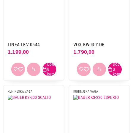
Kuhinjske vage bez posude
Kuhinjske vage sa posudom
Brend
Bauer
4
Beper
1
LINEA LKV-0644
VOX KW0301DB
Beurer
3
1.199,00
1.790,00
Caso
2
Cecotec
2
Clatronic
3
Ecg
4
Gorenje
1
KUHINJSKA VAGA
KUHINJSKA VAGA
Linea
1
Sencor
4
Tefal
1
Terraillon
6
Tristar
1