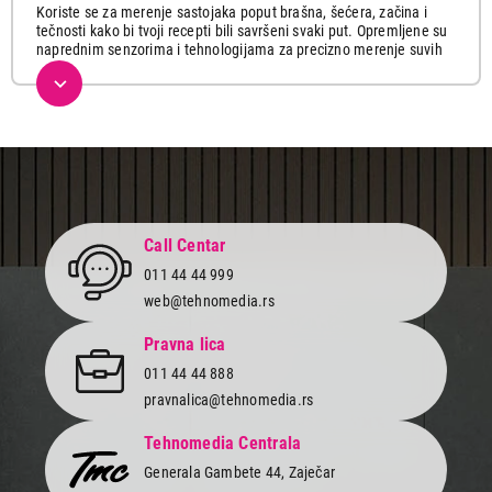
Koriste se za merenje sastojaka poput brašna, šećera, začina i
tečnosti kako bi tvoji recepti bili savršeni svaki put. Opremljene su
naprednim senzorima i tehnologijama za precizno merenje suvih
sastojaka od grama pa sve do kilograma, merenja tečnosti u cl ili
dl što je posebno važno za recepte koji zahtevaju tačne količine
sastojaka, funkcija Tara za oduzimanje težine posude ili novih
sastojaka, veliki LCD ekran za lako čitanje rezultata merenja kao i
automatsko isključivanje radi uštede energije.
Sa visokom preciznošću, uz naše kuhinjske vage moći ćeš tačno
da odmeriš potrebne sastojke što je ključno za postizanje
savršenih rezultata u kuhinji. To znači da ćeš biti siguran da će
svaki recept biti savršeno izbalansiran i ukusan.
Call Centar
Dolaze u raznim šarenim bojama koje će uneti vedrinu u tvoju
011 44 44 999
kuhinju. Od pastelnih nijansi do svetlih tonova, osvežavajuće
web@tehnomedia.rs
zelene do vatreno crvene ili raznih voćnih motiva, sigurno ćeš
pronaći savršen dizajn koji će odgovarati tvom stilu i raspoloženju.
Pravna lica
Kuhinjske vage iz naše široke ponude najpoznatijih brendova
011 44 44 888
izrađene po poslednjoj tehnologiji, donose vrhunski kvalitet i
pravnalica@tehnomedia.rs
pouzdanost. Sa izuzetnom preciznošću, ove naprave će te pratiti
dugi niz godina. Nema više grešaka u merenju.
Tehnomedia Centrala
Poseti naš online shop ili najbližu Tehnomedia prodavnicu i izaberi
Generala Gambete 44, Zaječar
neki od modela po tvom ukusu i potrebama koji će uneti boju i