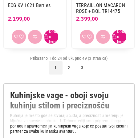
ECG KV 1021 Berries
TERRAILLON MACARON
ROSE + BOL TR14475
2.199,00
2.399,00
Prikazano 1 do 24 od ukupno 49 (3 stranica)
1
2
3
Kuhinjske vage - oboji svoju
kuhinju stilom i preciznošću
Kuhinja je mesto gde se stvaraju čuda, a preciznost u merenju je
ključna za savršene obroke. U Tehnomediji smo pripremili bogatu
ponudu najsavremenijih kuhinjskih vaga koje će postati tvoj idealni
partner za svaku kulinarsku avanturu.