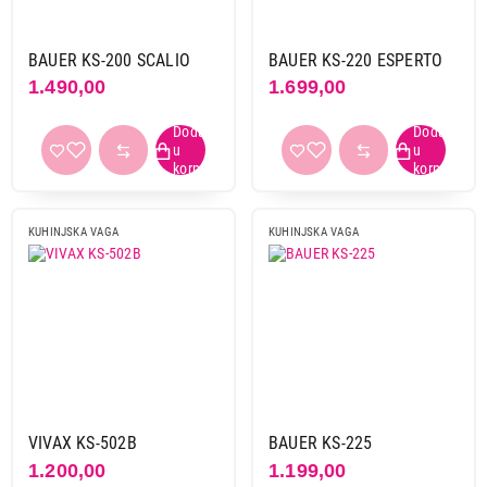
Vivax
5
Vox
11
BAUER KS-200 SCALIO
BAUER KS-220 ESPERTO
1.490,00
1.699,00
Posuda
da
11
Boja
bela
12
KUHINJSKA VAGA
KUHINJSKA VAGA
bež
2
crna
8
crvena
2
inox
7
plava
1
roze
2
srebrna
2
VIVAX KS-502B
BAUER KS-225
višebojni dizajn
8
1.200,00
1.199,00
zelena
2