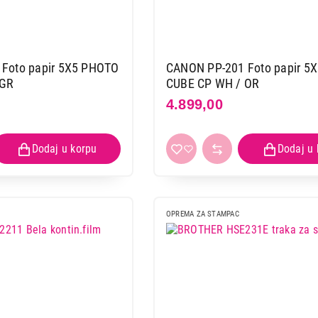
Proizvod je dodat u korpu.
Ukupno u korpi:
0,00
Foto papir 5X5 PHOTO
CANON PP-201 Foto papir 5
 GR
CUBE CP WH / OR
4.899,00
Nastavi kupovinu
Završi
OPREMA ZA STAMPAC