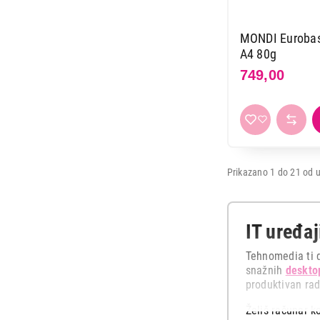
MONDI Eurobas
A4 80g
749,00
Prikazano 1 do 21 od u
IT uređaj
Tehnomedia ti d
snažnih
deskto
produktivan rad
Želiš računar k