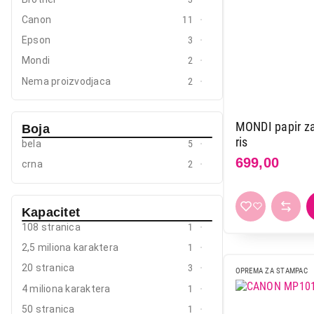
Mali kuhinjski aparati
Canon
11
Epson
3
Grejanje i hlađenje
Mondi
2
Nega tela, lepota i zdravlje
Nema proizvodjaca
2
Sport i putovanje
Sve za kuću i baštu
MONDI papir za
Boja
ris
bela
5
Vesa
699,00
crna
2
Kapacitet
108 stranica
1
2,5 miliona karaktera
1
20 stranica
3
OPREMA ZA STAMPAC
4 miliona karaktera
1
50 stranica
1