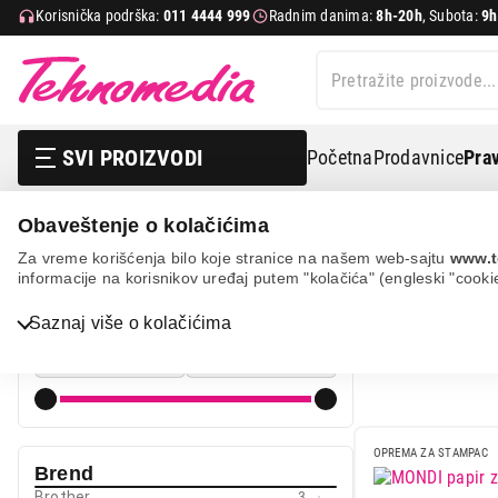
Korisnička podrška:
011 4444 999
Radnim danima:
8h-20h
, Subota:
9h
SVI PROIZVODI
Početna
Prodavnice
Prav
Obaveštenje o kolačićima
It & gaming
Potrošni materijal za štampače
Papiri i 
Za vreme korišćenja bilo koje stranice na našem web-sajtu
www.t
informacije na korisnikov uređaj putem "kolačića" (engleski "cooki
PAPIRI I T
Cena
Bela tehnika
Saznaj više o kolačićima
Cena od
Cena do
TV, audio, video i foto
IT & Gaming
Mobilni telefoni i tableti
OPREMA ZA STAMPAC
Brend
Mali kućni aparati
Brother
3