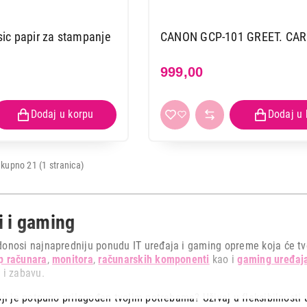
ic papir za stampanje
CANON GCP-101 GREET. CA
999,00
kupno 21 (1 stranica)
i i gaming
onosi najnapredniju ponudu IT uređaja i gaming opreme koja će tvoj
p računara
,
monitora
,
računarskih komponenti
kao i
gaming uređaj
 i zabavu.
oji je potpuno prilagođen tvojim potrebama? Uživaj u fleksibilnosti 