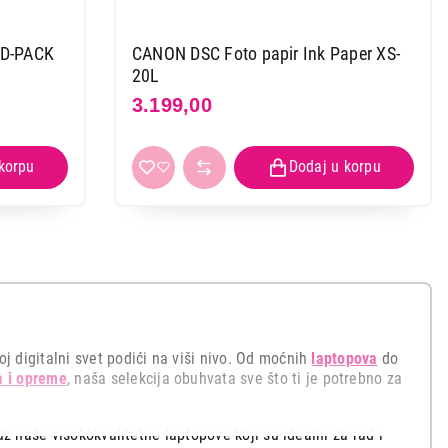
RD-PACK
CANON DSC Foto papir Ink Paper XS-
20L
3.199,00
 digitalni svet podići na viši nivo. Od moćnih
laptopova
do
a i opreme
, naša selekcija obuhvata sve što ti je potrebno za
uz naše visokokvalitetne laptopove koji su idealni za rad i