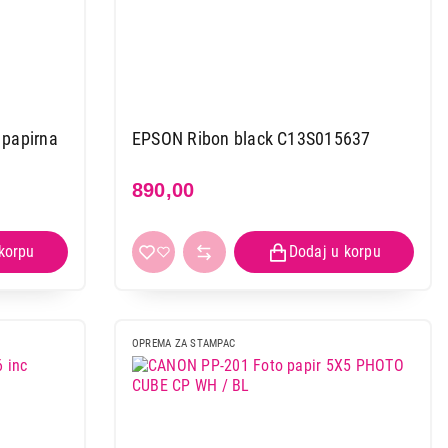
 papirna
EPSON Ribon black C13S015637
890,00
OPREMA ZA STAMPAC