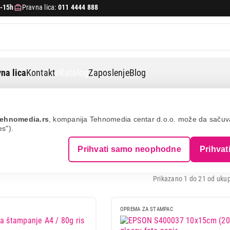
-15h
Pravna lica:
011 4444 888
na lica
Kontakt
eKatalog
Zaposlenje
Blog
trake
ehnomedia.rs
, kompanija Tehnomedia centar d.o.o. može da saču
es").
RAKE
Prihvati samo neophodne
Prihvat
Prikazano 1 do 21 od ukup
OPREMA ZA STAMPAC