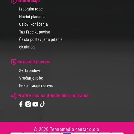
Informacije
Isporuka robe
Načini plaćanja
Uslovi korišćenja
Tax Free kupovina
Česta postavljana pitanja
eKatalog
Korisnički servis
Svi brendovi
Vraćanje robe
Reklamacije i servis
Pratite nas na društvenim mrežama
© 2026 Tehnomedia centar d.o.o.