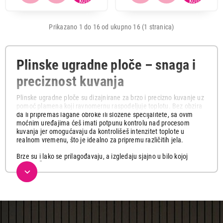
Prikazano 1 do 16 od ukupno 16 (1 stranica)
Plinske ugradne ploče – snaga i
preciznost kuvanja
Plinske ugradne ploče su dizajnirane za brzo i precizno kuvanje uz
pomoć plamena koji ravnomernu raspodeljuje toplotu. Bez obzira
da li pripremaš lagane obroke ili složene specijalitete, sa ovim
moćnim uređajima ćeš imati potpunu kontrolu nad procesom
kuvanja jer omogućavaju da kontrolišeš intenzitet toplote u
realnom vremenu, što je idealno za pripremu različitih jela.
Brze su i lako se prilagođavaju, a izgledaju sjajno u bilo kojoj
kuhinji. Četiri gorionika impresivne snage stvaraju ekstremnu
toplotu koju možeš iskoristiti za brzo i intenzivno kuvanje, da ti
provri voda za kafu ili skuvaš jelo mnogo brže.
Dolaze sa nizom prednosti, uključujući jednostavno održavanje,
dugotrajnost, pouzdanost i visoku energetsku efikasnost. Takođe
su opremljene sigurnosnim funkcijama poput automatskog