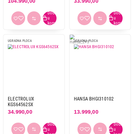
104.990,00
33.990,00
Završi kupovinu
UGRADNA PLOCA
UGRADNA PLOCA
ELECTROLUX
HANSA BHGI310102
KGS64562SX
34.990,00
13.999,00