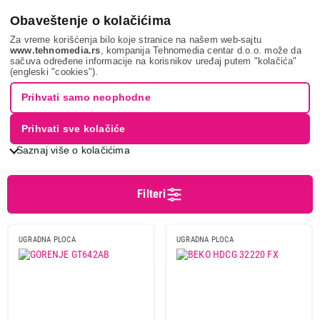
0
Obaveštenje o kolačićima
Za vreme korišćenja bilo koje stranice na našem web-sajtu
www.tehnomedia.rs
, kompanija Tehnomedia centar d.o.o. može da
sačuva određene informacije na korisnikov uređaj putem "kolačića"
Bela tehnika
Ugradne ploče
Ugradne plinske ploče
(engleski "cookies").
UGRADNE PLINSKE PLOČE
Prihvati samo neophodne
Prihvati sve kolačiće
Sortiranje
Prikaz
Saznaj više o kolačićima
Filteri
Cena
Cena od
Cena do
UGRADNA PLOCA
UGRADNA PLOCA
Brend
Aeg
2