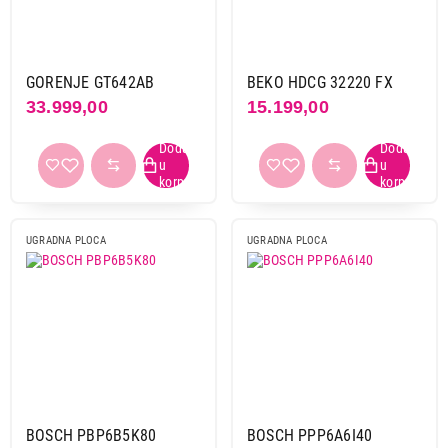
Beko
1
Bosch
2
Electrolux
9
GORENJE GT642AB
BEKO HDCG 32220 FX
Gorenje
1
33.999,00
15.199,00
Hansa
1
Sa gorionikom
da
15
UGRADNA PLOCA
UGRADNA PLOCA
Način upravljanja
mehanicko
15
senzorsko
1
Boja
bela
1
crna
10
BOSCH PBP6B5K80
BOSCH PPP6A6I40
inox
5