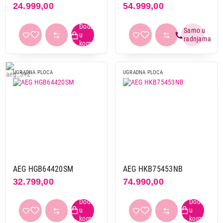
24.999,00
54.999,00
Materijal ploče
emajlirani čelik
2
inox
4
staklokeramika
9
UGRADNA PLOCA
UGRADNA PLOCA
Tip ploče
nezavisna
15
Broj grejnih zona
2
3
4
8
5
2
AEG HGB64420SM
AEG HKB75453NB
6
1
32.799,00
74.990,00
Širina
28,8 cm
1