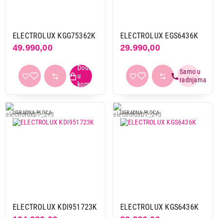
ELECTROLUX KGG75362K
ELECTROLUX EGS6436K
49.990,00
29.990,00
UGRADNA PLOCA
UGRADNA PLOCA
33.999,00
UGRADNE PLOČE
GORENJE GT642AB
Proizvod je dodat u korpu.
Ukupno u korpi:
0,00
ELECTROLUX KDI951723K
ELECTROLUX KGS6436K
Nastavi kupovinu