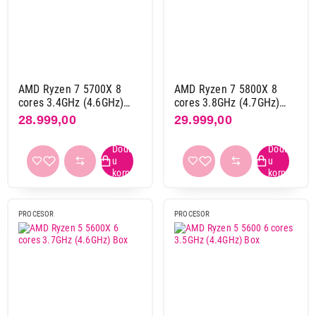
Intel
17
Gaming
da
44
AMD Ryzen 7 5700X 8
AMD Ryzen 7 5800X 8
cores 3.4GHz (4.6GHz)
cores 3.8GHz (4.7GHz)
Podnožje
Box
Box
28.999,00
29.999,00
AMD am4
12
AMD am5
16
Intel 1200
4
Intel 1700
13
PROCESOR
PROCESOR
Serija procesora
AMD ryzen 3 3000 serija
1
AMD ryzen 5 4000 serija
1
AMD ryzen 5 5000 serija
5
AMD ryzen 5 7000 serija
3
AMD ryzen 5 8000 serija
2