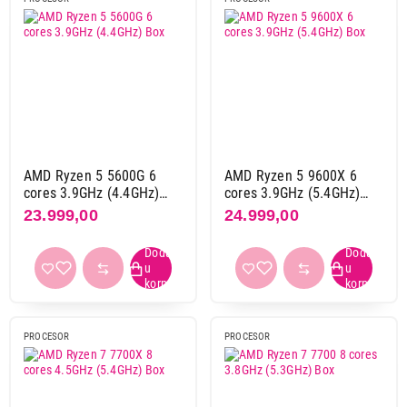
Radna frekvencija
1,05 ghz
1
2,00 ghz
1
2,10 ghz
1
2,40 ghz
2
2,50 ghz
4
2,60 ghz
1
2,90 ghz
1
AMD Ryzen 5 5600G 6
AMD Ryzen 5 9600X 6
cores 3.9GHz (4.4GHz)
cores 3.9GHz (5.4GHz)
3,20 ghz
1
Box
Box
23.999,00
24.999,00
3,30 ghz
1
3,40 ghz
2
3,50 ghz
4
3,60 ghz
6
3,70 ghz
2
PROCESOR
PROCESOR
3,80 ghz
4
3,90 ghz
2
4,00 ghz
1