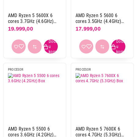
AMD ryzen 5 9000 serija
1
AMD ryzen 7 5000 serija
5
AMD Ryzen 5 5600X 6
AMD Ryzen 5 5600 6
cores 3.7GHz (4.6GHz)
cores 3.5GHz (4.4GHz)
AMD ryzen 7 7000 serija
3
Box
Box
19.999,00
17.999,00
AMD ryzen 7 9000 serija
2
AMD ryzen 9 9000 serija
5
Intel pentium
1
Intel i3 10. gen
1
Intel i3 12. gen
1
Intel i3 14. gen
2
PROCESOR
PROCESOR
Intel i5 10. gen
1
Intel i5 11. gen
1
Intel i5 14. gen
3
Intel i7 12. gen
1
Intel i7 14. gen
2
Intel i9 12. gen
2
Intel i9 14. gen
2
AMD Ryzen 5 5500 6
AMD Ryzen 5 7600X 6
cores 3.6GHz (4.2GHz)
cores 4.7GHz (5.3GHz)