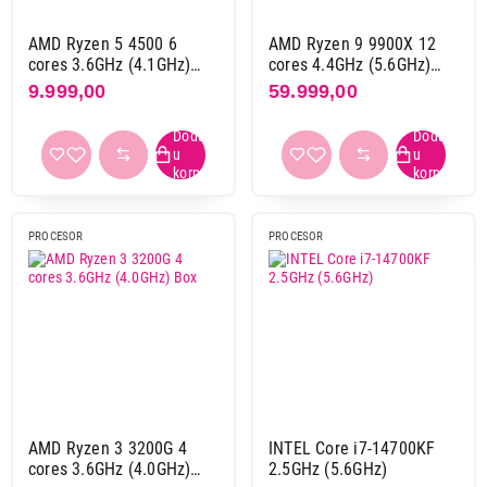
5,10 ghz
2
AMD Ryzen 5 4500 6
AMD Ryzen 9 9900X 12
5,20 ghz
2
cores 3.6GHz (4.1GHz)
cores 4.4GHz (5.6GHz)
5,30 ghz
2
BOX
Box
9.999,00
59.999,00
5,40 ghz
3
5,50 ghz
1
5,60 ghz
4
5,70 ghz
2
28.999,00
5,80 ghz
1
PROCESORI
AMD Ryzen 7 5700X 8 cores 3.4GHz
PROCESOR
PROCESOR
6,00 ghz
1
(4.6GHz) Box
Proizvod je dodat u korpu.
Integrisani grafički procesor
da
28
Ukupno u korpi:
0,00
ne
17
Nastavi kupovinu
Primeni filtere
AMD Ryzen 3 3200G 4
INTEL Core i7-14700KF
cores 3.6GHz (4.0GHz)
2.5GHz (5.6GHz)