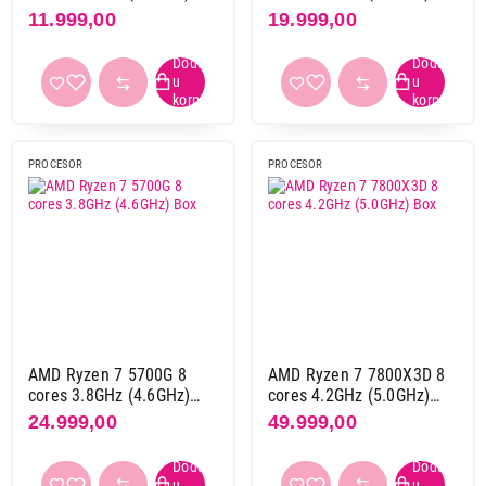
Box
Box
11.999,00
19.999,00
Broj jezgara
2
1
4
5
6
14
8
10
PROCESOR
PROCESOR
10
3
12
2
16
6
20
2
24
2
Threads
4
2
AMD Ryzen 7 5700G 8
AMD Ryzen 7 7800X3D 8
cores 3.8GHz (4.6GHz)
cores 4.2GHz (5.0GHz)
8
4
Box
Box
24.999,00
49.999,00
12
14
16
13
20
1