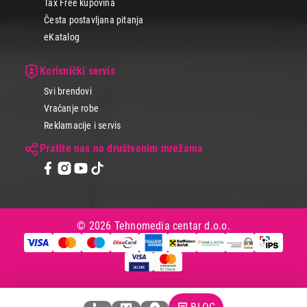
Tax Free kupovina
Česta postavljana pitanja
eKatalog
Korisnički servis
Svi brendovi
Vraćanje robe
Reklamacije i servis
Pratite nas na društvenim mrežama
© 2026 Tehnomedia centar d.o.o.