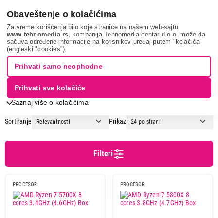
0
Obaveštenje o kolačićima
Za vreme korišćenja bilo koje stranice na našem web-sajtu
www.tehnomedia.rs
, kompanija Tehnomedia centar d.o.o. može da
sačuva određene informacije na korisnikov uređaj putem "kolačića"
It & gaming
Računarske komponente
Procesori
(engleski "cookies").
PROCESORI
Prihvati samo neophodne
Prihvati sve kolačiće
1
2
Saznaj više o kolačićima
Sortiranje
Prikaz
Cena
Cena od
Cena do
Filteri
PROCESOR
PROCESOR
Brend
AMD
28