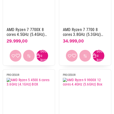
4,20 ghz
2
4,30 ghz
3
4,40 ghz
2
4,50 ghz
1
AMD Ryzen 7 7700X 8
AMD Ryzen 7 7700 8
4,70 ghz
3
cores 4.5GHz (5.4GHz)
cores 3.8GHz (5.3GHz)
Box
Box
29.999,00
34.999,00
Turbo frekvencija
4,00 ghz
2
4,10 ghz
1
4,20 ghz
1
4,30 ghz
3
PROCESOR
PROCESOR
4,40 ghz
3
4,50 ghz
2
4,60 ghz
5
4,70 ghz
7
4,90 ghz
1
5,00 ghz
2