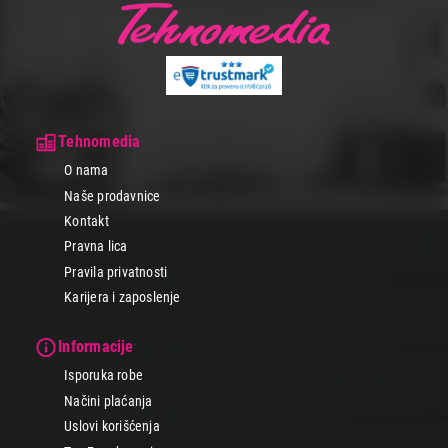
Pri odabiru računarskih komponenti, razmisli o svojim potrebama i
zahtevima za performansama i proveri njihovu kompatibilnost. U
Tehnomediji smo obezbedili povoljne cene, svakodnevne akcije i
popuste kao i sjajne uslove kupovine.
Postavi budžet, odaberi način plaćanja prema svojoj meri i biraj
komponente koje zadovoljavaju tvoje potrebe. Naš call centar i tim
stručnjaka je tu da pruži savet i pomoć u odabiru pravih
komponenti za tvoj računar.
Tehnomedia
O nama
Naše prodavnice
Kontakt
Pravna lica
Pravila privatnosti
Karijera i zaposlenje
Informacije
Isporuka robe
Načini plaćanja
Uslovi korišćenja