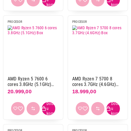
24
3
28
2
PROCESOR
PROCESOR
32
6
TDP
105 w
4
120 w
5
125 w
3
165 w
1
170 w
2
AMD Ryzen 5 7600 6
AMD Ryzen 7 5700 8
cores 3.8GHz (5.1GHz)
cores 3.7GHz (4.6GHz)
200 w
1
Box
Box
20.999,00
18.999,00
202 w
1
58 w
3
60 w
1
65 w
24
PROCESOR
PROCESOR