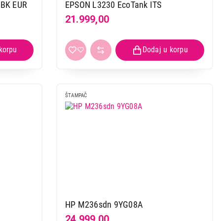
 BK EUR
EPSON L3230 EcoTank ITS
21.999,00
ŠTAMPAČ
HP M236sdn 9YG08A
24.999,00