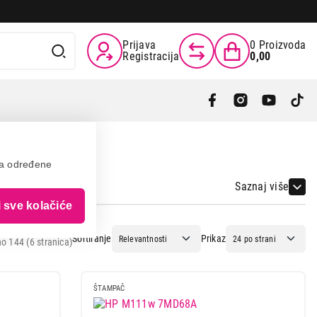
Prijava
0
Proizvoda
Registracija
0,00
va određene
Saznaj više
i sve kolačiće
Sortiranje
Prikaz
o 144 (6 stranica)
ŠTAMPAČ