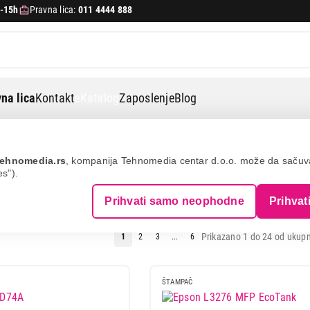
-15h
Pravna lica:
011 4444 888
na lica
Kontakt
eKatalog
Zaposlenje
Blog
ehnomedia.rs
, kompanija Tehnomedia centar d.o.o. može da saču
es").
Prihvati samo neophodne
Prihvat
Prikazano 1 do 24 od ukupn
1
2
3
...
6
ŠTAMPAČ