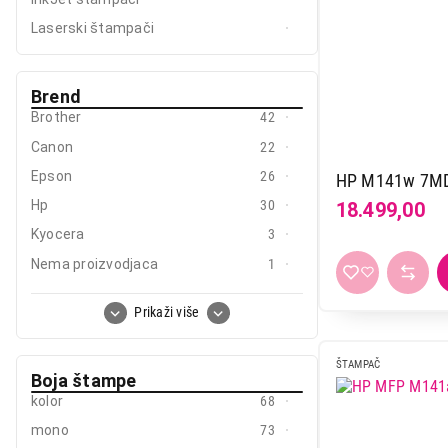
Mali kućni aparati
Laserski štampači
Mali kuhinjski aparati
Brend
Grejanje i hlađenje
Brother
42
Nega tela, lepota i zdravlje
Canon
22
Sport i putovanje
Epson
26
HP M141w 7M
Hp
30
18.499,00
Sve za kuću i baštu
Kyocera
3
Vesa
Nema proizvodjaca
1
Pantum
17
Prikaži više
Xerox
3
ŠTAMPAČ
Boja štampe
kolor
68
mono
73