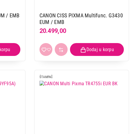
UM / EMB
CANON CISS PIXMA Multifunc. G3430
EUM / EMB
20.499,00
 kupovinu
ŠTAMPAČ