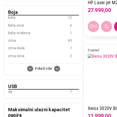
do 9 str/min
2
HP Laser jet 
do 600 x 600 dpi
22
do 9,5 str/min
1
27.999,00
Boja
bela
72
bela-siva
6
bela-srebrna
1
crna
45
crna-bela
7
ŠTAMPAČ
crna-siva
2
plava-bela
1
Prikaži više
plava-siva
1
siva
2
USB
siva-bela
2
da
7
Xerox 3020V B
Maksimalni ulazni kapacitet
papira
11.999,00