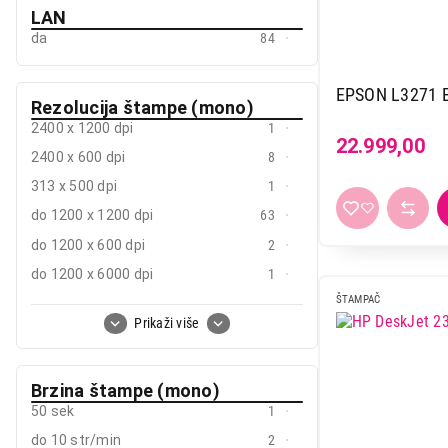
LAN
da
84
EPSON L3271 E
Rezolucija štampe (mono)
2400 x 1200 dpi
1
22.999,00
2400 x 600 dpi
8
313 x 500 dpi
1
do 1200 x 1200 dpi
63
do 1200 x 600 dpi
2
do 1200 x 6000 dpi
1
ŠTAMPAČ
do 1440 x 720 dpi
2
Prikaži više
do 2400 x 600 dpi
3
do 4800 x 1200 dpi
24
Brzina štampe (mono)
do 4800 x 2400 dpi
1
50 sek
1
do 4800 x 600 dpi
1
do 10 str/min
2