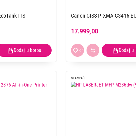
HP M141w 7MD74A
Proizvod je dodat u korpu.
coTank ITS
Canon CISS PIXMA G3416 E
17.999,00
Ukupno u korpi:
0,00
Nastavi kupovinu
Završi
ŠTAMPAČ