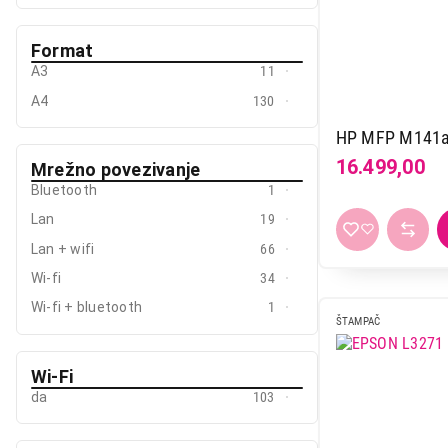
Format
A3
11
A4
130
HP MFP M141
16.499,00
Mrežno povezivanje
Bluetooth
1
Lan
19
Lan + wifi
66
Wi-fi
34
Wi-fi + bluetooth
1
ŠTAMPAČ
Wi-Fi
da
103