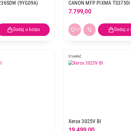
M236SDW (9YG09A)
CANON MFP PIXMA TS3750i
7.799,00
ŠTAMPAČ
I
Xerox 3025V BI
19.499,00