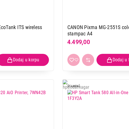
coTank ITS wireless
CANON Pixma MG-2551S color inkjet
stampac A4
4.499,00
ŠTAMPAČ