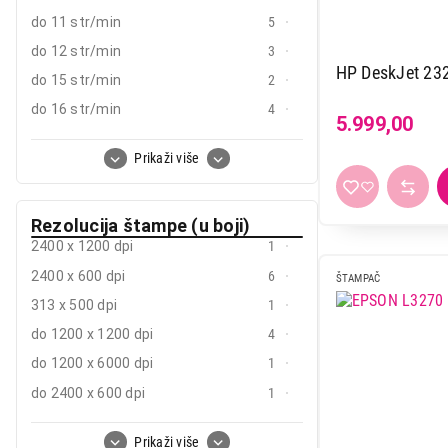
do 5.760 x 1.440 dpi
9
do 11 str/min
5
do 600 x 1200 dpi
1
do 12 str/min
3
do 600 x 600 dpi
14
HP DeskJet 232
do 15 str/min
2
do 6000 x 1200 dpi
3
do 16 str/min
4
5.999,00
do 17,5 str/min
1
Prikaži više
do 18 str/min
5
do 19 str/min
1
Rezolucija štampe (u boji)
do 20 str/min
14
2400 x 1200 dpi
1
do 22 str/min
8
2400 x 600 dpi
6
ŠTAMPAČ
do 24 str/min
2
313 x 500 dpi
1
do 25 str/min
3
do 1200 x 1200 dpi
4
do 26 str/min
1
do 1200 x 6000 dpi
1
do 28 str/min
1
do 2400 x 600 dpi
1
do 29 str/min
3
do 4800 x 1200 dpi
28
do 30 str/min
5
Prikaži više