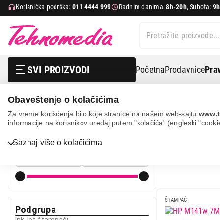
Korisnička podrška:
011 4444 999
Radnim danima:
8h-20h
, Subota:
9h
SVI PROIZVODI
Početna
Prodavnice
Prav
Obaveštenje o kolačićima
It & gaming
Štampači
Standardni štampaci
Za vreme korišćenja bilo koje stranice na našem web-sajtu
www.t
informacije na korisnikov uređaj putem "kolačića" (engleski "cooki
ŠTAMPAČI
Cena
Saznaj više o kolačićima
Cena od
Cena do
Bela tehnika
TV, audio, video i foto
IT & Gaming
ŠTAMPAČ
Podgrupa
Mobilni telefoni i tableti
InkJet štampači